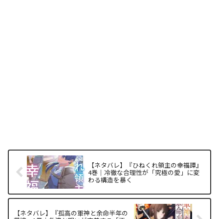
【ネタバレ】『ひねくれ領主の幸福譚』
4巻｜冷徹な合理性が「究極の愛」に変
わる構造を暴く
【ネタバレ】『孤高の軍神と余命半年の