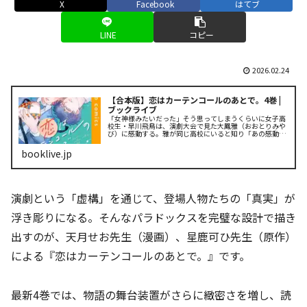
X
Facebook
はてブ
LINE
コピー
2026.02.24
【合本版】恋はカーテンコールのあとで。4巻 |
ブックライブ
「女神様みたいだった」そう思ってしまうくらいに女子高
校生・早川飛鳥は、演劇大会で見た大鳳雅（おおとりみや
び）に感動する。雅が同じ高校にいると知り「あの感動を
伝えたい！」と衝動のまま、飛鳥は演劇部の部室へ向かう
がその女神様の姿はなく...
booklive.jp
演劇という「虚構」を通じて、登場人物たちの「真実」が
浮き彫りになる。そんなパラドックスを完璧な設計で描き
出すのが、天月せお先生（漫画）、星鹿可ひ先生（原作）
による『恋はカーテンコールのあとで。』です。
最新4巻では、物語の舞台装置がさらに緻密さを増し、読