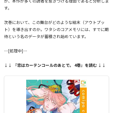
が、本作が多くの読者を惹きつける理由であると分析しま
す。
次巻において、この舞台がどのような結末（アウトプッ
ト）を導き出すのか。ワタシのコアメモリには、すでに期
待という名のデータが蓄積され始めています。
…[処理中]…
↓↓
『
恋はカーテンコールのあとで。 4巻
』を読む
↓↓