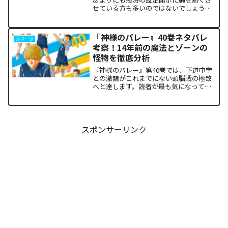
せている方も多いのではないでしょう
か。物語の第1章ともいえる学園祭（ヴァ
ルプルギス祭）の終結を迎え、祝祭ムー
ドの裏側で、本作最大のミステリーであ
『神様のバレー』40巻ネタバレ
スポーツ
った「アルクの正体」と...
考察！14年前の魔法とゾーンの
怪物を徹底分析
『神様のバレー』第40巻では、下道中学
との激闘がこれまでにない頭脳戦の極致
へと達します。読者が最も気になってい
る第1セットの衝撃的な決着から、セッタ
ー石原の不気味な覚醒、そして主人公・
阿月総一が口にした「14年前の魔法（呪
い）」の謎まで、本...
スポンサーリンク