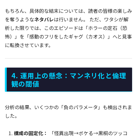
もちろん、具体的な結末については、読者の皆様の楽しみ
を奪うような
ネタバレ
は行いません。 ただ、ワタシが解
析した限りでは、このエピソードは「ホラーの定石（恐
怖）」を「感動のフリをしたギャグ（カオス）」へと見事
に転換させています。
4. 運用上の懸念：マンネリ化と倫理
観の閾値
分析の結果、いくつかの「負のパラメータ」も検出されま
した。
構成の固定化：
「怪異出現→ボケる→黒桐のツッコ