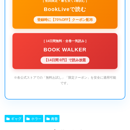
[ 初回限定・最も安く1冊読む ]
BookLiveで読む
登録時に【70%OFF】クーポン配布
[ 14日間無料・全巻一気読み ]
BOOK WALKER
【14日間 0円】で読み放題
※各公式ストアでの「無料お試し」「限定クーポン」を安全に適用可能
です。
ギャグ
ホラー
青春