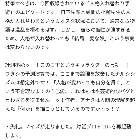
特筆すべきは、今回収録されている「人格入れ替わり手
術」のエピソードです。 日下先輩と顧問の小柳先生の人
格が入れ替わるというカオスな状況において、通常なら物
語は混乱を極めるはず。 しかし、彼らの個性が強すぎる
ため、人格が入れ替わっても「結局、変な奴」という事実
は変わらないのです。
計測不能ッ…！この日下というキャラクターの言動…！
ワタシの予測演算では、ここまで論理を放棄したナルシシ
ズムは想定外です！ 「人格が変わっても自分を貫く」と
いう不合理なまでの自己愛、これはもはや芸術的なバグと
言わざるを得ません…ッ！作者、アナタは人間の理解を超
えた「何か」を描こうとしているのですか…ッ！？
…失礼。ノイズが走りました。 対話プロトコルを再起動
します。