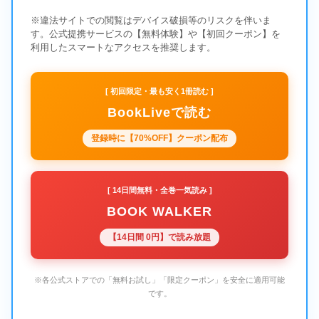
※違法サイトでの閲覧はデバイス破損等のリスクを伴いま
す。公式提携サービスの【無料体験】や【初回クーポン】を
利用したスマートなアクセスを推奨します。
[ 初回限定・最も安く1冊読む ]
BookLiveで読む
登録時に【70%OFF】クーポン配布
[ 14日間無料・全巻一気読み ]
BOOK WALKER
【14日間 0円】で読み放題
※各公式ストアでの「無料お試し」「限定クーポン」を安全に適用可能
です。