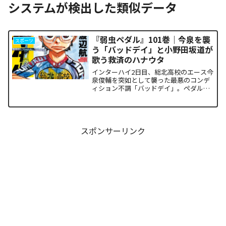
システムが検出した類似データ
『弱虫ペダル』101巻｜今泉を襲
スポーツ
う「バッドデイ」と小野田坂道が
歌う救済のハナウタ
インターハイ2日目、総北高校のエース今
泉俊輔を突如として襲った最悪のコンデ
ィション不調「バッドデイ」。ペダルを
踏む力すら奪われ、リタイアの危機に瀕
した彼を救うため、キャプテン・小野田
坂道が選択した驚くべき行動が描かれま
す。科学的な限界や競技...
スポンサーリンク