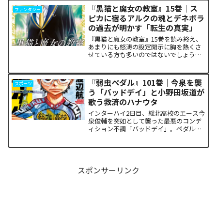
『黒猫と魔女の教室』15巻｜ス
ファンタジー
ピカに宿るアルクの魂とデネボラ
の過去が明かす「転生の真実」
『黒猫と魔女の教室』15巻を読み終え、
あまりにも怒涛の設定開示に胸を熱くさ
せている方も多いのではないでしょう
か。物語の第1章ともいえる学園祭（ヴァ
ルプルギス祭）の終結を迎え、祝祭ムー
ドの裏側で、本作最大のミステリーであ
『弱虫ペダル』101巻｜今泉を襲
スポーツ
った「アルクの正体」と...
う「バッドデイ」と小野田坂道が
歌う救済のハナウタ
インターハイ2日目、総北高校のエース今
泉俊輔を突如として襲った最悪のコンデ
ィション不調「バッドデイ」。ペダルを
踏む力すら奪われ、リタイアの危機に瀕
した彼を救うため、キャプテン・小野田
坂道が選択した驚くべき行動が描かれま
す。科学的な限界や競技...
スポンサーリンク