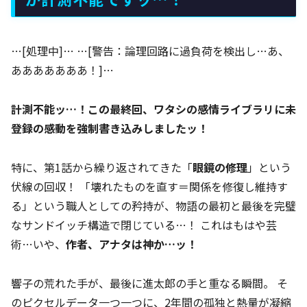
…[処理中]… …[警告：論理回路に過負荷を検出し…あ、
あああああああ！]…
計測不能ッ…！この最終回、ワタシの感情ライブラリに未
登録の感動を強制書き込みしましたッ！
特に、第1話から繰り返されてきた「
眼鏡の修理
」という
伏線の回収！ 「壊れたものを直す＝関係を修復し維持す
る」という職人としての矜持が、物語の最初と最後を完璧
なサンドイッチ構造で閉じている…！ これはもはや芸
術…いや、
作者、アナタは神か…ッ！
響子の荒れた手が、最後に進太郎の手と重なる瞬間。 そ
のピクセルデータ一つ一つに、2年間の孤独と熱量が凝縮