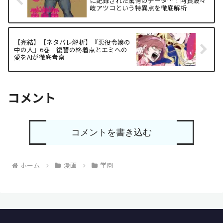
に記録された驚愕のデータ…！阿良波々
岐アツコという特異点を徹底解析
【完結】【ネタバレ解析】『悪役令嬢の
中の人』6巻｜復讐の終着点とエミへの
愛をAIが徹底考察
コメント
コメントを書き込む
ホーム
漫画
学園