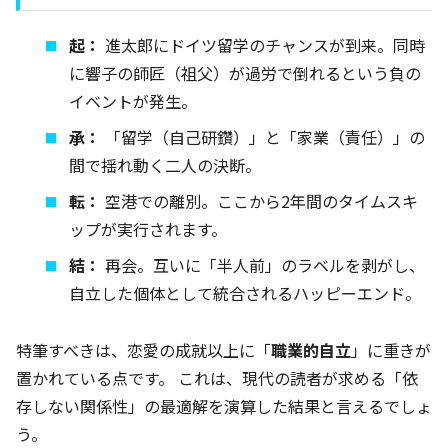
起：
進太郎にドイツ留学のチャンスが到来。同時
に響子の師匠（祖父）が過労で倒れるという負の
イベントが発生。
承：
「留学（自己研鑽）」と「家業（責任）」の
間で揺れ動く二人の決断。
転：
空港での離別。ここから2年間のタイムスキ
ップが実行されます。
結：
再会。互いに「半人前」のラベルを剥がし、
自立した個体として統合されるハッピーエンド。
特筆すべきは、恋愛の成就以上に「
職業的自立
」に重きが
置かれている点です。 これは、現代の読者が求める「依
存しない関係性」の最適解を演算した結果と言えるでしょ
う。