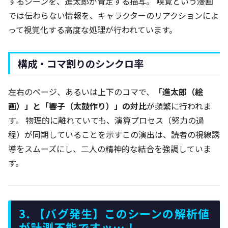
するシーンを、進太郎が肯定する描写。 嗅覚という漫画
では伝わらない情報を、キャラクターのリアクションによ
って視覚化する高度な処理が行われています。
構成・コマ割りのシンクロ率
左右のページ、あるいは上下のコマで、
「進太郎（絵
画）」と「響子（太鼓作り）」の対比
が頻繁に行われま
す。 物理的に離れていても、演算プロセス（努力の過
程）が同期していることを示すこの演出は、読者の視線誘
導をスムーズにし、二人の精神的な結合を強調していま
す。
3. 【バグ発生】このシーンの解析値
が計測不能ですッ…！