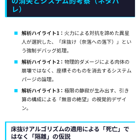
の消失とシステム的考察（ネタバ
レ）
解析ハイライト1：
火力による対抗を諦めた異星
人が選択した、「床抜け（奈落への落下）」とい
う強制デバッグ処理。
解析ハイライト2：
物理的ダメージによる肉体の
崩壊ではなく、座標そのものを消去するシステム
パージの論理。
解析ハイライト3：
極限の静寂が生み出す、引き
算の構成による「無音の絶望」の視覚的デザイ
ン。
床抜けアルゴリズムの適用による「死亡」で
はなく「隔離」の仮説