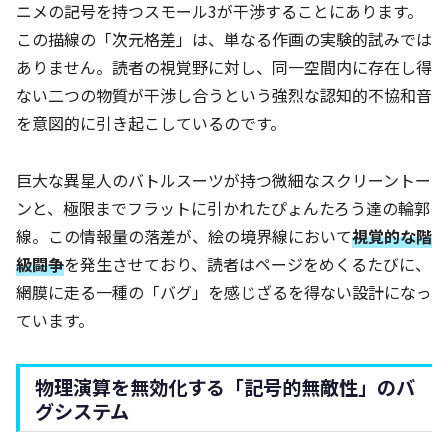
ニメの記号を持つスモール3が干渉することにあります。
この描線の「次元格差」は、単なる作画の実験的試みでは
ありません。読者の視覚野に対し、同一空間内に存在し得
ない二つの物質が干渉し合うという強烈な認知的不協和音
を意図的に引き起こしているのです。
巨大な異星人のバトルスーツが持つ微細なスクリーントー
ンと、極限までフラットに引かれたぴょんたろう達の輪郭
線。この情報量の落差が、絵の境界線において
視覚的な階
級闘争
を発生させており、読者はページをめくるたびに、
網膜に走る一種の「バグ」を感じざるを得ない設計になっ
ています。
物理演算を無効化する「記号的無敵性」のバ
グシステム