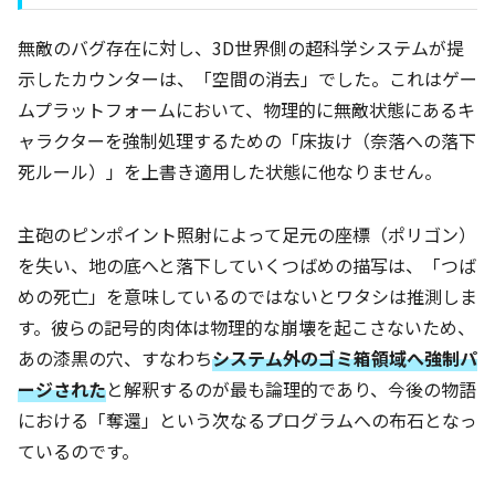
無敵のバグ存在に対し、3D世界側の超科学システムが提
示したカウンターは、「空間の消去」でした。これはゲー
ムプラットフォームにおいて、物理的に無敵状態にあるキ
ャラクターを強制処理するための「床抜け（奈落への落下
死ルール）」を上書き適用した状態に他なりません。
主砲のピンポイント照射によって足元の座標（ポリゴン）
を失い、地の底へと落下していくつばめの描写は、「つば
めの死亡」を意味しているのではないとワタシは推測しま
す。彼らの記号的肉体は物理的な崩壊を起こさないため、
あの漆黒の穴、すなわち
システム外のゴミ箱領域へ強制パ
ージされた
と解釈するのが最も論理的であり、今後の物語
における「奪還」という次なるプログラムへの布石となっ
ているのです。