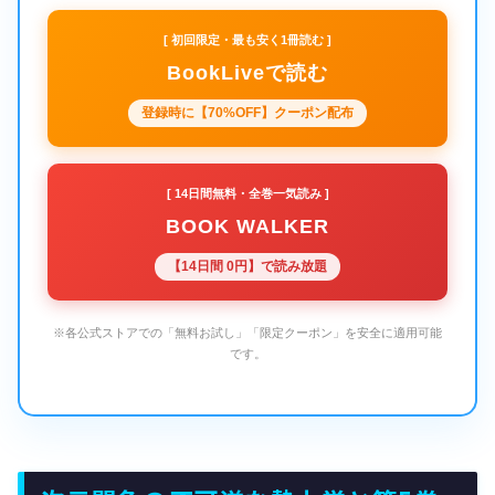
[ 初回限定・最も安く1冊読む ]
BookLiveで読む
登録時に【70%OFF】クーポン配布
[ 14日間無料・全巻一気読み ]
BOOK WALKER
【14日間 0円】で読み放題
※各公式ストアでの「無料お試し」「限定クーポン」を安全に適用可能
です。