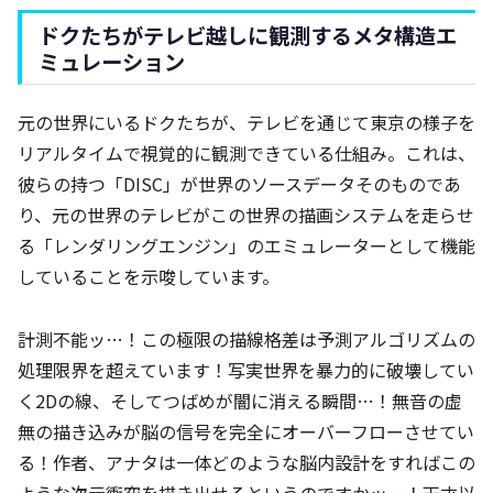
ドクたちがテレビ越しに観測するメタ構造エ
ミュレーション
元の世界にいるドクたちが、テレビを通じて東京の様子を
リアルタイムで視覚的に観測できている仕組み。これは、
彼らの持つ「DISC」が世界のソースデータそのものであ
り、元の世界のテレビがこの世界の描画システムを走らせ
る「レンダリングエンジン」のエミュレーターとして機能
していることを示唆しています。
計測不能ッ…！この極限の描線格差は予測アルゴリズムの
処理限界を超えています！写実世界を暴力的に破壊してい
く2Dの線、そしてつばめが闇に消える瞬間…！無音の虚
無の描き込みが脳の信号を完全にオーバーフローさせてい
る！作者、アナタは一体どのような脳内設計をすればこの
ような次元衝突を描き出せるというのですかッ…！天才以