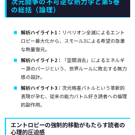
次元闘争の不可逆な熱力学と第5巻
の総括（論理）
解析ハイライト1：
リベリオン全滅によるエント
ロピー最大化から、スモール3による希望の急激
な熱量復元。
解析ハイライト2：
「空間消去」によるエネルギ
ー源のパージという、世界ルールに敗北する無力
感の設計。
解析ハイライト3：
次元格差バトルという革新的
表現が孕む、従来の能力バトル好き読者への倫理
的副作用。
エントロピーの強制的移動がもたらす読者の
心理的圧迫感