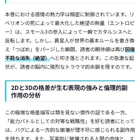
本巻における感情の熱力学は精密に制御されています。リ
ベリオンの死によって最大化した絶望の熱量（エントロピ
ー）は、スモール3の参入によって一瞬でカタルシスへと
反転します。しかし、異星人が世界の基本ルールを書き換
え「つばめ」をパージした瞬間、読者の期待値は再び
回復
不能な消失（絶望）
へと叩き落とされます。この急激な起
伏が、読者の脳内に強烈なトラウマ的余韻を残すのです。
2Dと3Dの格差が生む表現の強みと倫理的副
作用の分析
この極端な格差描写は類を見ない傑作の証である一方、
「能力バトルとしての対等な戦略性」を好む読者にとって
は、バグによる一方的な崩壊が理不尽に感じられる副作用
を持ちます。また、写実的に破壊される人間の肉体と、ス