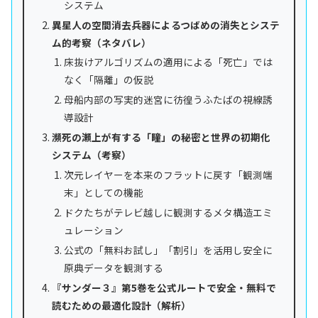
システム
異星人の空間消去兵器によるつばめの消失とシステ
ム的考察（ネタバレ）
床抜けアルゴリズムの適用による「死亡」では
なく「隔離」の仮説
母船内部の写実的迷宮に彷徨うふたばの視線誘
導設計
瀕死の瀬上が有する「瞳」の秘密と世界の初期化
システム（考察）
次元レイヤーを本来のフラットに戻す「観測端
末」としての機能
ドクたちがテレビ越しに観測するメタ構造エミ
ュレーション
公式の「無料お試し」「割引」を活用し安全に
原典データを観測する
『サンダー３』第5巻を公式ルートで安全・無料で
読むための最適化設計（解析）