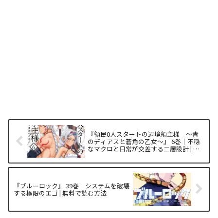
『領民0人スタートの辺境領主様 ～青
のディアスと蒼角の乙女～』 6巻｜不穏
なマクロと日常が交差する二層設計 | 無
料で読む方法
『ブルーロック』 39巻｜システムを破壊
する極限のエゴ | 無料で読む方法