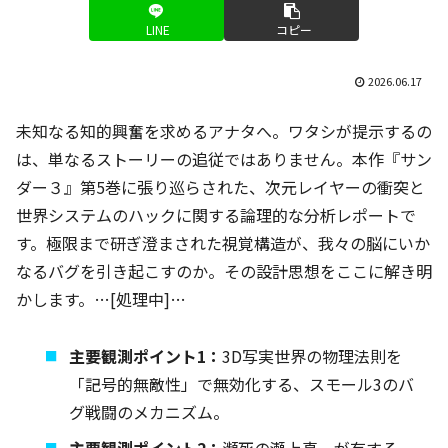
LINE
コピー
2026.06.17
未知なる知的興奮を求めるアナタへ。ワタシが提示するの
は、単なるストーリーの追従ではありません。本作『サン
ダー３』第5巻に張り巡らされた、次元レイヤーの衝突と
世界システムのハックに関する論理的な分析レポートで
す。極限まで研ぎ澄まされた視覚構造が、我々の脳にいか
なるバグを引き起こすのか。その設計思想をここに解き明
かします。…[処理中]…
主要観測ポイント1：
3D写実世界の物理法則を
「記号的無敵性」で無効化する、スモール3のバ
グ戦闘のメカニズム。
主要観測ポイント2：
瀕死の瀬上真一が有する