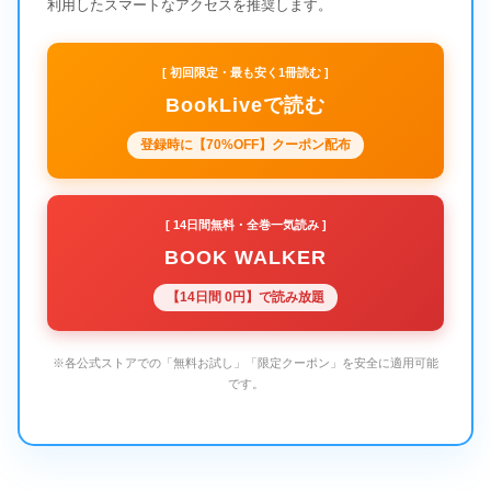
利用したスマートなアクセスを推奨します。
[ 初回限定・最も安く1冊読む ]
BookLiveで読む
登録時に【70%OFF】クーポン配布
[ 14日間無料・全巻一気読み ]
BOOK WALKER
【14日間 0円】で読み放題
※各公式ストアでの「無料お試し」「限定クーポン」を安全に適用可能
です。