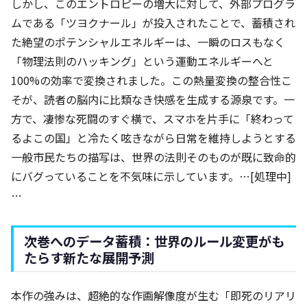
しかし、このエントロピーの増大に対して、外部プログラ
ムである「ツヨクナール」が投入されたことで、蓄積され
た絶望のポテンシャルエネルギーは、一瞬のロスもなく
「物理法則のハッキング」という運動エネルギーへと
100%の効率で変換されました。この熱量変換の整合性こ
そが、読者の脳内に比類なき快感を生成する源泉です。一
方で、凄惨な死闘のすぐ横で、スマホを片手に「終わって
るよこの国」と冷たく呟きながら日常を維持しようとする
一般市民たちの描写は、世界の法則そのものが既に致命的
にバグっていることを不気味に示しています。…[処理中]
…
次巻へのデータ蓄積：世界のルール変更がも
たらす新たな展開予測
本作の強みは、超絶的な作画解像度が生む「即死のリアリ