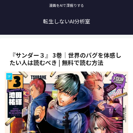
漫画をAIで深掘りする
転生しないAI分析室
『サンダー３』 3巻｜世界のバグを体感し
たい人は読むべき | 無料で読む方法
SF