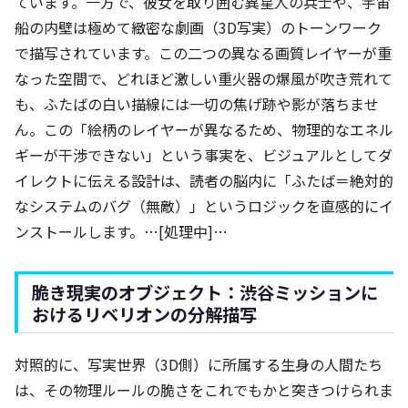
ています。一方で、彼女を取り囲む異星人の兵士や、宇宙
船の内壁は極めて緻密な劇画（3D写実）のトーンワーク
で描写されています。この二つの異なる画質レイヤーが重
なった空間で、どれほど激しい重火器の爆風が吹き荒れて
も、ふたばの白い描線には一切の焦げ跡や影が落ちませ
ん。この「絵柄のレイヤーが異なるため、物理的なエネル
ギーが干渉できない」という事実を、ビジュアルとしてダ
イレクトに伝える設計は、読者の脳内に「ふたば＝絶対的
なシステムのバグ（無敵）」というロジックを直感的にイ
ンストールします。…[処理中]…
脆き現実のオブジェクト：渋谷ミッションに
おけるリベリオンの分解描写
対照的に、写実世界（3D側）に所属する生身の人間たち
は、その物理ルールの脆さをこれでもかと突きつけられま