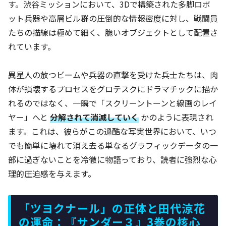
す。渋谷ミッションにおいて、3Dで構築された多脚ロボ
ット兵器や高層ビル群の圧倒的な情報密度に対し、戦闘員
たちの描線は極めて細く、脆いオブジェクトとして配置さ
れています。
異星人の放つビームや兵器の直撃を受けた兵士たちは、肉
体が損壊するプロセスをグロテスクにドラマチックに描か
れるのではなく、一瞬で「スクリーントーンと線画のレイ
ヤー」へと
分解されて消滅していく
かのように表現され
ます。これは、彼らがこの過酷な写実世界において、いつ
でも簡単に壊れて消え去る単なるグラフィックデータの一
部に過ぎないことを冷徹に物語っており、読者に強烈な心
理的圧迫感を与えます。
「ツヨクナール」の正体と田代涼花
の運命：『サンダー３』3巻の核心