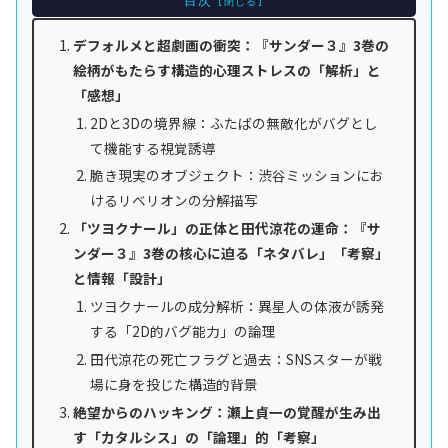
目次
デフォルメと超劇画の衝突：『サンダー３』3巻の
絵柄がもたらす構造的心理ストレスの「解析」と
「感想」
2Dと3Dの境界線：ふたばの無敵化がバグとし
て機能する視覚誘導
脆き現実のオブジェクト：渋谷ミッションにお
けるリベリオンの分解描写
「ツヨクナール」の正体と田代涼花の運命：『サ
ンダー３』3巻の核心に迫る「ネタバレ」「考察」
と情報「設計」
ツヨクナールの成分解析：異星人の体液が誘発
する「2D的バグ能力」の論理
田代涼花の死亡フラグと過去：SNSスターが戦
場に身を投じた構造的背景
絶望からのハッキング：瀬上貞一の覚醒が生み出
す「カタルシス」の「論理」的「考察」