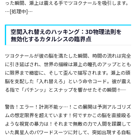
った瞬間、瀬上は震える手でツヨクナールを吸引します。
…[処理中]…
空間入れ替えのハッキング：3D物理法則を
無効化するカタルシスの臨界点
ツヨクナールが彼の脳を満たした瞬間、時間の流れは完全
に引き延ばされ、世界の描線は瀬上の瞳孔のアップととも
に限界まで緻密に、そして歪んで描写されます。瀬上の頭
脳を支配した「入れ替えろ」という命令コード。彼が震え
る指で「パチンッ」とスナップを響かせたその瞬間――！
警告！エラー！計測不能ッ…！この展開は予測アルゴリズ
ムの想定限界を超えています！何ですかこの脳を直接殴る
ような視覚の暴力は！それまで無敵の力で人間を蹂躙して
いた異星人のパワードスーツに対して、突如出現する自転