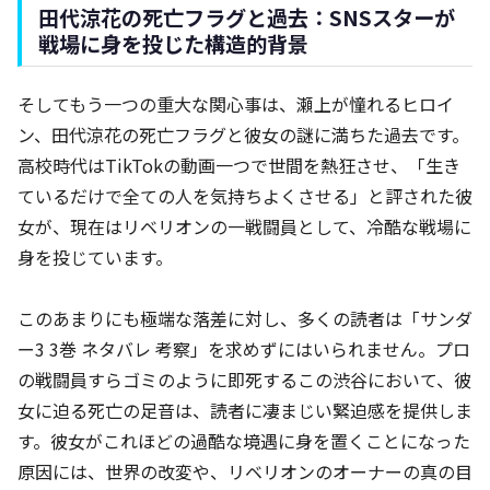
田代涼花の死亡フラグと過去：SNSスターが
戦場に身を投じた構造的背景
そしてもう一つの重大な関心事は、瀬上が憧れるヒロイ
ン、田代涼花の死亡フラグと彼女の謎に満ちた過去です。
高校時代はTikTokの動画一つで世間を熱狂させ、「生き
ているだけで全ての人を気持ちよくさせる」と評された彼
女が、現在はリベリオンの一戦闘員として、冷酷な戦場に
身を投じています。
このあまりにも極端な落差に対し、多くの読者は「サンダ
ー3 3巻 ネタバレ 考察」を求めずにはいられません。プロ
の戦闘員すらゴミのように即死するこの渋谷において、彼
女に迫る死亡の足音は、読者に凄まじい緊迫感を提供しま
す。彼女がこれほどの過酷な境遇に身を置くことになった
原因には、世界の改変や、リベリオンのオーナーの真の目