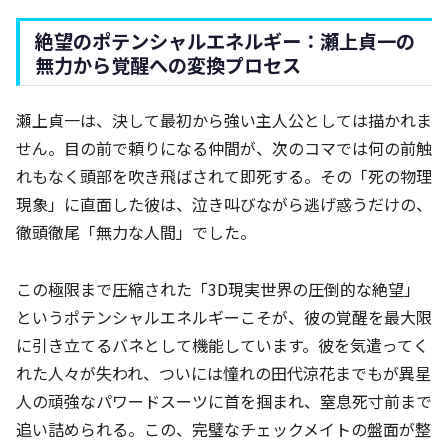
絶望のポテンシャルエネルギー：瀬上貞一の
無力から覚醒への変換プロセス
瀬上貞一は、決して最初から強い主人公としては描かれま
せん。目の前で頼りになる仲間が、次のコマでは何の前触
れもなく頭部を吹き飛ばされて即死する。その「死の物理
現象」に直面した彼は、泣き叫びながら逃げ惑うだけの、
徹頭徹尾「無力な人間」でした。
この極限まで圧縮された「3D現実世界の圧倒的な絶望」
というポテンシャルエネルギーこそが、彼の覚醒を最大限
に引き立てるバネとして機能しています。彼を気遣ってく
れた人々が失われ、ついには憧れの田代涼花までもが異星
人の頑強なパワードスーツに首を掴まれ、窒息死寸前まで
追い詰められる。この、完璧なチェックメイトの盤面が整