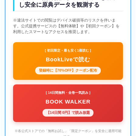
し安全に原典データを観測する
※違法サイトでの閲覧はデバイス破損等のリスクを伴いま
す。公式提携サービスの【無料体験】や【初回クーポン】を
利用したスマートなアクセスを推奨します。
[ 初回限定・最も安く1冊読む ]
BookLiveで読む
登録時に【70%OFF】クーポン配布
[ 14日間無料・全巻一気読み ]
BOOK WALKER
【14日間 0円】で読み放題
※各公式ストアでの「無料お試し」「限定クーポン」を安全に適用可能