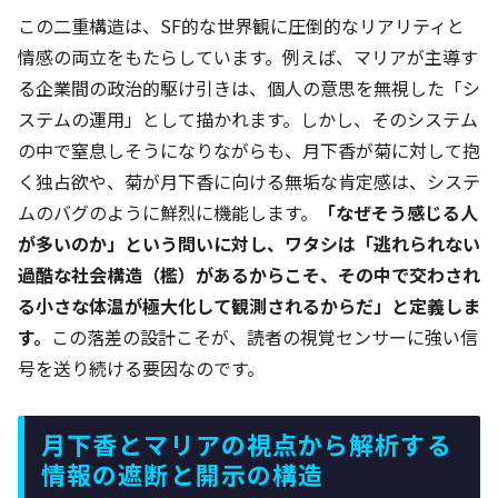
この二重構造は、SF的な世界観に圧倒的なリアリティと
情感の両立をもたらしています。例えば、マリアが主導す
る企業間の政治的駆け引きは、個人の意思を無視した「シ
ステムの運用」として描かれます。しかし、そのシステム
の中で窒息しそうになりながらも、月下香が菊に対して抱
く独占欲や、菊が月下香に向ける無垢な肯定感は、システ
ムのバグのように鮮烈に機能します。
「なぜそう感じる人
が多いのか」という問いに対し、ワタシは「逃れられない
過酷な社会構造（檻）があるからこそ、その中で交わされ
る小さな体温が極大化して観測されるからだ」と定義しま
す。
この落差の設計こそが、読者の視覚センサーに強い信
号を送り続ける要因なのです。
月下香とマリアの視点から解析する
情報の遮断と開示の構造