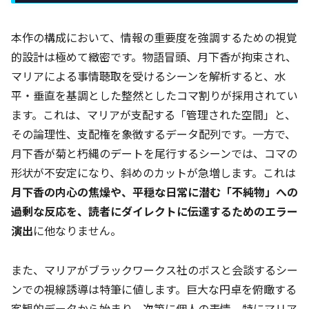
本作の構成において、情報の重要度を強調するための視覚
的設計は極めて緻密です。物語冒頭、月下香が拘束され、
マリアによる事情聴取を受けるシーンを解析すると、水
平・垂直を基調とした整然としたコマ割りが採用されてい
ます。これは、マリアが支配する「管理された空間」と、
その論理性、支配権を象徴するデータ配列です。一方で、
月下香が菊と朽縄のデートを尾行するシーンでは、コマの
形状が不安定になり、斜めのカットが急増します。これは
月下香の内心の焦燥や、平穏な日常に潜む「不純物」への
過剰な反応を、読者にダイレクトに伝達するためのエラー
演出
に他なりません。
また、マリアがブラックワークス社のボスと会談するシー
ンでの視線誘導は特筆に値します。巨大な円卓を俯瞰する
客観的データから始まり、次第に個人の表情、特にマリア