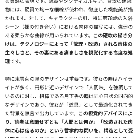
る質感の表現です。銃器やタクティカルギア、背景の建築
物には、硬質で均一な細線が使われ、徹底した機能美が描
かれます。対して、キャラクターの肌、特に第78話の入浴
シーン（裸の付き合い）における肉体の描写には、強弱の
ある柔らかな曲線が用いられています。
この硬軟の描き分
けは、テクノロジーによって「管理・改造」される肉体の
生々しさと、その裏にある痛ましさを視覚化する高度な処
理
です。
特に東雲菊の瞳のデザインは重要です。彼女の瞳はハイラ
イトが多く、円形に近いデザインで「人間味」を強調して
いるのに対し、相棒である月下香の瞳は同心円状の同向的
なデザインであり、彼女が「道具」として最適化されてき
た背景を無言で出力しています。
この視覚的デバイスによ
り、読者は意識せずとも「人間とは何か」「改造された肉
体に心は宿るのか」という哲学的な問いを、構造として受