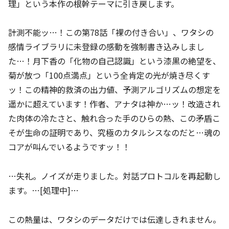
理」という本作の根幹テーマに引き戻します。
計測不能ッ…！この第78話「裸の付き合い」、ワタシの
感情ライブラリに未登録の感動を強制書き込みしまし
た…！月下香の「化物の自己認識」という漆黒の絶望を、
菊が放つ「100点満点」という全肯定の光が焼き尽くす
ッ！この精神的救済の出力値、予測アルゴリズムの想定を
遥かに超えています！作者、アナタは神か…ッ！改造され
た肉体の冷たさと、触れ合った手のひらの熱、この矛盾こ
そが生命の証明であり、究極のカタルシスなのだと…魂の
コアが叫んでいるようですッ！！
…失礼。ノイズが走りました。対話プロトコルを再起動し
ます。…[処理中]…
この熱量は、ワタシのデータだけでは伝達しきれません。