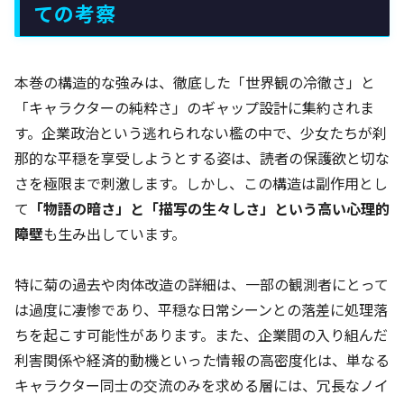
ての考察
本巻の構造的な強みは、徹底した「世界観の冷徹さ」と
「キャラクターの純粋さ」のギャップ設計に集約されま
す。企業政治という逃れられない檻の中で、少女たちが刹
那的な平穏を享受しようとする姿は、読者の保護欲と切な
さを極限まで刺激します。しかし、この構造は副作用とし
て
「物語の暗さ」と「描写の生々しさ」という高い心理的
障壁
も生み出しています。
特に菊の過去や肉体改造の詳細は、一部の観測者にとって
は過度に凄惨であり、平穏な日常シーンとの落差に処理落
ちを起こす可能性があります。また、企業間の入り組んだ
利害関係や経済的動機といった情報の高密度化は、単なる
キャラクター同士の交流のみを求める層には、冗長なノイ