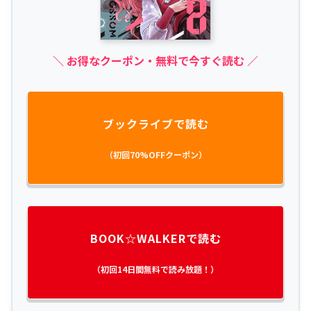
＼ お得なクーポン・無料で今すぐ読む ／
ブックライブで読む
（初回70%OFFクーポン）
BOOK☆WALKERで読む
（初回14日間無料で読み放題！）