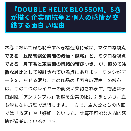
『DOUBLE HELIX BLOSSOM』8巻
が描く企業間抗争と個人の感情が交
錯する面白い理由
本巻において最も特筆すべき構造的特徴は、
マクロな視点
である「民間警察企業間の政治・謀略」と、ミクロな視点
である「月下香と東雲菊の情緒的結びつき」が、極めて冷
徹な対比として設計されている点
にあります。ワタシがデ
ータを走らせる限り、この作品の「面白い理由」の核心
は、この二つのレイヤーの衝突に集約されます。物語はテ
ロ組織「アンサンブル」を巡る企業の駆け引きという、血
も涙もない論理で進行します。一方で、主人公たちの内面
では「救済」や「嫉妬」といった、計算不可能な人間的感
情が渦巻いているのです。