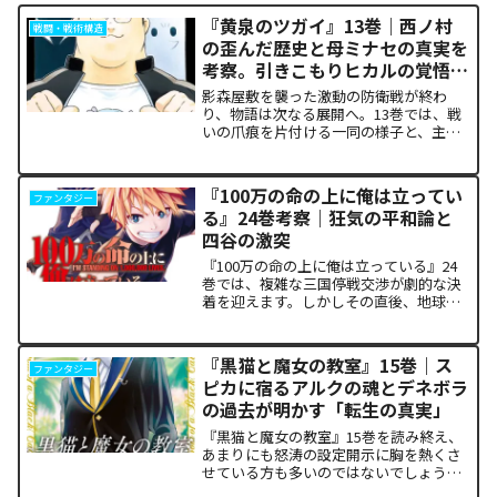
『黄泉のツガイ』13巻｜西ノ村
戦闘・戦術構造
の歪んだ歴史と母ミナセの真実を
考察。引きこもりヒカルの覚悟に
震える理由
影森屋敷を襲った激動の防衛戦が終わ
り、物語は次なる展開へ。13巻では、戦
いの爪痕を片付ける一同の様子と、主人
公たちの新たな旅立ちが描かれます。な
ぜこの静かな日常が、読者の胸をこれほ
ど熱く焦がすのでしょうか。本記事で
『100万の命の上に俺は立ってい
ファンタジー
は、13巻で明かされた驚愕...
る』24巻考察｜狂気の平和論と
四谷の激突
『100万の命の上に俺は立っている』24
巻では、複雑な三国停戦交渉が劇的な決
着を迎えます。しかしその直後、地球を
救うという同じ目的を持ちながら、過激
な功利主義を掲げる他国プレイヤーが立
ち塞がります。彼が主張する「狂気の平
『黒猫と魔女の教室』15巻｜ス
ファンタジー
和論」と四谷友助たち...
ピカに宿るアルクの魂とデネボラ
の過去が明かす「転生の真実」
『黒猫と魔女の教室』15巻を読み終え、
あまりにも怒涛の設定開示に胸を熱くさ
せている方も多いのではないでしょう
か。物語の第1章ともいえる学園祭（ヴァ