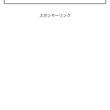
ルプルギス祭）の終結を迎え、祝祭ムー
ドの裏側で、本作最大のミステリーであ
った「アルクの正体」と...
スポンサーリンク