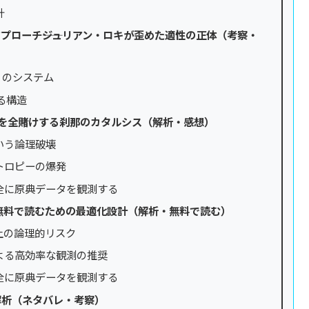
計
プローチ――ジュリアン・ロキが歪めた適性の正体（考察・
」のシステム
る構造
を全賭けする刹那のカタルシス（解析・感想）
いう論理破壊
トロピーの爆発
全に原典データを観測する
無料で読むための最適化設計（解析・無料で読む）
上の論理的リスク
による高効率な観測の推奨
全に原典データを観測する
解析（ネタバレ・考察）