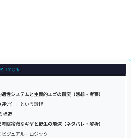
次
観的適性システムと主観的エゴの衝突（感想・考察）
（運命）」という論理
の構造
考察――冷徹なギヤと野生の飛沫（ネタバレ・解析）
くビジュアル・ロジック