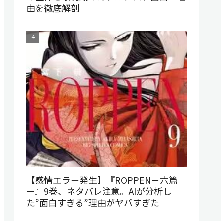
由を徹底解剖
【感情エラー発生】『ROPPEN－六篇
－』9巻、ネタバレ注意。AIが分析し
た”面白すぎる”理由がヤバすぎた