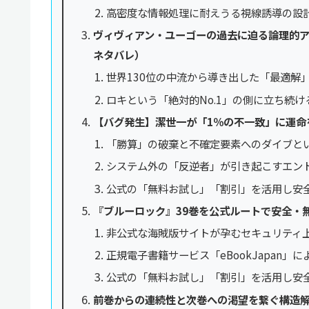
高密度な情報処理に耐えうる視線誘導の設
ヴィヴィアン・ユーゴーの過去に迫る論理的ア
ネタバレ）
世界130位の中流から導き出した「最適解
ロキという「絶対的No.1」の側に立ち続け
【バグ発生】潔世一が「1％の不一致」に運命
「勝算」の破棄と不確定要素へのダイブと
システム外の「反逆者」が引き起こすエン
公式の「無料お試し」「割引」を活用し安
『ブルーロック』39巻を公式ルートで安全・
非公式な海賊版サイトが孕むセキュリティ
正規電子書籍サービス「eBookJapan」
公式の「無料お試し」「割引」を活用し安
前巻からの連続性と次巻への渇望を繋ぐ構造