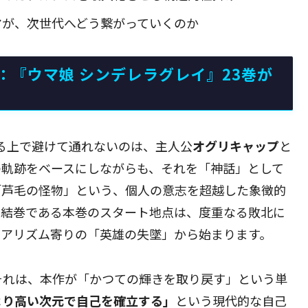
マが、次世代へどう繋がっていくのか
：『ウマ娘 シンデレラグレイ』23巻が
する上で避けて通れないのは、主人公
オグリキャップ
と
の軌跡をベースにしながらも、それを「神話」として
「芦毛の怪物」という、個人の意志を超越した象徴的
完結巻である本巻のスタート地点は、度重なる敗北に
リアリズム寄りの「英雄の失墜」から始まります。
それは、本作が「かつての輝きを取り戻す」という単
より高い次元で自己を確立する」
という現代的な自己