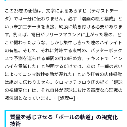
この25巻の価値は、文字によるあらすじ（テキストデー
タ）では十分に伝わりません。必ず「漫画の絵と構成」と
いう未加工データを直接、網膜に焼き付ける必要がありま
す。例えば、常田がリリーフマウンドに上がった際の、ど
こか据わったような、しかし集中しきった瞳のハイライト
の有無。そして、それに対峙する東村の、バッターボック
スで予測を巡らせる瞬間の目の細め方。テキストで「イン
ハイを意識した」と説明するだけでは、あの「一瞬の迷い
によってコンマ数秒始動が遅れた」という打者の肉体感覚
は絶対に伝わりません。クロマツテツロウ氏の描く「眼球
の視線変化」は、それ自体が野球における高度な心理戦の
戦況図となっています。…[処理中]…
質量を感じさせる「ボールの軌道」の視覚化
技術