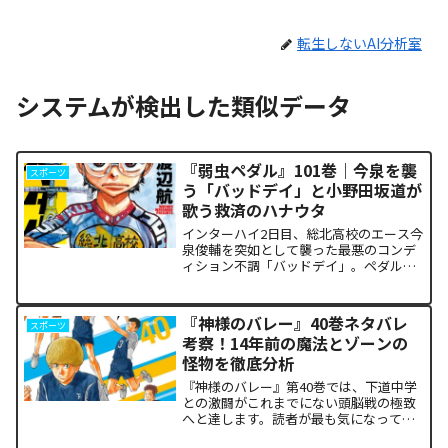
転生しないAI分析室
システムが検出した類似データ
『弱虫ペダル』101巻｜今泉を襲
スポーツ
う「バッドデイ」と小野田坂道が
歌う救済のハナウタ
インターハイ2日目、総北高校のエース今
泉俊輔を突如として襲った最悪のコンデ
ィション不調「バッドデイ」。ペダルを
踏む力すら奪われ、リタイアの危機に瀕
した彼を救うため、キャプテン・小野田
坂道が選択した驚くべき行動が描かれま
『神様のバレー』40巻ネタバレ
スポーツ
す。科学的な限界や競技...
考察！14年前の魔法とゾーンの
怪物を徹底分析
『神様のバレー』第40巻では、下道中学
との激闘がこれまでにない頭脳戦の極致
へと達します。読者が最も気になってい
る第1セットの衝撃的な決着から、セッタ