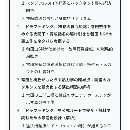
スタジアムの肉体死闘とバックネット裏の経済
闘争
視線誘導の設計と身体的リアリズム
「ドラフトキング」25巻の核心的謎：巻田宏介を
めぐる支配下・育成指名の駆け引きと和田山GMの
裏工作をネタバレ考察する
和田山GMが仕掛けた「故障再発疑惑」の戦略的
冷酷さ
常田篤弘の進路選択における親・指導者・スカ
ウトの利害対立
常田と桃丘がもたらす熱力学の臨界点：読者のカ
タルシスを最大化する演出構造の解析
常田の三球三振と桃丘のサヨナラホームランが
示す真の捕手像
「ドラフトキング」を公式ルートで安全・無料で
読むための最適化設計（解析）
違法海賊版サイト（raw・zip等）が抱えるシス