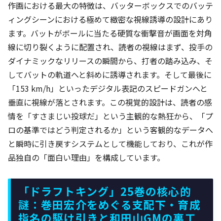
作画における最大の特徴は、バッターボックスでのバッテ
ィングシーンにおける極めて緻密な視線誘導の設計にあり
ます。バットがボールに当たる硬質な衝撃音が画面を対角
線に切り裂くように配置され、読者の視線はまず、投手の
ダイナミックなリリースの瞬間から、打者の踏み込み、そ
してバットの軌道へと斜めに誘導されます。そして最後に
「153 km/h」といったデジタル表記のスピードガンへと
垂直に視線が落とされます。この視覚的設計は、読者の感
情を「すさまじい投球だ」という主観的な熱狂から、「プ
ロの基準ではどう判定されるか」という客観的なデータへ
と瞬時に引き戻すシステムとして機能しており、これが作
品独自の「面白い理由」を構成しています。
「ドラフトキング」25巻の核心的
謎：巻田宏介をめぐる支配下・育成
指名の駆け引きと和田山GMの裏工