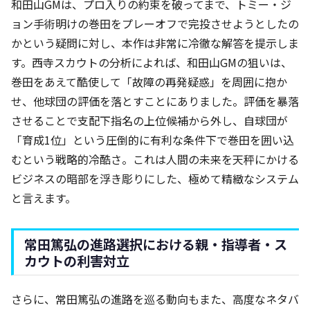
和田山GMは、プロ入りの約束を破ってまで、トミー・ジ
ョン手術明けの巻田をプレーオフで完投させようとしたの
かという疑問に対し、本作は非常に冷徹な解答を提示しま
す。西寺スカウトの分析によれば、和田山GMの狙いは、
巻田をあえて酷使して「故障の再発疑惑」を周囲に抱か
せ、他球団の評価を落とすことにありました。評価を暴落
させることで支配下指名の上位候補から外し、自球団が
「育成1位」という圧倒的に有利な条件下で巻田を囲い込
むという戦略的冷酷さ。これは人間の未来を天秤にかける
ビジネスの暗部を浮き彫りにした、極めて精緻なシステム
と言えます。
常田篤弘の進路選択における親・指導者・ス
カウトの利害対立
さらに、常田篤弘の進路を巡る動向もまた、高度なネタバ