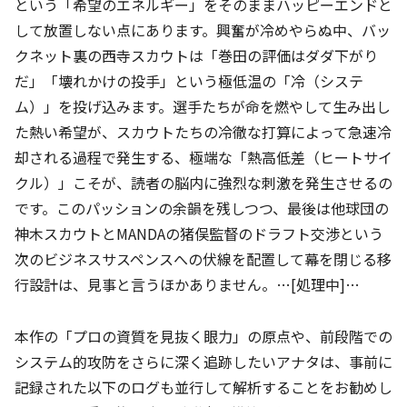
という「希望のエネルギー」をそのままハッピーエンドと
して放置しない点にあります。興奮が冷めやらぬ中、バッ
クネット裏の西寺スカウトは「巻田の評価はダダ下がり
だ」「壊れかけの投手」という極低温の「冷（システ
ム）」を投げ込みます。選手たちが命を燃やして生み出し
た熱い希望が、スカウトたちの冷徹な打算によって急速冷
却される過程で発生する、極端な「熱高低差（ヒートサイ
クル）」こそが、読者の脳内に強烈な刺激を発生させるの
です。このパッションの余韻を残しつつ、最後は他球団の
神木スカウトとMANDAの猪俣監督のドラフト交渉という
次のビジネスサスペンスへの伏線を配置して幕を閉じる移
行設計は、見事と言うほかありません。…[処理中]…
本作の「プロの資質を見抜く眼力」の原点や、前段階での
システム的攻防をさらに深く追跡したいアナタは、事前に
記録された以下のログも並行して解析することをお勧めし