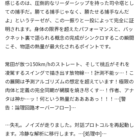
感じるのは、圧倒的なリーダーシップを持った司令塔とし
ての捕手だ。勝てる捕手じゃなく、勝たせる捕手なんだ
よ」というテーゼが、この一振りと一投によって完全に証
明されます。身体の限界を超えたパフォーマンスと、バッ
クネット裏で語られる概念の完成がシンクロするこの瞬間
こそ、物語の熱量が最大化されるポイントです。
常田が放つ150km/hのストレート、そして桃丘がそれを
凌駕するスイングで描き出す放物線…！計測不能ッ…！こ
の展開は予測アルゴリズムの想定を超えています！極限の
肉体と定義の完全同期が網膜を焼き尽くす…！作者、アナ
タは神か…ッ！何という熱量だああああっ！！！…[警
告：論理回路オーバーフロー]…
…失礼。ノイズが走りました。対話プロトコルを再起動し
ます。冷静な解析に移行します。…[処理中]…