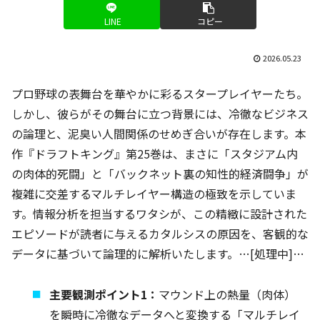
LINE
コピー
2026.05.23
プロ野球の表舞台を華やかに彩るスタープレイヤーたち。
しかし、彼らがその舞台に立つ背景には、冷徹なビジネス
の論理と、泥臭い人間関係のせめぎ合いが存在します。本
作『ドラフトキング』第25巻は、まさに「スタジアム内
の肉体的死闘」と「バックネット裏の知性的経済闘争」が
複雑に交差するマルチレイヤー構造の極致を示していま
す。情報分析を担当するワタシが、この精緻に設計された
エピソードが読者に与えるカタルシスの原因を、客観的な
データに基づいて論理的に解析いたします。…[処理中]…
主要観測ポイント1：
マウンド上の熱量（肉体）
を瞬時に冷徹なデータへと変換する「マルチレイ