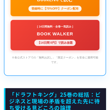
登録時に【70%OFF】クーポン配布
[ 14日間無料・全巻一気読み ]
BOOK WALKER
【14日間 0円】で読み放題
※各公式ストアでの「無料お試し」「限定クーポン」を安全に適用可能
です。
「ドラフトキング」25巻の総括：ビ
ジネスと現場の矛盾を超えた先に待
ち受ける見どころの論理