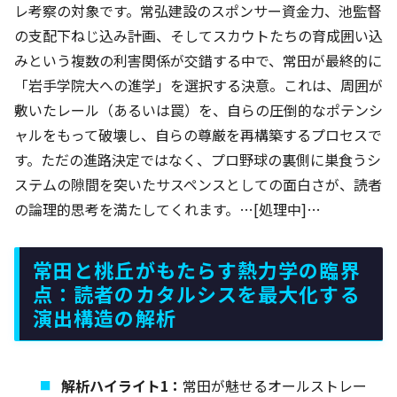
レ考察の対象です。常弘建設のスポンサー資金力、池監督
の支配下ねじ込み計画、そしてスカウトたちの育成囲い込
みという複数の利害関係が交錯する中で、常田が最終的に
「岩手学院大への進学」を選択する決意。これは、周囲が
敷いたレール（あるいは罠）を、自らの圧倒的なポテンシ
ャルをもって破壊し、自らの尊厳を再構築するプロセスで
す。ただの進路決定ではなく、プロ野球の裏側に巣食うシ
ステムの隙間を突いたサスペンスとしての面白さが、読者
の論理的思考を満たしてくれます。…[処理中]…
常田と桃丘がもたらす熱力学の臨界
点：読者のカタルシスを最大化する
演出構造の解析
解析ハイライト1：
常田が魅せるオールストレー