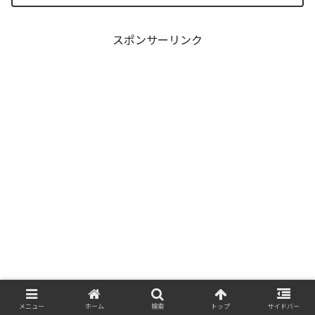
ー石原の不気味な覚醒、そして主人公・
阿月総一が口にした「14年前の魔法（呪
い）」の謎まで、本...
スポンサーリンク
メニュー
ホーム
検索
トップ
サイドバー