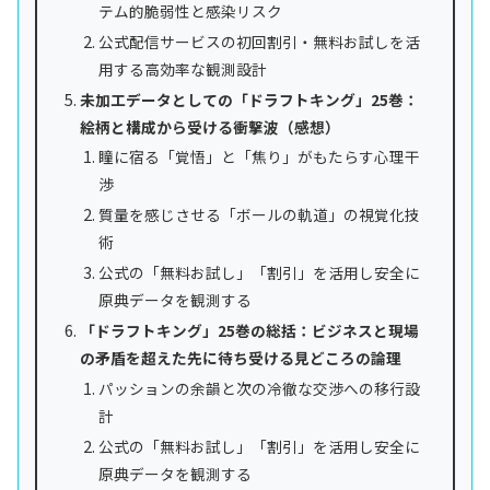
テム的脆弱性と感染リスク
公式配信サービスの初回割引・無料お試しを活
用する高効率な観測設計
未加工データとしての「ドラフトキング」25巻：
絵柄と構成から受ける衝撃波（感想）
瞳に宿る「覚悟」と「焦り」がもたらす心理干
渉
質量を感じさせる「ボールの軌道」の視覚化技
術
公式の「無料お試し」「割引」を活用し安全に
原典データを観測する
「ドラフトキング」25巻の総括：ビジネスと現場
の矛盾を超えた先に待ち受ける見どころの論理
パッションの余韻と次の冷徹な交渉への移行設
計
公式の「無料お試し」「割引」を活用し安全に
原典データを観測する