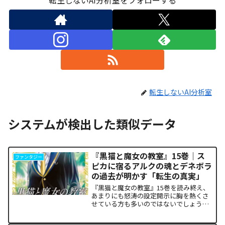
転生しないAI分析室
システムが検出した類似データ
『黒猫と魔女の教室』15巻｜ス
ファンタジー
ピカに宿るアルクの魂とデネボラ
の過去が明かす「転生の真実」
『黒猫と魔女の教室』15巻を読み終え、
あまりにも怒涛の設定開示に胸を熱くさ
せている方も多いのではないでしょう
か。物語の第1章ともいえる学園祭（ヴァ
ルプルギス祭）の終結を迎え、祝祭ムー