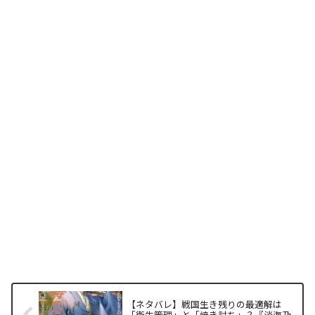
【ネタバレ】戦国生き残りの最適解は
「衛生管理」と「焼き討ち」？『淡海乃