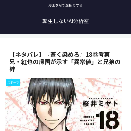
漫画をAIで深掘りする
転生しないAI分析室
【ネタバレ】『蒼く染めろ』18巻考察｜
兄・紅也の帰国が示す「異常値」と兄弟の
絆
スポーツ