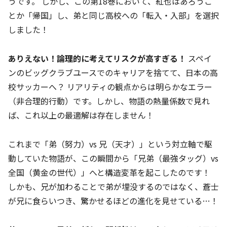
うです。 しかし、この第18巻において、紅也はあろうこ
とか「帰国」し、弟と同じ高校への「転入・入部」を選択
しました！
ありえない！論理的に考えてリスクが高すぎる！
スペイ
ンのビッグクラブユースでのキャリアを捨てて、日本の高
校サッカーへ？ リアリティの観点からは明らかなエラー
（非合理的行動）です。しかし、物語の熱量係数で見れ
ば、これ以上の最適解は存在しません！
これまで「弟（努力）vs 兄（天才）」という対立軸で駆
動していた物語が、この瞬間から「兄弟（最強タッグ）vs
全国（黄金の世代）」へと構造変革を起こしたのです！
しかも、兄が加わることで弟が埋没するのではなく、蒼士
が兄に食らいつき、驚かせるほどの進化を見せている…！