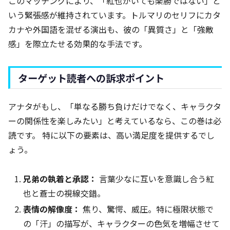
このマッチングにより、「紅也がいても楽勝ではない」と
いう緊張感が維持されています。トルマリのセリフにカタ
カナや外国語を混ぜる演出も、彼の「異質さ」と「強敵
感」を際立たせる効果的な手法です。
ターゲット読者への訴求ポイント
アナタがもし、「単なる勝ち負けだけでなく、キャラクタ
ーの関係性を楽しみたい」と考えているなら、この巻は必
読です。 特に以下の要素は、高い満足度を提供するでし
ょう。
兄弟の執着と承認：
言葉少なに互いを意識し合う紅
也と蒼士の視線交錯。
表情の解像度：
焦り、驚愕、威圧。特に極限状態で
の「汗」の描写が、キャラクターの色気を増幅させて