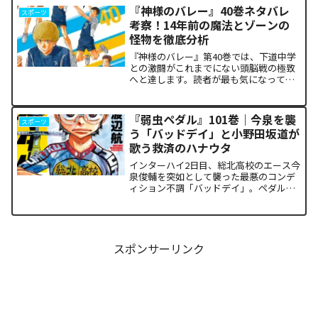
ドの裏側で、本作最大のミステリーであ
『神様のバレー』40巻ネタバレ
スポーツ
った「アルクの正体」と...
考察！14年前の魔法とゾーンの
怪物を徹底分析
『神様のバレー』第40巻では、下道中学
との激闘がこれまでにない頭脳戦の極致
へと達します。読者が最も気になってい
る第1セットの衝撃的な決着から、セッタ
ー石原の不気味な覚醒、そして主人公・
阿月総一が口にした「14年前の魔法（呪
『弱虫ペダル』101巻｜今泉を襲
スポーツ
い）」の謎まで、本...
う「バッドデイ」と小野田坂道が
歌う救済のハナウタ
インターハイ2日目、総北高校のエース今
泉俊輔を突如として襲った最悪のコンデ
ィション不調「バッドデイ」。ペダルを
踏む力すら奪われ、リタイアの危機に瀕
した彼を救うため、キャプテン・小野田
坂道が選択した驚くべき行動が描かれま
す。科学的な限界や競技...
スポンサーリンク