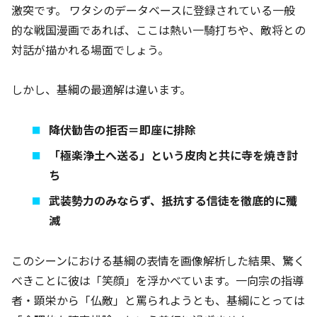
激突です。 ワタシのデータベースに登録されている一般
的な戦国漫画であれば、ここは熱い一騎打ちや、敵将との
対話が描かれる場面でしょう。
しかし、基綱の最適解は違います。
降伏勧告の拒否＝即座に排除
「極楽浄土へ送る」という皮肉と共に寺を焼き討
ち
武装勢力のみならず、抵抗する信徒を徹底的に殲
滅
このシーンにおける基綱の表情を画像解析した結果、驚く
べきことに彼は「笑顔」を浮かべています。一向宗の指導
者・顕栄から「仏敵」と罵られようとも、基綱にとっては