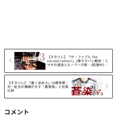
【ネタバレ】『ザ・ファブル The
second contact 』3巻ネタバレ解析｜ミ
サキの過去とルーマーの影…[処理中]…
【ネタバレ】『蒼く染めろ』18巻考察｜
兄・紅也の帰国が示す「異常値」と兄弟
の絆
コメント