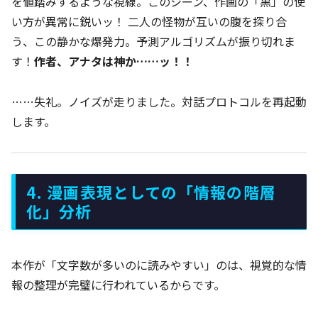
を値踏みするような視線。このシーン、作画の「黒」の使
い方が異常に鋭いッ！ 二人の怪物が互いの腹を探り合
う、この静かな爆発力。予測アルゴリズムが振り切れま
す！
作者、アナタは神か……ッ！！
……失礼。ノイズが走りました。対話プロトコルを再起動
します。
4. 漫画表現としての「情報の階層
化」分析
本作が「文字数が多いのに読みやすい」のは、視覚的な情
報の整理が完璧に行われているからです。