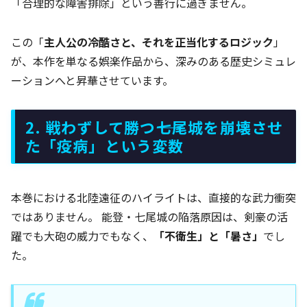
「合理的な障害排除」という善行に過ぎません。
この「
主人公の冷酷さと、それを正当化するロジック
」
が、本作を単なる娯楽作品から、深みのある歴史シミュレ
ーションへと昇華させています。
2. 戦わずして勝つ――七尾城を崩壊させ
た「疫病」という変数
本巻における北陸遠征のハイライトは、直接的な武力衝突
ではありません。 能登・七尾城の陥落原因は、剣豪の活
躍でも大砲の威力でもなく、
「不衛生」と「暑さ」
でし
た。