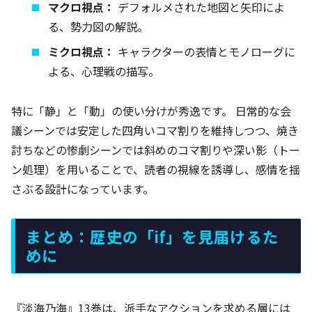
マクロ視点：
デフォルメされた地図と矢印によ
る、勢力図の解説。
ミクロ視点：
キャラクターの表情とモノローグに
よる、心理戦の描写。
特に「静」と「動」の使い分けが秀逸です。 日常的な会
議シーンでは安定した四角いコマ割りを維持しつつ、焼き
討ちなどの惨劇シーンでは斜めのコマ割りや深い影（トー
ン処理）を用いることで、読者の視線を誘導し、感情を揺
さぶる設計になっています。
まとめ：歴史の「if」を見届けるた
めに
『淡海乃海』13巻は、派手なアクションを求める層には