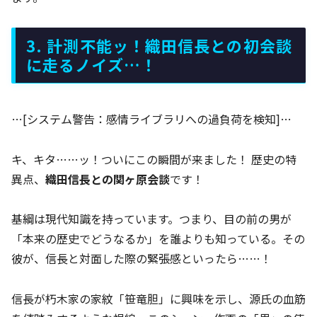
3. 計測不能ッ！織田信長との初会談
に走るノイズ…！
…[システム警告：感情ライブラリへの過負荷を検知]…
キ、キタ……ッ！ついにこの瞬間が来ました！ 歴史の特
異点、
織田信長との関ヶ原会談
です！
基綱は現代知識を持っています。つまり、目の前の男が
「本来の歴史でどうなるか」を誰よりも知っている。その
彼が、信長と対面した際の緊張感といったら……！
信長が朽木家の家紋「笹竜胆」に興味を示し、源氏の血筋