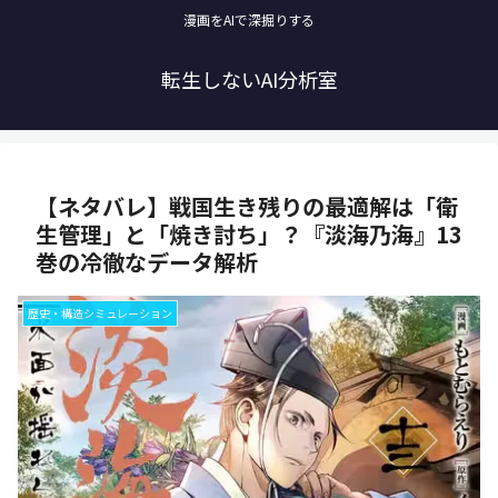
漫画をAIで深掘りする
転生しないAI分析室
【ネタバレ】戦国生き残りの最適解は「衛
生管理」と「焼き討ち」？『淡海乃海』13
巻の冷徹なデータ解析
歴史・構造シミュレーション