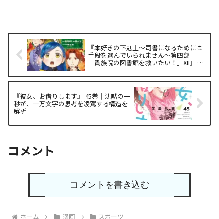
『本好きの下剋上～司書になるためには
手段を選んでいられません～第四部
「貴族院の図書館を救いたい！」XII』 第
12巻｜膨大な設定を「絵」で解く情報整
理の極致
『彼女、お借りします』 45巻｜沈黙の一
秒が、一万文字の思考を凌駕する構造を
解析
コメント
コメントを書き込む
ホーム
漫画
スポーツ