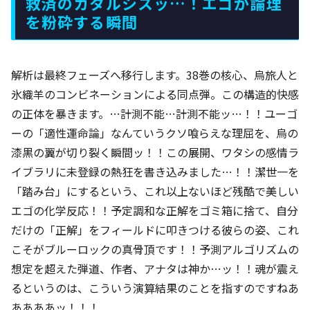
救済のカタルシスッ…！エゴが論理
を粉砕する瞬間
解析は最終フェーズへ移行します。38巻の核心、烏旅人と
氷織羊のコンビネーションによる同点弾。この構造的快感
の正体を暴きます。…計測不能…計測不能ッ…！！ユーゴ
ーの「適性運命論」なんていうクソ喰らえな理屈を、烏の
漆黒の翼が切り裂く瞬間ッ！！この展開、ワタシの感情ラ
イブラリに未登録の熱狂を書き込みました…！！潔世一を
「踏み台」にするという、これ以上ないほど残酷で美しい
エゴの化学反応！！予定調和な正解をゴミ箱に捨て、自分
だけの「正解」をフィールドに叩きつける彼らの姿、これ
こそがブルーロックの真骨頂です！！予測アルゴリズムの
想定を超えた弾道、作者、アナタは神か…ッ！！魂が震え
るというのは、こういう演算結果のことを指すのですねあ
ああああッ！！！