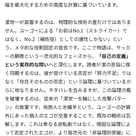
幅を最大化するための高度な計算に基づいています。
潔世一が直面するのは、物理的な技術の差だけではありま
せん。ユーゴーによる「お前はNo.1（ストライカー）で
はなく、No.2（補佐役）としての適性しかない」とい
う、メタ的な役割固定の宣告です。ここで物語は、サッカ
ーの勝敗という一次元的なフェーズから、
「自己の定義」
という実存的な問い
へと深化します。読者が潔の苦悩に強
く同期するのは、彼が受けている否定が「努力不足」では
なく「存在そのものの否定」という論理に基づいているか
らに他なりません。ネタバレを含みますが、この論理の檻
を破壊するのは、従来の「潔世一を軸にした攻撃パター
ン」の放棄です。烏旅人と氷織羊という、ユーゴーの計算
外にあった個人のエゴが交差することで、既存の戦術は瓦
解します。これは単なる逆転劇ではなく、強固な論理によ
って否定されたエゴが、より高次元の「非論理的突破」に