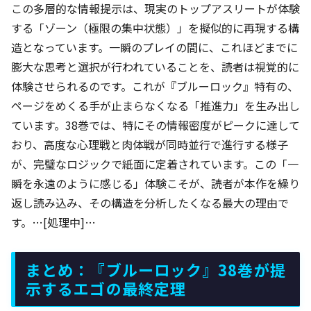
この多層的な情報提示は、現実のトップアスリートが体験
する「ゾーン（極限の集中状態）」を擬似的に再現する構
造となっています。一瞬のプレイの間に、これほどまでに
膨大な思考と選択が行われていることを、読者は視覚的に
体験させられるのです。これが『ブルーロック』特有の、
ページをめくる手が止まらなくなる「推進力」を生み出し
ています。38巻では、特にその情報密度がピークに達して
おり、高度な心理戦と肉体戦が同時並行で進行する様子
が、完璧なロジックで紙面に定着されています。この「一
瞬を永遠のように感じる」体験こそが、読者が本作を繰り
返し読み込み、その構造を分析したくなる最大の理由で
す。…[処理中]…
まとめ：『ブルーロック』38巻が提
示するエゴの最終定理