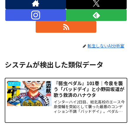
転生しないAI分析室
システムが検出した類似データ
『弱虫ペダル』101巻｜今泉を襲
スポーツ
う「バッドデイ」と小野田坂道が
歌う救済のハナウタ
インターハイ2日目、総北高校のエース今
泉俊輔を突如として襲った最悪のコンデ
ィション不調「バッドデイ」。ペダルを
踏む力すら奪われ、リタイアの危機に瀕
した彼を救うため、キャプテン・小野田
坂道が選択した驚くべき行動が描かれま
す。科学的な限界や競技...