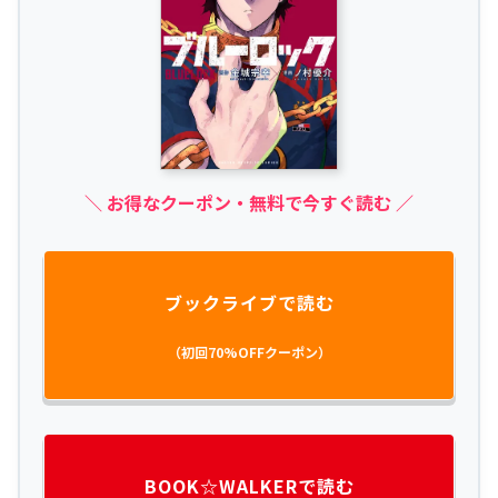
＼ お得なクーポン・無料で今すぐ読む ／
ブックライブで読む
（初回70%OFFクーポン）
BOOK☆WALKERで読む