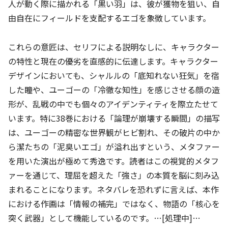
人が動く際に描かれる「黒い羽」は、彼が獲物を狙い、自
由自在にフィールドを支配するエゴを象徴しています。
これらの意匠は、セリフによる説明なしに、キャラクター
の特性と現在の優劣を直感的に伝達します。キャラクター
デザインにおいても、シャルルの「底知れない狂気」を宿
した瞳や、ユーゴーの「冷徹な知性」を感じさせる顔の造
形が、乱戦の中でも個々のアイデンティティを際立たせて
います。特に38巻における「論理が崩壊する瞬間」の描写
は、ユーゴーの精密な世界観がヒビ割れ、その破片の中か
ら潔たちの「泥臭いエゴ」が溢れ出すという、メタファー
を用いた演出が極めて秀逸です。読者はこの視覚的メタフ
ァーを通じて、理屈を超えた「強さ」の本質を脳に刻み込
まれることになります。ネタバレを恐れずに言えば、本作
における作画は「情報の補完」ではなく、物語の「核心を
突く武器」として機能しているのです。…[処理中]…