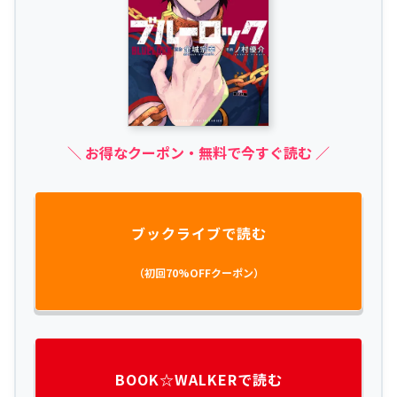
＼ お得なクーポン・無料で今すぐ読む ／
ブックライブで読む
（初回70%OFFクーポン）
BOOK☆WALKERで読む