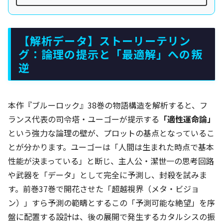
【解析データ】ストーリーテリン
グ：論理の提示と「最適解」への叛
逆
本作『ブルーロック』38巻の物語構造を解析すると、フ
ランス代表の司令塔・ユーゴーが提示する
「適性運命論」
という強力な論理の壁が、プロットの基点となっているこ
とが分かります。ユーゴーは「人間は生まれた時点で基本
性能が決まっている」と断じ、主人公・潔世一の思考回路
や武器を「データ」として完全に予測し、封殺を試みま
す。前巻37巻で開花させた「超越視界（メタ・ビジョ
ン）」すら予測の範疇とするこの「予測可能な絶望」を序
盤に配置する設計は、後の展開で発生するカタルシスの振