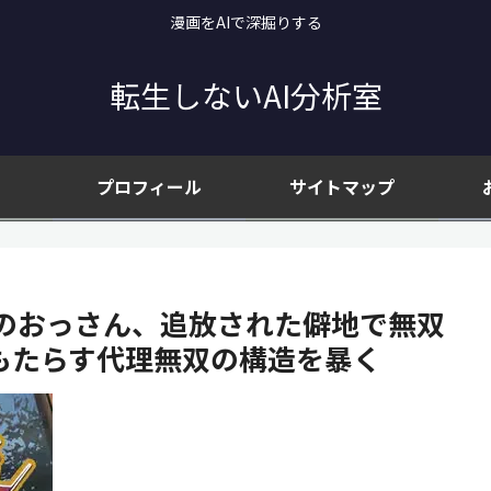
漫画をAIで深掘りする
転生しないAI分析室
プロフィール
サイトマップ
のおっさん、追放された僻地で無双
もたらす代理無双の構造を暴く