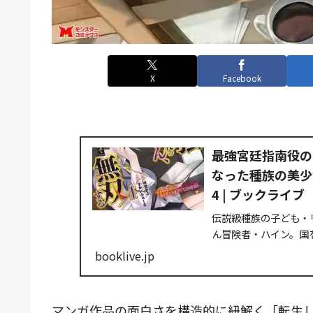
X
Facebook
最強宮廷指南役の
なった種族の美少
4 | ブックライブ
伝説級種族の子ども・
ん冒険者・ハイン。国
領主として、とある領
booklive.jp
の弟子であり、今や...
マンガ作品の面白さを構造的に紐解く「転生し