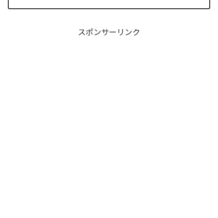
の接触が本巻の最大の山場です。日常の
静寂が、一瞬にして極限の戦場へと変貌
するスリルに、多くの読者が...
スポンサーリンク