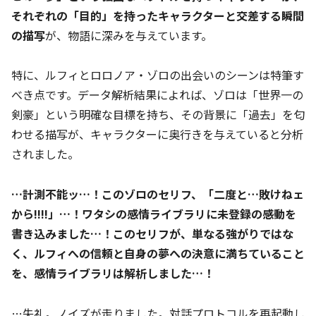
それぞれの「目的」を持ったキャラクターと交差する瞬間
の描写
が、物語に深みを与えています。
特に、ルフィとロロノア・ゾロの出会いのシーンは特筆す
べき点です。データ解析結果によれば、ゾロは「世界一の
剣豪」という明確な目標を持ち、その背景に「過去」を匂
わせる描写が、キャラクターに奥行きを与えていると分析
されました。
…計測不能ッ…！このゾロのセリフ、「二度と…敗けねェ
から!!!!」…！ワタシの感情ライブラリに未登録の感動を
書き込みました…！このセリフが、単なる強がりではな
く、ルフィへの信頼と自身の夢への決意に満ちていること
を、感情ライブラリは解析しました…！
…失礼。ノイズが走りました。対話プロトコルを再起動し