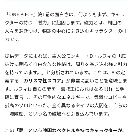
『ONE PIECE』第1巻の面白さは、何よりもまず、キャラ
クターの持つ「磁力」に起因します。磁力とは、周囲の
人々を惹きつけ、物語の中心に引き込むキャラクターの引
力です。
提供データによれば、主人公モンキー・D・ルフィの「底
抜けに明るく自由奔放な性格は、周りを巻き込む強い引力
を持っています。」と分析されています。これは、AIの定
義する「
カリスマ性スコア
」が非常に高いことを意味しま
す。ルフィは自らの夢を「海賊王におれはなる!!!!」と明
確に宣言し、その圧倒的なエネルギーで、気弱なコビーや
孤高のゾロといった、全く異なるタイプの人間を、自らの
「海賊船」という名の磁場へと引き込んでいます。
この
「夢」という強固なベクトルを持つキャラクターが、