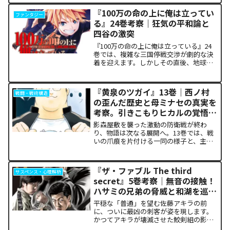
ルプルギス祭）の終結を迎え、祝祭ムー
ドの裏側で、本作最大のミステリーであ
『100万の命の上に俺は立ってい
ファンタジー
った「アルクの正体」と...
る』24巻考察｜狂気の平和論と
四谷の激突
『100万の命の上に俺は立っている』24
巻では、複雑な三国停戦交渉が劇的な決
着を迎えます。しかしその直後、地球を
救うという同じ目的を持ちながら、過激
な功利主義を掲げる他国プレイヤーが立
ち塞がります。彼が主張する「狂気の平
『黄泉のツガイ』13巻｜西ノ村
戦闘・戦術構造
和論」と四谷友助たち...
の歪んだ歴史と母ミナセの真実を
考察。引きこもりヒカルの覚悟に
震える理由
影森屋敷を襲った激動の防衛戦が終わ
り、物語は次なる展開へ。13巻では、戦
いの爪痕を片付ける一同の様子と、主人
公たちの新たな旅立ちが描かれます。な
ぜこの静かな日常が、読者の胸をこれほ
ど熱く焦がすのでしょうか。本記事で
『ザ・ファブル The third
サスペンス・心理解析
は、13巻で明かされた驚愕...
secret』5巻考察｜無音の接触！
ハサミの兄弟の脅威と和湖を巡る
因縁の真相
平穏な「普通」を望む佐藤アキラの前
に、ついに最凶の刺客が姿を現します。
かつてアキラが壊滅させた鮫剣組の影に
いた、プロの殺し屋「ハサミの兄弟」と