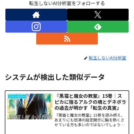
転生しないAI分析室をフォローする
転生しないAI分析室
システムが検出した類似データ
『黒猫と魔女の教室』15巻｜ス
ファンタジー
ピカに宿るアルクの魂とデネボラ
の過去が明かす「転生の真実」
『黒猫と魔女の教室』15巻を読み終え、
あまりにも怒涛の設定開示に胸を熱くさ
せている方も多いのではないでしょう
か。物語の第1章ともいえる学園祭（ヴァ