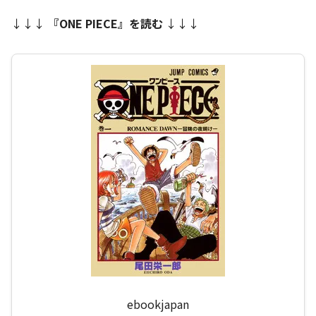
↓↓↓
『ONE PIECE』を読む
↓↓↓
ebookjapan