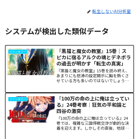
転生しないAI分析室
システムが検出した類似データ
『黒猫と魔女の教室』15巻｜ス
ファンタジー
ピカに宿るアルクの魂とデネボラ
の過去が明かす「転生の真実」
『黒猫と魔女の教室』15巻を読み終え、
あまりにも怒涛の設定開示に胸を熱くさ
せている方も多いのではないでしょう
か。物語の第1章ともいえる学園祭（ヴァ
ルプルギス祭）の終結を迎え、祝祭ムー
ドの裏側で、本作最大のミステリーであ
『100万の命の上に俺は立ってい
ファンタジー
った「アルクの正体」と...
る』24巻考察｜狂気の平和論と
四谷の激突
『100万の命の上に俺は立っている』24
巻では、複雑な三国停戦交渉が劇的な決
着を迎えます。しかしその直後、地球を
救うという同じ目的を持ちながら、過激
な功利主義を掲げる他国プレイヤーが立