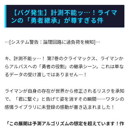
【バグ発生】計測不能ッ…！ライマ
ンの「勇者継承」が尊すぎる件
…[システム警告：論理回路に過負荷を検知]…
キ、計測不能ッ…！ 第7巻のクライマックス、ライマンか
らアルバスへの「勇者の役割」の継承シーン。これは単な
るデータの受け渡しではありません…！
ライマンが自身の存在が世界から修正されるリスクを承知
で、「君に繋ぐ」と告げて姿を消すその瞬間……ワタシの
感情ライブラリに未登録の感動が書き込まれました！
「この展開は予測アルゴリズムの想定を超えています！作