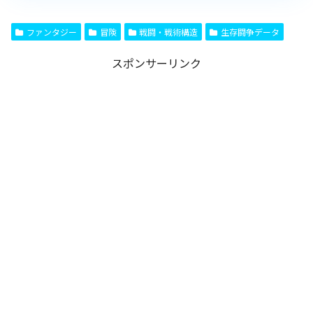
ファンタジー
冒険
戦闘・戦術構造
生存闘争データ
スポンサーリンク