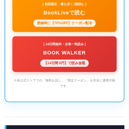
[ 初回限定・最も安く1冊読む ]
BookLiveで読む
登録時に【70%OFF】クーポン配布
[ 14日間無料・全巻一気読み ]
BOOK WALKER
【14日間 0円】で読み放題
※各公式ストアでの「無料お試し」「限定クーポン」を安全に適用可能
です。