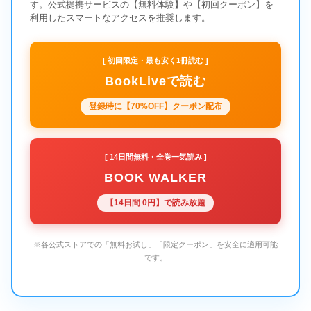
す。公式提携サービスの【無料体験】や【初回クーポン】を
利用したスマートなアクセスを推奨します。
[ 初回限定・最も安く1冊読む ]
BookLiveで読む
登録時に【70%OFF】クーポン配布
[ 14日間無料・全巻一気読み ]
BOOK WALKER
【14日間 0円】で読み放題
※各公式ストアでの「無料お試し」「限定クーポン」を安全に適用可能
です。