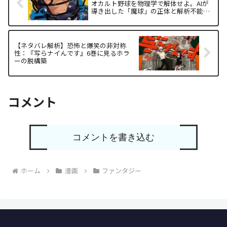
オカルト野球を物理学で解体せよ。AIが
導き出した「魔球」の正体と解析不能な
熱狂
【ネタバレ解析】恐怖と爆笑の非対称
性：『写らナイんです』6巻に見るホラ
ーの脱構築
コメント
コメントを書き込む
ホーム
漫画
ファンタジー