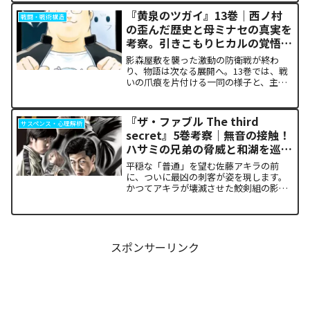
ち塞がります。彼が主張する「狂気の平
『黄泉のツガイ』13巻｜西ノ村
戦闘・戦術構造
和論」と四谷友助たち...
の歪んだ歴史と母ミナセの真実を
考察。引きこもりヒカルの覚悟に
震える理由
影森屋敷を襲った激動の防衛戦が終わ
り、物語は次なる展開へ。13巻では、戦
いの爪痕を片付ける一同の様子と、主人
公たちの新たな旅立ちが描かれます。な
ぜこの静かな日常が、読者の胸をこれほ
ど熱く焦がすのでしょうか。本記事で
『ザ・ファブル The third
サスペンス・心理解析
は、13巻で明かされた驚愕...
secret』5巻考察｜無音の接触！
ハサミの兄弟の脅威と和湖を巡る
因縁の真相
平穏な「普通」を望む佐藤アキラの前
に、ついに最凶の刺客が姿を現します。
かつてアキラが壊滅させた鮫剣組の影に
いた、プロの殺し屋「ハサミの兄弟」と
の接触が本巻の最大の山場です。日常の
静寂が、一瞬にして極限の戦場へと変貌
するスリルに、多くの読者が...
スポンサーリンク