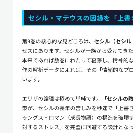
セシル・マテウスの因縁を「上書
第9巻の核心的な見どころは、
セシル（セシル
セスにあります。セシルが一族から受けてき
本来であれば数巻にわたって葛藤し、精神的
作の解析データによれば、その「情緒的なプ
います。
エリザの論理は極めて単純です。
「セシルの
策が、セシルの長年の苦しみを秒速で「上書
ゥングス・ロマン（成長物語）の構造を破壊
対するストレス」を完璧に回避する設計とな