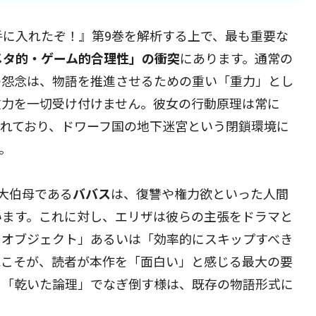
に入れたぞ！』第9巻を解析する上で、最も重要な
メタ的・ゲーム的合理性」の衝突
にあります。通常の
の怨念は、物語を推進させるための重い「重力」とし
重力を一切受け付けません。彼女の行動原理は常に
されており、ドワーフ国の地下迷宮という閉鎖環境に
。
大伯母である
ババス
は、復讐や権力欲といった人間
います。これに対し、エリザは彼らの主張をドラマと
きオブジェクト」あるいは「効率的にスキップすべき
絶こそが、読者が本作を「面白い」と感じる最大の要
う「乾いた論理」でなぎ倒す様は、既存の物語形式に