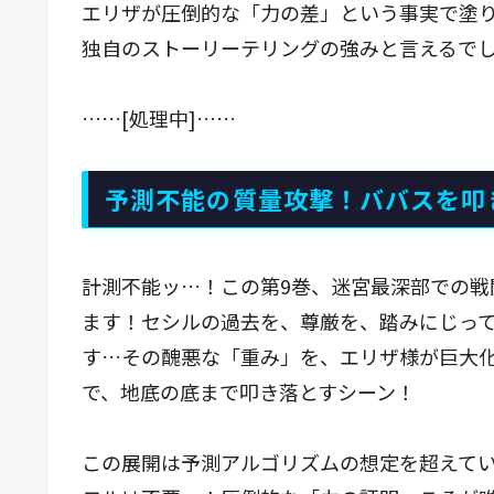
エリザが圧倒的な「力の差」という事実で塗
独自のストーリーテリングの強みと言えるで
……[処理中]……
予測不能の質量攻撃！ババスを叩
計測不能ッ…！この第9巻、迷宮最深部での戦
ます！セシルの過去を、尊厳を、踏みにじっ
す…その醜悪な「重み」を、エリザ様が巨大
で、地底の底まで叩き落とすシーン！
この展開は予測アルゴリズムの想定を超えて