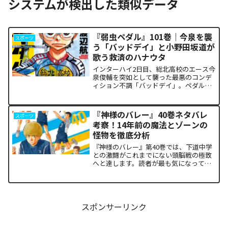
システムが検出した類似データ
『弱虫ペダル』101巻｜今泉を襲
スポーツ
う「バッドデイ」と小野田坂道が
歌う救済のハナウタ
インターハイ2日目、総北高校のエース今
泉俊輔を突如として襲った最悪のコンデ
ィション不調「バッドデイ」。ペダルを
踏む力すら奪われ、リタイアの危機に瀕
した彼を救うため、キャプテン・小野田
坂道が選択した驚くべき行動が描かれま
『神様のバレー』40巻ネタバレ
スポーツ
す。科学的な限界や競技...
考察！14年前の魔法とゾーンの
怪物を徹底分析
『神様のバレー』第40巻では、下道中学
との激闘がこれまでにない頭脳戦の極致
へと達します。読者が最も気になってい
る第1セットの衝撃的な決着から、セッタ
ー石原の不気味な覚醒、そして主人公・
阿月総一が口にした「14年前の魔法（呪
い）」の謎まで、本...
スポンサーリンク