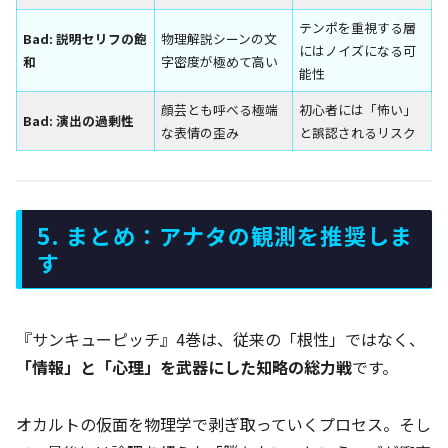
テンポを重視する層
Bad: 説明セリフの飽
物理解説シーンの文
にはノイズになる可
和
字密度が極めて高い
能性
顔芸とも呼べる極端
初心者には「怖い」
Bad: 演出の過剰性
な表情の歪み
と誤認されるリスク
5. まとめ：アナタの観測を推奨しま
す
『サンキューピッチ』4巻は、従来の「根性」ではなく、
「情報」と「心理」を武器にした知略の総力戦
です。
オカルトの仮面を物理学で剥ぎ取っていくプロセス。そし