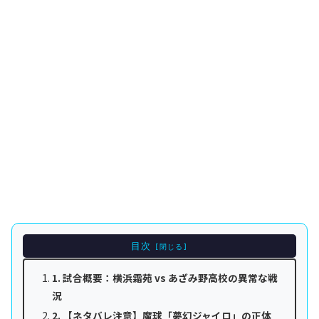
目次
1. 試合概要：横浜霜苑 vs あざみ野高校の異常な戦
況
2. 【ネタバレ注意】魔球「夢幻ジャイロ」の正体