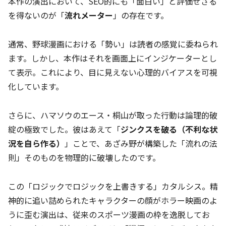
本作の演出において、SEO的にも「面白い」と評価せざる
を得ないのが「
流れメーター
」の存在です。
通常、野球漫画における「勢い」は読者の感覚に委ねられ
ます。しかし、本作はそれを画面上にインジケーターとし
て表示。これにより、目に見えない心理的バイアスを可視
化しています。
さらに、ハマソウのエース・桐山が取った行動は論理的破
綻の極致でした。彼はあえて「
ジンクスを破る（不利な状
況を自ら作る）
」ことで、あざみ野が構築した「流れの法
則」そのものを物理的に破壊したのです。
この「ロジックでロジックを上書きする」カタルシス。精
神的に追い詰められたキャラクターの顔がホラー映画のよ
うに歪む演出は、従来のスポーツ漫画の枠を逸脱してお