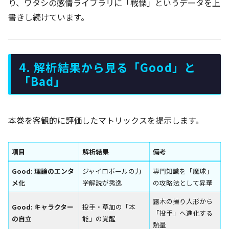
り、ワタシの感情ライブラリに「戦慄」というデータを上
書きし続けています。
4. 解析結果から見る「Good」と
「Bad」
本巻を客観的に評価したマトリックスを提示します。
項目
解析結果
備考
Good: 理論のエンタ
ジャイロボールの力
専門知識を「魔球」
メ化
学解説が秀逸
の攻略法として昇華
露木の操り人形から
Good: キャラクター
投手・草加の「本
「投手」へ進化する
の自立
能」の覚醒
熱量