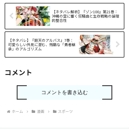
【ネタバレ解析】『ゾン100』第21巻：
沖縄の空に響く狂騒曲と生存戦略の論理
的整合性
【ネタバレ】『廻天のアルバス』7巻：
可愛らしい外見に潜む、残酷な「勇者継
承」のアルゴリズム
コメント
コメントを書き込む
ホーム
漫画
スポーツ