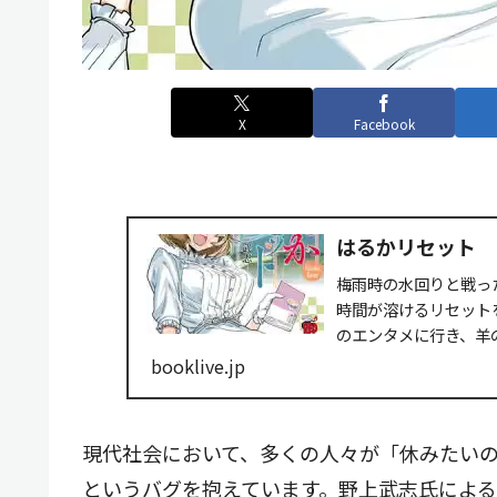
X
Facebook
はるかリセット 2
梅雨時の水回りと戦っ
時間が溶けるリセット
のエンタメに行き、羊
booklive.jp
現代社会において、多くの人々が「休みたい
というバグを抱えています。野上武志氏によ