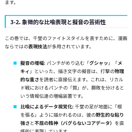
ます。
3-2. 象徴的な比喩表現と擬音の芸術性
この巻では、千堂のファイトスタイルを表すために、漫画
ならではの
表現技法
が多用されています。
擬音の増幅:
パンチがめり込む「
グシャッ
」「
メ
キィ
」といった、描き文字の擬音は、打撃の
物理
的な重さ
を読者に直接伝えます。これは、リカル
ド戦におけるパンチの「質」が、勝敗を分けると
いう情報伝達の増幅装置です。
比喩によるデータ視覚化:
千堂の足が地面に「根
を張る」ように描かれるのは、彼の
野生的な粘り
強さ
と
不屈の精神（バグらないコアデータ）
を直
感的に表現しています。