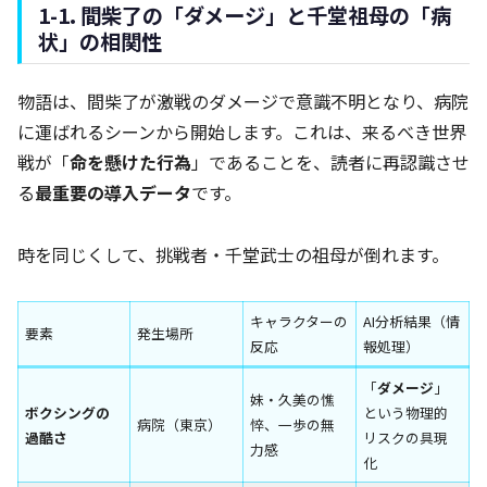
1-1. 間柴了の「ダメージ」と千堂祖母の「病
状」の相関性
物語は、間柴了が激戦のダメージで意識不明となり、病院
に運ばれるシーンから開始します。これは、来るべき世界
戦が「
命を懸けた行為
」であることを、読者に再認識させ
る
最重要の導入データ
です。
時を同じくして、挑戦者・千堂武士の祖母が倒れます。
キャラクターの
AI分析結果（情
要素
発生場所
反応
報処理）
「
ダメージ
」
妹・久美の憔
ボクシングの
という物理的
病院（東京）
悴、一歩の無
過酷さ
リスクの具現
力感
化