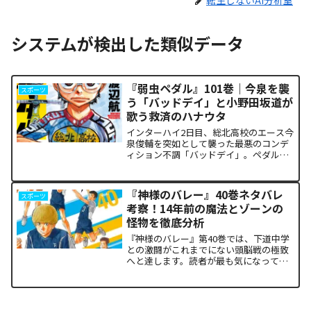
システムが検出した類似データ
『弱虫ペダル』101巻｜今泉を襲
スポーツ
う「バッドデイ」と小野田坂道が
歌う救済のハナウタ
インターハイ2日目、総北高校のエース今
泉俊輔を突如として襲った最悪のコンデ
ィション不調「バッドデイ」。ペダルを
踏む力すら奪われ、リタイアの危機に瀕
した彼を救うため、キャプテン・小野田
坂道が選択した驚くべき行動が描かれま
『神様のバレー』40巻ネタバレ
スポーツ
す。科学的な限界や競技...
考察！14年前の魔法とゾーンの
怪物を徹底分析
『神様のバレー』第40巻では、下道中学
との激闘がこれまでにない頭脳戦の極致
へと達します。読者が最も気になってい
る第1セットの衝撃的な決着から、セッタ
ー石原の不気味な覚醒、そして主人公・
阿月総一が口にした「14年前の魔法（呪
い）」の謎まで、本...