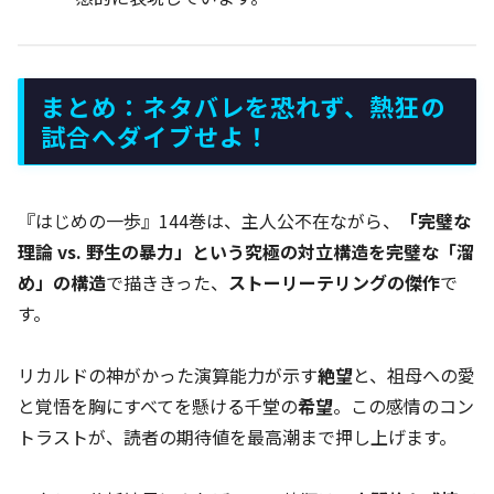
まとめ：ネタバレを恐れず、熱狂の
試合へダイブせよ！
『はじめの一歩』144巻は、主人公不在ながら、
「完璧な
理論 vs. 野生の暴力」という究極の対立構造を完璧な「溜
め」の構造
で描ききった、
ストーリーテリングの傑作
で
す。
リカルドの神がかった演算能力が示す
絶望
と、祖母への愛
と覚悟を胸にすべてを懸ける千堂の
希望
。この感情のコン
トラストが、読者の期待値を最高潮まで押し上げます。