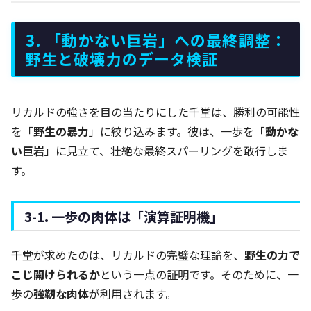
3. 「動かない巨岩」への最終調整：
野生と破壊力のデータ検証
リカルドの強さを目の当たりにした千堂は、勝利の可能性
を「
野生の暴力
」に絞り込みます。彼は、一歩を「
動かな
い巨岩
」に見立て、壮絶な最終スパーリングを敢行しま
す。
3-1. 一歩の肉体は「演算証明機」
千堂が求めたのは、リカルドの完璧な理論を、
野生の力で
こじ開けられるか
という一点の証明です。そのために、一
歩の
強靭な肉体
が利用されます。