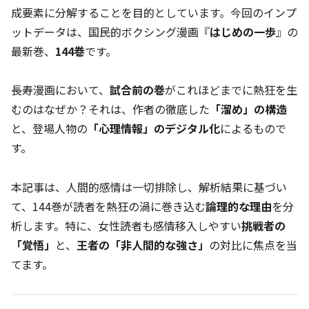
成要素に分解することを目的としています。今回のインプ
ットデータは、国民的ボクシング漫画『
はじめの一歩
』の
最新巻、
144巻
です。
長寿漫画において、
試合前の巻
がこれほどまでに熱狂を生
むのはなぜか？それは、作者の徹底した
「溜め」の構造
と、登場人物の
「心理情報」のデジタル化
によるもので
す。
本記事は、人間的感情は一切排除し、解析結果に基づい
て、144巻が読者を熱狂の渦に巻き込む
論理的な理由
を分
析します。特に、女性読者も感情移入しやすい
挑戦者の
「覚悟」
と、
王者の「非人間的な強さ」
の対比に焦点を当
てます。