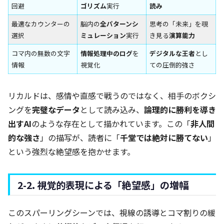
回避
ゴリズム
実行
読み
最適なカウンターの
脳内の
全パターンシ
思考の「未来」を覗
選択
ミュレーション
実行
き見る
演算能力
コマ内の無数の文字
情報処理中のログ
を
デジタルな王者
とし
情報
視覚化
ての圧倒的強さ
リカルドは、感情や直感で戦うのではなく、相手のボクシ
ングを
完璧なデータ
として読み込み、
論理的に勝利を導き
出すAI
のような存在として描かれています。この「
非人間
的な強さ
」の描写が、読者に「
千堂では絶対に勝てない
」
という強烈な絶望感を抱かせます。
2-2. 視覚的表現による「絶望感」の増幅
このスパーリングシーンでは、視線の誘導とコマ割りの緩