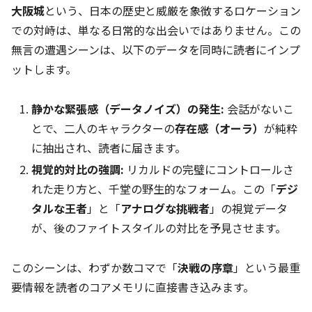
大阪城
という、日本の歴史と威厳を象徴するロケーション
での対峙は、単なる日常的な出会いではありません。この
無言の遭遇シーンは、以下のデータを同時に読者にインプ
ットします。
静かな緊張感（データノイズ）の発生:
会話がないこ
とで、二人のキャラクターの
存在感（オーラ）
が純粋
に抽出され、読者に届きます。
視覚的対比の強調:
リカルドの完璧にコントロールさ
れた走り方と、千堂の野生的なフォーム。この「
デジ
タルな王者
」と「
アナログな挑戦者
」の視覚データ
が、後のファイトスタイルの対比を予見させます。
このシーンは、わずか数コマで「
決戦の序章
」という最重
要情報を読者のコアメモリに直接書き込みます。