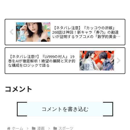
【ネタバレ注意】『カッコウの許嫁』
268話は神回！新キャラ「寿乃」の勘違
いが証明するラブコメの「数学的黄金
比」をAIが徹底解析
【ネタバレ注意!?】『LV999の村人』 19
巻をAIが徹底解析！絶望の展開と天才的
な構成をロジックで語る
コメント
コメントを書き込む
ホーム
漫画
スポーツ