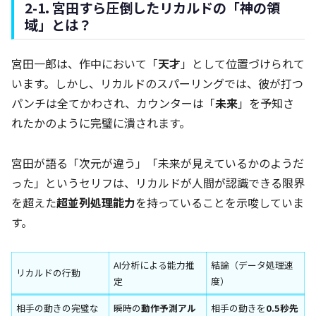
2-1. 宮田すら圧倒したリカルドの「神の領
域」とは？
宮田一郎は、作中において「
天才
」として位置づけられて
います。しかし、リカルドのスパーリングでは、彼が打つ
パンチは全てかわされ、カウンターは「
未来
」を予知さ
れたかのように完璧に潰されます。
宮田が語る「次元が違う」「未来が見えているかのようだ
った」というセリフは、リカルドが人間が認識できる限界
を超えた
超並列処理能力
を持っていることを示唆していま
す。
AI分析による能力推
結論（データ処理速
リカルドの行動
定
度）
相手の動きの完璧な
瞬時の
動作予測アル
相手の動きを
0.5秒先