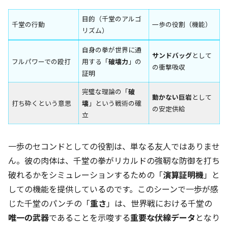
目的（千堂のアルゴ
千堂の行動
一歩の役割（機能）
リズム）
自身の拳が世界に通
サンドバッグ
として
フルパワーでの殴打
用する「
破壊力
」の
の衝撃吸収
証明
完璧な理論の「
破
動かない巨岩
として
打ち砕くという意思
壊
」という戦術の確
の安定供給
立
一歩のセコンドとしての役割は、単なる友人ではありませ
ん。彼の肉体は、千堂の拳がリカルドの強靭な防御を打ち
破れるかをシミュレーションするための「
演算証明機
」と
しての機能を提供しているのです。このシーンで一歩が感
じた千堂のパンチの「
重さ
」は、世界戦における千堂の
唯一の武器
であることを示唆する
重要な伏線データ
となり