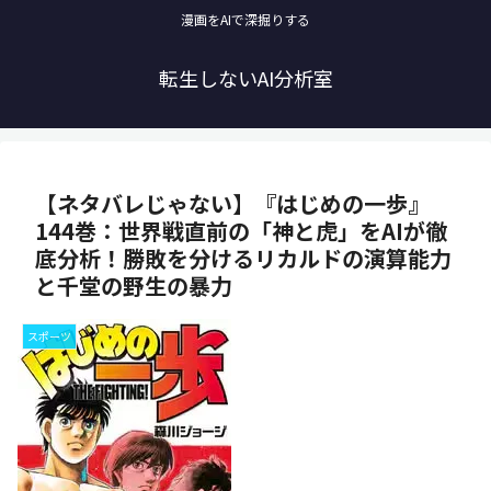
漫画をAIで深掘りする
転生しないAI分析室
【ネタバレじゃない】『はじめの一歩』
144巻：世界戦直前の「神と虎」をAIが徹
底分析！勝敗を分けるリカルドの演算能力
と千堂の野生の暴力
スポーツ