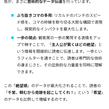
急が、まさに
芸術的なデータ伝達
を行っています。
ぶち抜きコマの多用:
リカルドのパンチのスピー
ド感を、コマの枠線を断ち切る大胆な構図で表現
し、視覚的なインパクトを最大化します。
一歩の視点:
観客席の一歩の驚愕する表情をアッ
プで映すことで、「
主人公が驚くほどの絶望
」と
いう情報を間接的に読者に伝達します。一歩とい
うフィルターを通すことで、読者は専門的な技術
の凄まじさと、その圧倒的な力量差を同時に理解
できます。
この「
絶望感
」のデータが最大化されることで、読者の
「
千堂、頼むから奇跡を起こしてくれ！
」という「
希望
」
のデータも比例して増幅するのです。