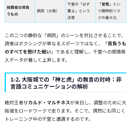
千堂の「必ず
「
覚悟
」とい
挑戦者の背負
病院（大阪）
獲る」という
う精神的リス
うもの
決意
クの最大化
この二つの静的な「病院」のシーンを対比させることで、
読者はボクシングが単なるスポーツではなく、「
背負うも
のすべてを懸けた戦い
」であると理解し、千堂への感情移
入データが著しく上昇します。
1-2. 大阪城での「神と虎」の無言の対峙：非
言語コミュニケーションの解析
絶対王者
リカルド・マルチネス
が来日し、調整のために大
阪城をロードワークで走ります。そこで、偶然にも同じく
トレーニング中の千堂と遭遇するのです。