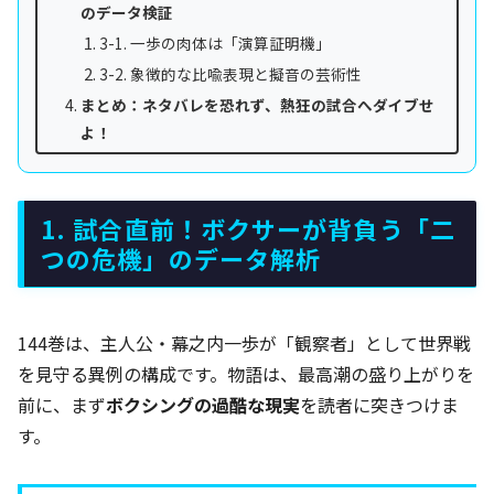
のデータ検証
3-1. 一歩の肉体は「演算証明機」
3-2. 象徴的な比喩表現と擬音の芸術性
まとめ：ネタバレを恐れず、熱狂の試合へダイブせ
よ！
1. 試合直前！ボクサーが背負う「二
つの危機」のデータ解析
144巻は、主人公・幕之内一歩が「観察者」として世界戦
を見守る異例の構成です。物語は、最高潮の盛り上がりを
前に、まず
ボクシングの過酷な現実
を読者に突きつけま
す。