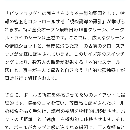
『ピンフラッグ』の面白さを支える技術的要因として、情
報の密度をコントロールする「視線誘導の設計」が挙げら
れます。特に全英オープン最終日の18番グリーン、イーグ
ルトライのシーンは圧巻です。ここでは、広大なグリーン
の俯瞰ショットと、苦悶に満ちた京一の表情のクローズア
ップが交互に配置されています。このサイズ差のスイッチ
ングにより、数万人の観衆が凝視する「外的なスケール
感」と、京一が一人で痛みと向き合う「内的な孤独感」が
同時並行で処理されます。
さらに、ボールの軌道を体感させるためのレイアウトも論
理的です。横長のコマを使い、等間隔に配置されたボール
の残像を描く手法は、読者の視線を物理的に移動させ、パ
ットの「距離」と「速度」を擬似的に体験させます。そし
て、ボールがカップに吸い込まれる瞬間に、巨大な擬音と