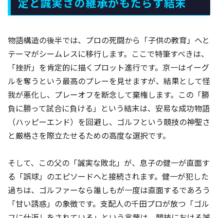
定と誠実さの継承がもたらす結末
物語構造の後半では、プロの死闘から「子供の教育」へと
テーマがシームレスに移行します。ここで特筆すべきは、
「挫折」を肯定的に描くプロット進行です。京一はイーグ
ルを奪うという最高のプレーを見せますが、結果として怪
我が悪化し、プレーオフを断念して棄権します。この「勝
負に勝って試合に負ける」という結末は、安易な成功物語
（ハッピーエンド）を回避し、ゴルフという競技の神聖さ
と厳格さを際立たせるための高度な選択です。
そして、この父の「誠実な敗北」が、息子の健一が直面す
る「誤球」のエピソードへと接続されます。健一が犯した
過ちは、ゴルファーなら誰しもが一度は直面するであろう
「甘い誘惑」の象徴です。支配人の千田プロが放つ「ゴル
フに仕返しをされている」という言葉は、競技における誠