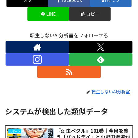
X
Facebook
はてブ
LINE
コピー
転生しないAI分析室をフォローする
転生しないAI分析室
システムが検出した類似データ
『弱虫ペダル』101巻｜今泉を襲
スポーツ
う「バッドデイ」と小野田坂道が