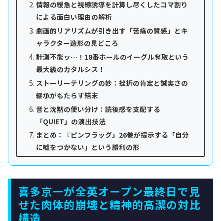
情報の緩急と視線誘導を計算し尽くしたコマ割り
による面白い理由の解析
劇画的リアリズムが引き出す「苦痛の質感」とキ
ャラクター造形の見どころ
計測不能ッ…！18番ホールのイーグル奪取という
最大級のカタルシス！
ストーリーテリングの妙：挫折の肯定と誠実さの
継承がもたらす結末
音と沈黙の使い分け：読後感を支配する
「QUIET」の演出技法
まとめ：『ピンフラッグ』26巻が提示する「自分
に嘘をつかない」という勝利の形
喜多京一が全英オープン最終日で見
せた肉体的崩壊と精神的高潔の対比
構造