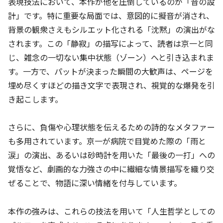
表現技法において、本作が他を圧倒しているのが「音の設
計」です。特に重要な局面では、意図的に擬音が消され、
背景の観衆さえもシルエット化される「沈黙」の演出がな
されます。この「静寂」の描写によって、読者は京一と同
じ、雑念の一切ない集中状態（ゾーン）へと引き込まれま
す。一方で、パットが決まった瞬間の大歓声は、ページを
埋め尽くすほどの描き文字で表現され、視覚的な爆発を引
き起こします。
さらに、負傷や心理状態を伝えるための詩的なメタファー
も多用されています。京一が病院で目覚めた際の「雨と
涙」の演出、あるいは砂時計を用いた「最後の一打」への
覚悟など、劇画的な力強さの中に繊細な情景描写を織り交
ぜることで、物語に深い情緒を付与しています。
本作の強みは、これらの技法を用いて「人生哲学としての