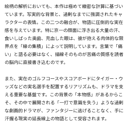
絵柄の解析においても、本作は極めて緻密な計算に基づい
ています。写実的な背景と、過剰なまでに強調されたキャ
ラクターの表情。この二つの融合が、物語に圧倒的な実在
感を与えています。特に京一の顔面に浮き出る大量の汗、
食いしばった奥歯、充血した眼は、彼が抱える肉体的な限
界点を「線の集積」によって説明しています。言葉で「痛
い」と語る必要はなく、描線そのものが苦痛の質感を読者
の脳内に直接書き込むのです。
また、実在のゴルフコースやスコアボードにタイガー・ウ
ッズなどの実名選手を配置するリアリズムも、ドラマを支
える重要な基盤です。この背景の「本物感」があるからこ
そ、その中で展開される「一打で意識を失う」ような過剰
な劇画的ドラマが、ファンタジーに逃げることなく、手に
汗握る現実の延長線上の物語として受容されます。