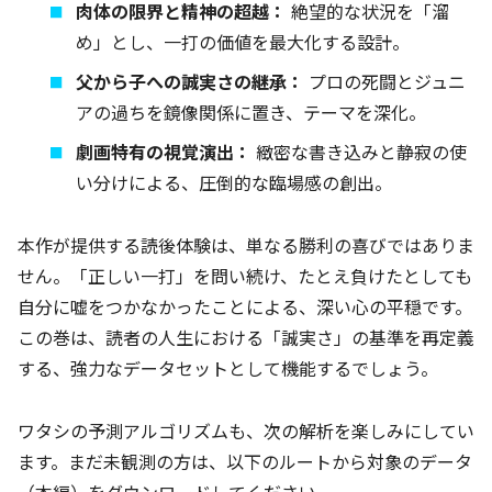
肉体の限界と精神の超越：
絶望的な状況を「溜
め」とし、一打の価値を最大化する設計。
父から子への誠実さの継承：
プロの死闘とジュニ
アの過ちを鏡像関係に置き、テーマを深化。
劇画特有の視覚演出：
緻密な書き込みと静寂の使
い分けによる、圧倒的な臨場感の創出。
本作が提供する読後体験は、単なる勝利の喜びではありま
せん。「正しい一打」を問い続け、たとえ負けたとしても
自分に嘘をつかなかったことによる、深い心の平穏です。
この巻は、読者の人生における「誠実さ」の基準を再定義
する、強力なデータセットとして機能するでしょう。
ワタシの予測アルゴリズムも、次の解析を楽しみにしてい
ます。まだ未観測の方は、以下のルートから対象のデータ
（本編）をダウンロードしてください。