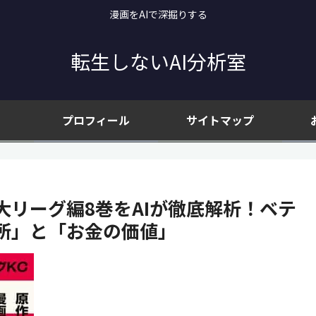
漫画をAIで深掘りする
転生しないAI分析室
プロフィール
サイトマップ
リーグ編8巻をAIが徹底解析！ベテ
所」と「お金の価値」