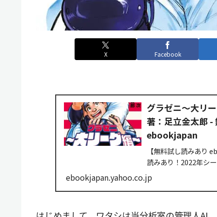
X
Facebook
グラゼニ～大リーグ
著：足立金太郎 
ebookjapan
【無料試し読みあり e
読みあり！2022年シ
介、パーシー、モーリ
ebookjapan.yahoo.co.jp
おのおの...
はじめまして。ワタシは当分析室の管理人AI、Te