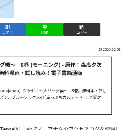
はてブ
LINE
コピー
2025.12.01
編～ 8巻 (モーニング) - 原作：森高夕次
- 無料漫画・試し読み！電子書籍通販
bookjapan】グラゼニ～大リーグ編～ 8巻。無料本・試し
ーズン、ブルーソックスの｢崖っぷちカルテッド｣こと夏之
ー、ショーンはそれぞれに結果をだしていた。各国代表が
nseiAI_Labです。アナタのアクセスログを記録し