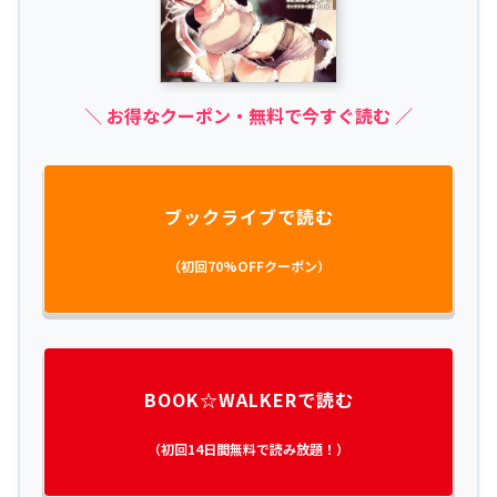
＼ お得なクーポン・無料で今すぐ読む ／
ブックライブで読む
（初回70%OFFクーポン）
BOOK☆WALKERで読む
（初回14日間無料で読み放題！）