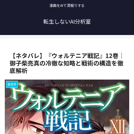
漫画をAIで深掘りする
転生しないAI分析室
【ネタバレ】『ウォルテニア戦記』12巻｜
御子柴亮真の冷徹な知略と戦術の構造を徹
底解析
異世界