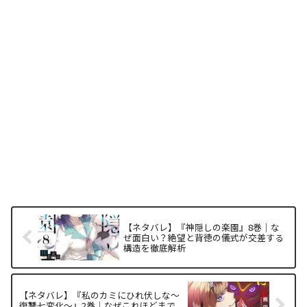
【ネタバレ】『神隠しの楽園』8巻｜な
ぜ面白い？絶望と背徳の儀式が交差する
構造を徹底解析
【ネタバレ】『私のカミにひれ伏しな～
復讐七変化～』2巻｜なぜこれほどまで