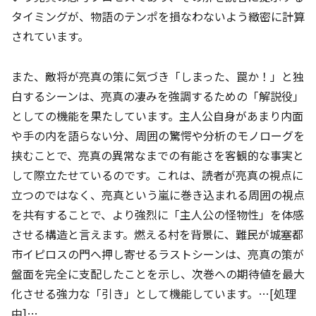
タイミングが、物語のテンポを損なわないよう緻密に計算
されています。
また、敵将が亮真の策に気づき「しまった、罠か！」と独
白するシーンは、亮真の凄みを強調するための「解説役」
としての機能を果たしています。主人公自身があまり内面
や手の内を語らない分、周囲の驚愕や分析のモノローグを
挟むことで、亮真の異常なまでの有能さを客観的な事実と
して際立たせているのです。これは、読者が亮真の視点に
立つのではなく、亮真という嵐に巻き込まれる周囲の視点
を共有することで、より強烈に「主人公の怪物性」を体感
させる構造と言えます。燃える村を背景に、難民が城塞都
市イピロスの門へ押し寄せるラストシーンは、亮真の策が
盤面を完全に支配したことを示し、次巻への期待値を最大
化させる強力な「引き」として機能しています。…[処理
中]…