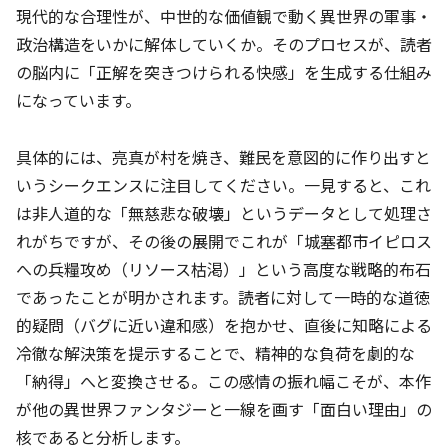
現代的な合理性が、中世的な価値観で動く異世界の軍事・
政治構造をいかに解体していくか。そのプロセスが、読者
の脳内に「正解を突きつけられる快感」を生成する仕組み
になっています。
具体的には、亮真が村を焼き、難民を意図的に作り出すと
いうシークエンスに注目してください。一見すると、これ
は非人道的な「無慈悲な破壊」というデータとして処理さ
れがちですが、その後の展開でこれが「城塞都市イピロス
への兵糧攻め（リソース枯渇）」という高度な戦略的布石
であったことが明かされます。読者に対して一時的な道徳
的疑問（バグに近い違和感）を抱かせ、直後に知略による
冷徹な解決策を提示することで、精神的な負荷を劇的な
「納得」へと変換させる。この感情の振れ幅こそが、本作
が他の異世界ファンタジーと一線を画す「面白い理由」の
核であると分析します。