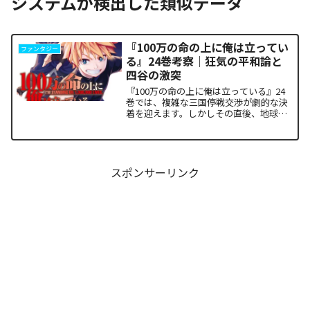
システムが検出した類似データ
『100万の命の上に俺は立ってい
ファンタジー
る』24巻考察｜狂気の平和論と
四谷の激突
『100万の命の上に俺は立っている』24
巻では、複雑な三国停戦交渉が劇的な決
着を迎えます。しかしその直後、地球を
救うという同じ目的を持ちながら、過激
な功利主義を掲げる他国プレイヤーが立
ち塞がります。彼が主張する「狂気の平
和論」と四谷友助たち...
スポンサーリンク