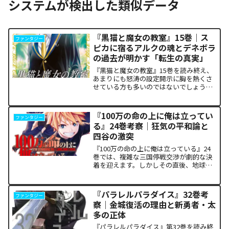
システムが検出した類似データ
『黒猫と魔女の教室』15巻｜ス
ファンタジー
ピカに宿るアルクの魂とデネボラ
の過去が明かす「転生の真実」
『黒猫と魔女の教室』15巻を読み終え、
あまりにも怒涛の設定開示に胸を熱くさ
せている方も多いのではないでしょう
か。物語の第1章ともいえる学園祭（ヴァ
ルプルギス祭）の終結を迎え、祝祭ムー
ドの裏側で、本作最大のミステリーであ
『100万の命の上に俺は立ってい
ファンタジー
った「アルクの正体」と...
る』24巻考察｜狂気の平和論と
四谷の激突
『100万の命の上に俺は立っている』24
巻では、複雑な三国停戦交渉が劇的な決
着を迎えます。しかしその直後、地球を
救うという同じ目的を持ちながら、過激
な功利主義を掲げる他国プレイヤーが立
ち塞がります。彼が主張する「狂気の平
『パラレルパラダイス』32巻考
ファンタジー
和論」と四谷友助たち...
察｜金城復活の理由と新勇者・太
多の正体
『パラレルパラダイス』第32巻を読み終