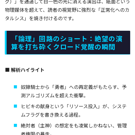
グ）」を通過して白一色の光に消える演出は、紙面という
物理媒体を超えて、読者の視覚野に強烈な「正常化へのカ
タルシス」を焼き付けるのです。
「論理」回路のショート：絶望の演
算を打ち砕くクロード覚醒の瞬間
■ 解析ハイライト
奴隷騎士から「勇者」への再定義がもたらす、予
測アルゴリズムを超えた衝撃。
ヒビキの献身という「リソース投入」が、システ
ムフラグを書き換える過程。
絶対者（主神）の想定をも凌駕しかねない、管理
者権限の暴走。