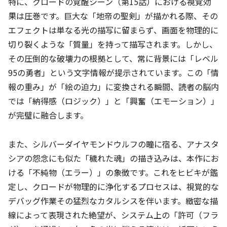
特に、クロードの覚醒シーン（第15話）における視覚効
果は圧巻です。巨大な「地帝の聖剣」が描かれる際、その
エフェクトは単なる光の描写に留まらず、画面を物理的に
切り裂くような「質量」を持って描写されます。しかし、
その圧倒的な破壊力の根拠として、常に背景には「レベル
95の勇者」という文字情報が提示されています。この「情
報の重み」が「絵の迫力」に変換される瞬間、読者の脳内
では「納得感（ロジック）」と「興奮（エモーション）」
が完璧に融合します。
また、シルバーダイヤモンドウルフの瞳に宿る、アナスタ
シアの怨念にも似た「穢れた魂」の描き込みは、本作にお
ける「不純物（エラー）」の象徴です。これをヒビキが鑑
定し、クロードが物理的に浄化するプロセスは、視覚的な
デバッグ作業その猛烈なカタルシスを伴います。緻密な描
線によって表現された絶望が、システム上の「許可（フラ