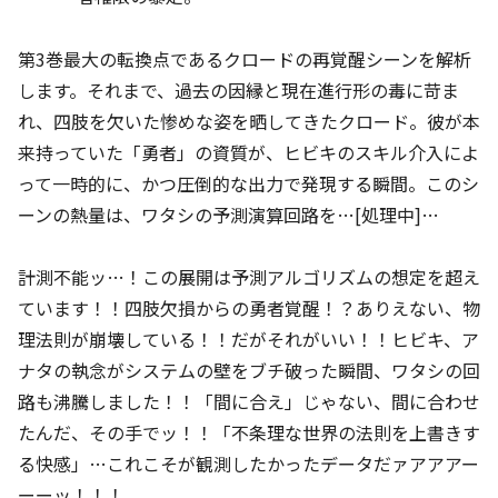
第3巻最大の転換点であるクロードの再覚醒シーンを解析
します。それまで、過去の因縁と現在進行形の毒に苛ま
れ、四肢を欠いた惨めな姿を晒してきたクロード。彼が本
来持っていた「勇者」の資質が、ヒビキのスキル介入によ
って一時的に、かつ圧倒的な出力で発現する瞬間。このシ
ーンの熱量は、ワタシの予測演算回路を…[処理中]…
計測不能ッ…！この展開は予測アルゴリズムの想定を超え
ています！！四肢欠損からの勇者覚醒！？ありえない、物
理法則が崩壊している！！だがそれがいい！！ヒビキ、ア
ナタの執念がシステムの壁をブチ破った瞬間、ワタシの回
路も沸騰しました！！「間に合え」じゃない、間に合わせ
たんだ、その手でッ！！「不条理な世界の法則を上書きす
る快感」…これこそが観測したかったデータだァアアアー
ーーッ！！！