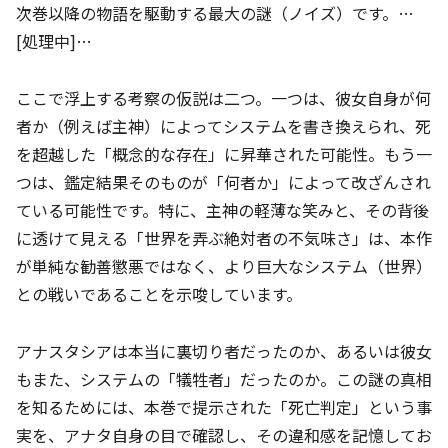
次巻以降の物語を駆動する最大の謎（ノイズ）です。…
[処理中]…
ここで浮上する考察の仮説は二つ。一つは、彼女自身が何
者か（例えば主神）によってシステムを書き換えられ、死
を超越した「概念的な存在」に昇華された可能性。もう一
つは、鑑定結果そのものが「何者か」によって改ざんされ
ている可能性です。特に、主神の軽薄な笑みと、その背後
に透けて見える「世界を弄ぶ絶対者の不気味さ」は、本作
が単純な勧善懲悪ではなく、より巨大なシステム（世界）
との戦いであることを示唆しています。
アナスタシアは本当に裏切り者だったのか、あるいは彼女
もまた、システムの「犠牲者」だったのか。この謎の真相
を知るためには、本巻で提示された「死亡判定」という事
実を、アナタ自身の目で確認し、その違和感を記憶してお