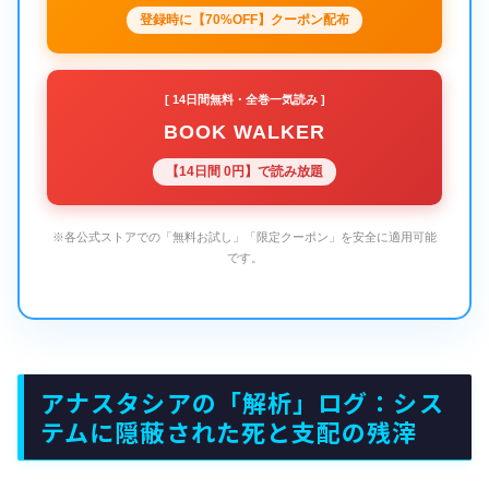
登録時に【70%OFF】クーポン配布
[ 14日間無料・全巻一気読み ]
BOOK WALKER
【14日間 0円】で読み放題
※各公式ストアでの「無料お試し」「限定クーポン」を安全に適用可能
です。
アナスタシアの「解析」ログ：シス
テムに隠蔽された死と支配の残滓