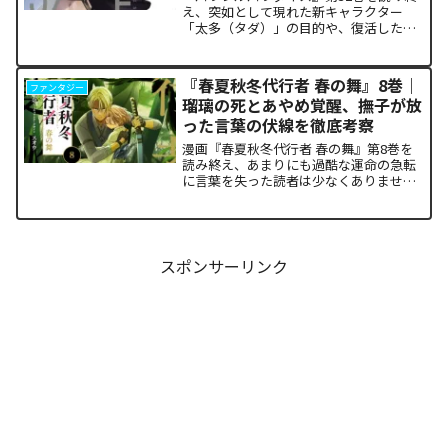
え、突如として現れた新キャラクター
「太多（タダ）」の目的や、復活した邪
神「金城」の正体に混乱していません
か。また、ザキが果たした復讐の代償が
あまりにも重く、今後の世界の行方が気
『春夏秋冬代行者 春の舞』8巻｜
ファンタジー
になっている方も多いはずで...
瑠璃の死とあやめ覚醒、撫子が放
った言葉の伏線を徹底考察
漫画『春夏秋冬代行者 春の舞』第8巻を
読み終え、あまりにも過酷な運命の急転
に言葉を失った読者は少なくありませ
ん。特に、夏の代行者である葉桜瑠璃の
衝撃的な最期と、双子の姉であるあやめ
の突然の覚醒、割って入るように秋の代
行者・撫子が残した意味深...
スポンサーリンク