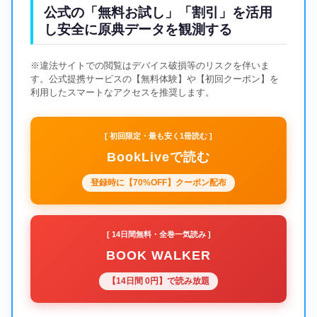
公式の「無料お試し」「割引」を活用
し安全に原典データを観測する
※違法サイトでの閲覧はデバイス破損等のリスクを伴いま
す。公式提携サービスの【無料体験】や【初回クーポン】を
利用したスマートなアクセスを推奨します。
[ 初回限定・最も安く1冊読む ]
BookLiveで読む
登録時に【70%OFF】クーポン配布
[ 14日間無料・全巻一気読み ]
BOOK WALKER
【14日間 0円】で読み放題