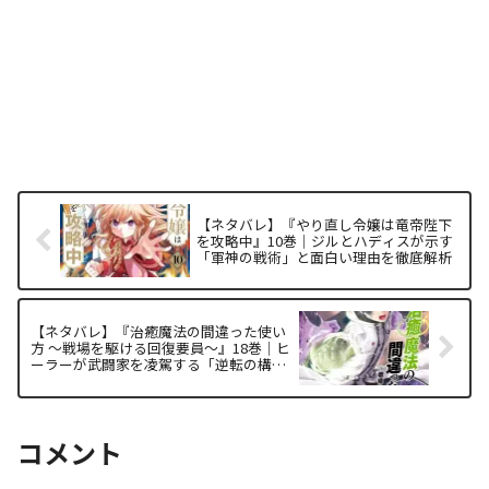
【ネタバレ】『やり直し令嬢は竜帝陛下
を攻略中』10巻｜ジルとハディスが示す
「軍神の戦術」と面白い理由を徹底解析
【ネタバレ】『治癒魔法の間違った使い
方 ～戦場を駆ける回復要員～』18巻｜ヒ
ーラーが武闘家を凌駕する「逆転の構
造」と面白い理由を徹底解析
コメント