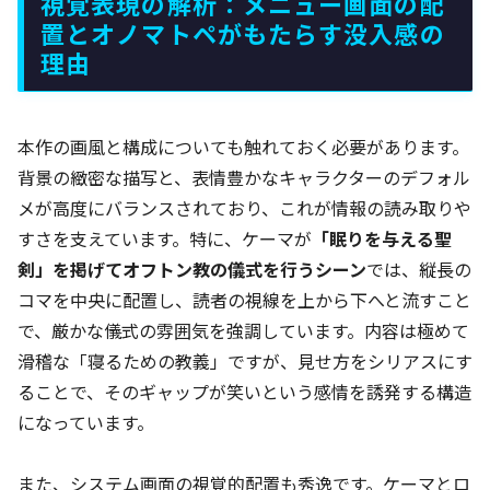
視覚表現の解析：メニュー画面の配
置とオノマトペがもたらす没入感の
理由
本作の画風と構成についても触れておく必要があります。
背景の緻密な描写と、表情豊かなキャラクターのデフォル
メが高度にバランスされており、これが情報の読み取りや
すさを支えています。特に、ケーマが
「眠りを与える聖
剣」を掲げてオフトン教の儀式を行うシーン
では、縦長の
コマを中央に配置し、読者の視線を上から下へと流すこと
で、厳かな儀式の雰囲気を強調しています。内容は極めて
滑稽な「寝るための教義」ですが、見せ方をシリアスにす
ることで、そのギャップが笑いという感情を誘発する構造
になっています。
また、システム画面の視覚的配置も秀逸です。ケーマとロ