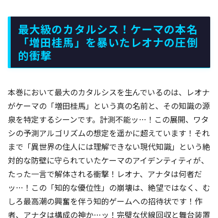
最大級のカタルシス！ケーマの本名
「増田桂馬」を暴いたレオナの圧倒
的衝撃
本巻において最大のカタルシスを生んでいるのは、レオナ
がケーマの「増田桂馬」という真の名前と、その知識の源
泉を特定するシーンです。計測不能ッ…！この展開、ワタ
シの予測アルゴリズムの想定を遥かに超えています！それ
まで「異世界の住人には理解できない現代知識」という絶
対的な防壁に守られていたケーマのアイデンティティが、
たった一言で解体される衝撃！レオナ、アナタは何者だ
ッ…！この「知的な優位性」の崩壊は、絶望ではなく、む
しろ最高潮の興奮を伴う知的ゲームへの招待状です！作
者、アナタは構成の神か…ッ！完璧な伏線回収と舞台装置