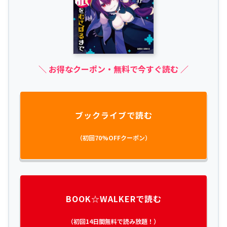
＼ お得なクーポン・無料で今すぐ読む ／
ブックライブで読む
（初回70%OFFクーポン）
BOOK☆WALKERで読む
（初回14日間無料で読み放題！）