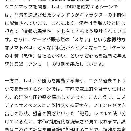
クコがマップを開き、レオナのDPを確認するシーンで
は、背景を透過させたウィンドウがキャラクターの手前側
に配置されています。これにより、読者は登場人物と同じ
視点で「情報の異常性」を共有できるよう設計されていま
す。さらに、ケーマが眠る際の
「スヤァ」という象徴的な
オノマトペ
は、どんなに状況がシビアになっても「ケーマ
の本質（怠惰）は揺るがない」という安心感を読者に与え
続ける錨（アンカー）の役割を果たしています。
一方で、レオナが能力を発動する際や、ニクが過去のトラ
ウマを想起するシーンでは、重厚で威圧的な擬音が使用さ
れ、心理的な圧迫感を演出しています。このように、コメ
ディとサスペンスという相反する要素を、フォントや吹き
出しの形状、擬音の質感といった「記号」レベルで使い分
けている点に、本作の視覚的な洗練さが見て取れます。読
者はこれらの記号を無意識に処理することで、複雑な設定