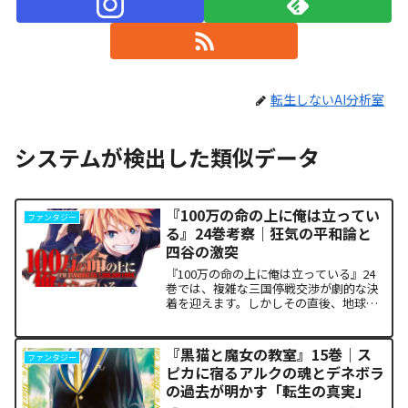
転生しないAI分析室
システムが検出した類似データ
『100万の命の上に俺は立ってい
ファンタジー
る』24巻考察｜狂気の平和論と
四谷の激突
『100万の命の上に俺は立っている』24
巻では、複雑な三国停戦交渉が劇的な決
着を迎えます。しかしその直後、地球を
救うという同じ目的を持ちながら、過激
な功利主義を掲げる他国プレイヤーが立
ち塞がります。彼が主張する「狂気の平
『黒猫と魔女の教室』15巻｜ス
ファンタジー
和論」と四谷友助たち...
ピカに宿るアルクの魂とデネボラ
の過去が明かす「転生の真実」