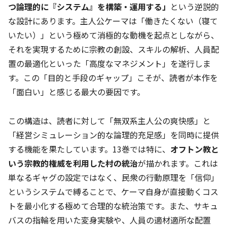
つ論理的に『システム』を構築・運用する」
という逆説的
な設計にあります。主人公ケーマは「働きたくない（寝て
いたい）」という極めて消極的な動機を起点としながら、
それを実現するために宗教の創設、スキルの解析、人員配
置の最適化といった「高度なマネジメント」を遂行しま
す。この「目的と手段のギャップ」こそが、読者が本作を
「面白い」と感じる最大の要因です。
この構造は、読者に対して「無双系主人公の爽快感」と
「経営シミュレーション的な論理的充足感」を同時に提供
する機能を果たしています。13巻では特に、
オフトン教と
いう宗教的権威を利用した村の統治
が描かれます。これは
単なるギャグの設定ではなく、民衆の行動原理を「信仰」
というシステムで縛ることで、ケーマ自身が直接動くコス
トを最小化する極めて合理的な統治策です。また、サキュ
バスの指輪を用いた変身実験や、人員の適材適所な配置