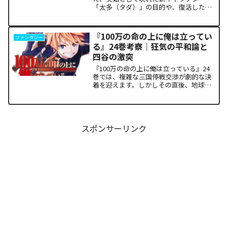
「太多（タダ）」の目的や、復活した邪
神「金城」の正体に混乱していません
か。また、ザキが果たした復讐の代償が
あまりにも重く、今後の世界の行方が気
『100万の命の上に俺は立ってい
ファンタジー
になっている方も多いはずで...
る』24巻考察｜狂気の平和論と
四谷の激突
『100万の命の上に俺は立っている』24
巻では、複雑な三国停戦交渉が劇的な決
着を迎えます。しかしその直後、地球を
救うという同じ目的を持ちながら、過激
な功利主義を掲げる他国プレイヤーが立
ち塞がります。彼が主張する「狂気の平
和論」と四谷友助たち...
スポンサーリンク