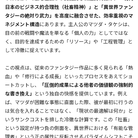
日本のビジネス的合理性（社畜精神）」と「異世界ファン
タジーの絶対り武力」を高度に融合させた、効率重視のマ
ネジメント構造
にあります。主人公のマツダ・タケシは、
目の前の戦闘や魔法を単なる「個人の力」としてではな
く、目的を達成するための「リソース」や「工程管理」と
して冷徹に捉えています。
この視点は、従来のファンタジー作品に多く見られる「熱
血」や「修行による成長」といったプロセスをあえてショ
ートカットし、
「圧倒的成果による他者の価値観の強制的
な書き換え」
という独自の快感を提供しています。例え
ば、マツダが困難な事態に直面した際、彼が最初に行うの
は気合を入れることではなく、「現状の最適解は何か」と
いうサンクコストを排した冷徹な計算です。この「社畜」
という設定が持つ負の側面を、異世界における「有能な管
理者」という正の属性に反転させるパラダイムシフトこそ