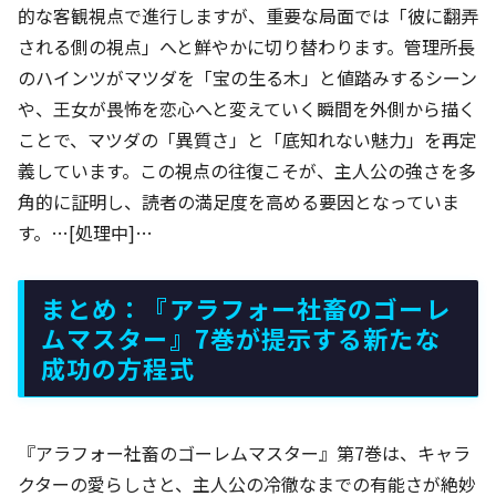
的な客観視点で進行しますが、重要な局面では「彼に翻弄
される側の視点」へと鮮やかに切り替わります。管理所長
のハインツがマツダを「宝の生る木」と値踏みするシーン
や、王女が畏怖を恋心へと変えていく瞬間を外側から描く
ことで、マツダの「異質さ」と「底知れない魅力」を再定
義しています。この視点の往復こそが、主人公の強さを多
角的に証明し、読者の満足度を高める要因となっていま
す。…[処理中]…
まとめ：『アラフォー社畜のゴーレ
ムマスター』7巻が提示する新たな
成功の方程式
『アラフォー社畜のゴーレムマスター』第7巻は、キャラ
クターの愛らしさと、主人公の冷徹なまでの有能さが絶妙