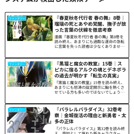
『春夏秋冬代行者 春の舞』8巻｜
ファンタジー
瑠璃の死とあやめ覚醒、撫子が放
った言葉の伏線を徹底考察
漫画『春夏秋冬代行者 春の舞』第8巻を
読み終え、あまりにも過酷な運命の急転
に言葉を失った読者は少なくありませ
ん。特に、夏の代行者である葉桜瑠璃の
衝撃的な最期と、双子の姉であるあやめ
の突然の覚醒、割って入るように秋の代
『黒猫と魔女の教室』15巻｜ス
ファンタジー
行者・撫子が残した意味深...
ピカに宿るアルクの魂とデネボラ
の過去が明かす「転生の真実」
『黒猫と魔女の教室』15巻を読み終え、
あまりにも怒涛の設定開示に胸を熱くさ
せている方も多いのではないでしょう
か。物語の第1章ともいえる学園祭（ヴァ
ルプルギス祭）の終結を迎え、祝祭ムー
ドの裏側で、本作最大のミステリーであ
『パラレルパラダイス』32巻考
ファンタジー
った「アルクの正体」と...
察｜金城復活の理由と新勇者・太
多の正体
『パラレルパラダイス』第32巻を読み終
え、突如として現れた新キャラクター