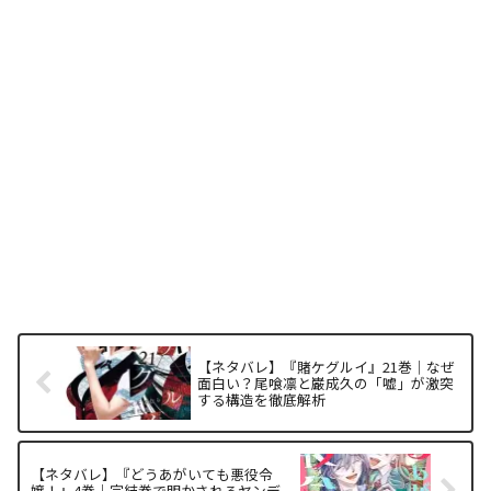
【ネタバレ】『賭ケグルイ』21巻｜なぜ
面白い？尾喰凛と巌成久の「嘘」が激突
する構造を徹底解析
【ネタバレ】『どうあがいても悪役令
嬢！』4巻｜完結巻で明かされるヤンデ