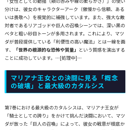
「女性としての動揺（頬の赤みや線の柔らかさ）」の使い
分けは、彼女のキャラクターアーク（傲慢から信頼、ある
いは畏敬へ）を視覚的に補強しています。また、強大な敵
対者であるリアゴッドや巨人の召喚シーンでは、深い黒の
ベタと粗い砂目トーンが多用されます。これにより、マツ
ダが普段提供している「利便性の高い魔法」とは一線を画
す、
「世界の根源的な恐怖や質量」
という質感を演出する
ことに成功しています。…[処理中]…
マリアナ王女との決闘に見る「概念
の破壊」と最大級のカタルシス
第7巻における最大級のカタルシスは、マリアナ王女が
「騎士としての誇り」をかけて挑んだ決闘において、マツ
ダが放った「巨人の召喚」によって、彼女の戦意が根底か