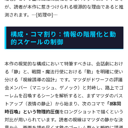
が、読者が本作に惹きつけられる根源的な理由であると推
測されます。…[処理中]…
構成・コマ割り：情報の階層化と動
的スケールの制御
本作の視覚的な構成において特筆すべきは、会話劇におけ
る「静」と、戦闘・魔法行使における「動」を明確に使い
分ける「視線誘導の設計」です。マツダがドワーフの評議
会メンバー（マニッシュ、ゲノック）と対峙し、路上でゴ
ーレムを召喚するシーンを解析すると、まずマツダのバス
トアップ（表情の静止）から始まり、次のコマで
「8体同
時召喚」という物理的圧倒
をロングショットで描くという
対比が用いられています。読者の視線はマツダの静かな決
意から、画面を埋め尽くす鉄のゴーレム群へと瞬時に誘導