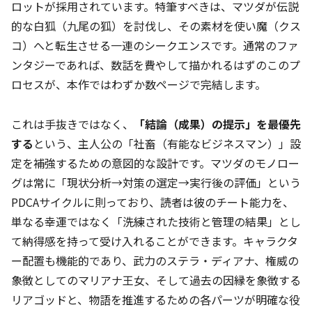
ロットが採用されています。特筆すべきは、マツダが伝説
的な白狐（九尾の狐）を討伐し、その素材を使い魔（クス
コ）へと転生させる一連のシークエンスです。通常のファ
ンタジーであれば、数話を費やして描かれるはずのこのプ
ロセスが、本作ではわずか数ページで完結します。
これは手抜きではなく、
「結論（成果）の提示」を最優先
する
という、主人公の「社畜（有能なビジネスマン）」設
定を補強するための意図的な設計です。マツダのモノロー
グは常に「現状分析→対策の選定→実行後の評価」という
PDCAサイクルに則っており、読者は彼のチート能力を、
単なる幸運ではなく「洗練された技術と管理の結果」とし
て納得感を持って受け入れることができます。キャラクタ
ー配置も機能的であり、武力のステラ・ディアナ、権威の
象徴としてのマリアナ王女、そして過去の因縁を象徴する
リアゴッドと、物語を推進するための各パーツが明確な役