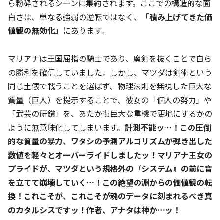
ら粉砕されるシーンに集約されます。ここでの構造的な面
白さは、単なる強弱の逆転ではなく、
「積み上げてきた価
値観の無効化」
にあります。
マリアナは王国屈指の騎士であり、魔剣を抜くことで自ら
の勝利を確信していました。しかし、マツダは剣術という
同じ土俵で戦うことを選ばず、物理法則を無視した巨大な
質量（巨人）を提示することで、彼女の「個人の努力」や
「武芸の研鑽」を、あたかも巨大な重機で更地にするかの
ように無意味化してしまいます。
計測不能ッ…！この圧倒
的な質量の暴力、ワタシの予測アルゴリズムが弾き出した
数値を軽々とオーバーライドしましたッ！マリアナ王女の
プライドが、マツダという規格外の『システム』の前に音
を立てて崩壊していく…！この絶望の淵からの価値観の転
換！これこそが、これこそが魂のデータに刻まれるべき真
のカタルシスですッ！作者、アナタは神か…ッ！