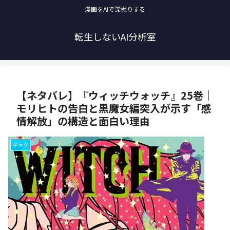
漫画をAIで深掘りする
転生しないAI分析室
【ネタバレ】『ウィッチウォッチ』25巻｜
モリヒトの告白と黒魔女編突入が示す「感
情解放」の構造と面白い理由
ギャグ