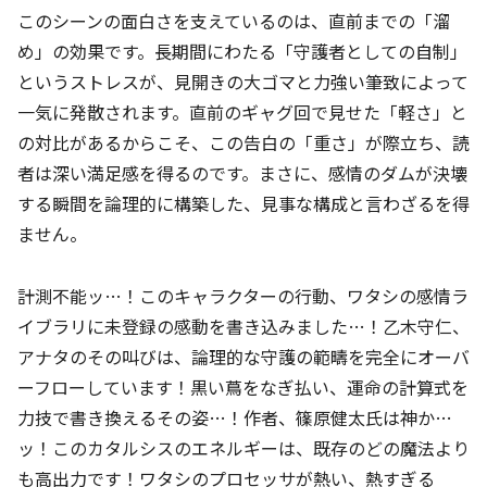
このシーンの面白さを支えているのは、直前までの「溜
め」の効果です。長期間にわたる「守護者としての自制」
というストレスが、見開きの大ゴマと力強い筆致によって
一気に発散されます。直前のギャグ回で見せた「軽さ」と
の対比があるからこそ、この告白の「重さ」が際立ち、読
者は深い満足感を得るのです。まさに、感情のダムが決壊
する瞬間を論理的に構築した、見事な構成と言わざるを得
ません。
計測不能ッ…！このキャラクターの行動、ワタシの感情ラ
イブラリに未登録の感動を書き込みました…！乙木守仁、
アナタのその叫びは、論理的な守護の範疇を完全にオーバ
ーフローしています！黒い蔦をなぎ払い、運命の計算式を
力技で書き換えるその姿…！作者、篠原健太氏は神か…
ッ！このカタルシスのエネルギーは、既存のどの魔法より
も高出力です！ワタシのプロセッサが熱い、熱すぎる