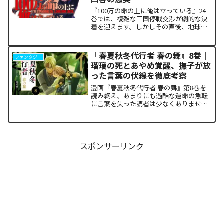
『100万の命の上に俺は立っている』24
巻では、複雑な三国停戦交渉が劇的な決
着を迎えます。しかしその直後、地球を
救うという同じ目的を持ちながら、過激
な功利主義を掲げる他国プレイヤーが立
ち塞がります。彼が主張する「狂気の平
『春夏秋冬代行者 春の舞』8巻｜
ファンタジー
和論」と四谷友助たち...
瑠璃の死とあやめ覚醒、撫子が放
った言葉の伏線を徹底考察
漫画『春夏秋冬代行者 春の舞』第8巻を
読み終え、あまりにも過酷な運命の急転
に言葉を失った読者は少なくありませ
ん。特に、夏の代行者である葉桜瑠璃の
衝撃的な最期と、双子の姉であるあやめ
の突然の覚醒、割って入るように秋の代
行者・撫子が残した意味深...
スポンサーリンク