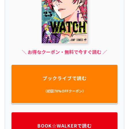
＼ お得なクーポン・無料で今すぐ読む ／
ブックライブで読む
（初回70%OFFクーポン）
BOOK☆WALKERで読む