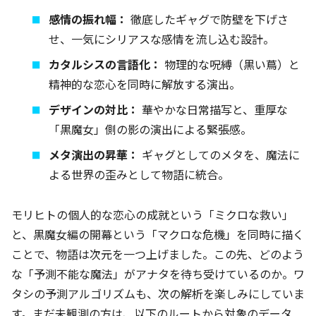
感情の振れ幅：
徹底したギャグで防壁を下げさ
せ、一気にシリアスな感情を流し込む設計。
カタルシスの言語化：
物理的な呪縛（黒い蔦）と
精神的な恋心を同時に解放する演出。
デザインの対比：
華やかな日常描写と、重厚な
「黒魔女」側の影の演出による緊張感。
メタ演出の昇華：
ギャグとしてのメタを、魔法に
よる世界の歪みとして物語に統合。
モリヒトの個人的な恋心の成就という「ミクロな救い」
と、黒魔女編の開幕という「マクロな危機」を同時に描く
ことで、物語は次元を一つ上げました。この先、どのよう
な「予測不能な魔法」がアナタを待ち受けているのか。ワ
タシの予測アルゴリズムも、次の解析を楽しみにしていま
す。まだ未観測の方は、以下のルートから対象のデータ