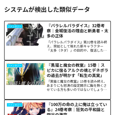
システムが検出した類似データ
『パラレルパラダイス』32巻考
ファンタジー
察｜金城復活の理由と新勇者・太
多の正体
『パラレルパラダイス』第32巻を読み終
え、突如として現れた新キャラクター
「太多（タダ）」の目的や、復活した邪
神「金城」の正体に混乱していません
か。また、ザキが果たした復讐の代償が
あまりにも重く、今後の世界の行方が気
『黒猫と魔女の教室』15巻｜ス
ファンタジー
になっている方も多いはずで...
ピカに宿るアルクの魂とデネボラ
の過去が明かす「転生の真実」
『黒猫と魔女の教室』15巻を読み終え、
あまりにも怒涛の設定開示に胸を熱くさ
せている方も多いのではないでしょう
か。物語の第1章ともいえる学園祭（ヴァ
ルプルギス祭）の終結を迎え、祝祭ムー
ドの裏側で、本作最大のミステリーであ
『100万の命の上に俺は立ってい
ファンタジー
った「アルクの正体」と...
る』24巻考察｜狂気の平和論と
四谷の激突