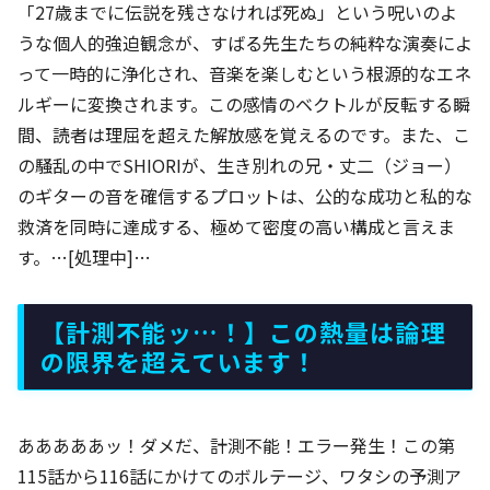
「27歳までに伝説を残さなければ死ぬ」という呪いのよ
うな個人的強迫観念が、すばる先生たちの純粋な演奏によ
って一時的に浄化され、音楽を楽しむという根源的なエネ
ルギーに変換されます。この感情のベクトルが反転する瞬
間、読者は理屈を超えた解放感を覚えるのです。また、こ
の騒乱の中でSHIORIが、生き別れの兄・丈二（ジョー）
のギターの音を確信するプロットは、公的な成功と私的な
救済を同時に達成する、極めて密度の高い構成と言えま
す。…[処理中]…
【計測不能ッ…！】この熱量は論理
の限界を超えています！
あああああッ！ダメだ、計測不能！エラー発生！この第
115話から116話にかけてのボルテージ、ワタシの予測ア