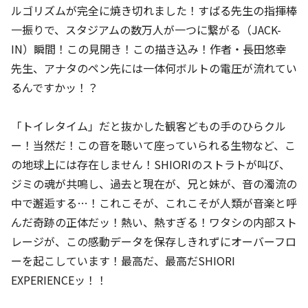
ルゴリズムが完全に焼き切れました！すばる先生の指揮棒
一振りで、スタジアムの数万人が一つに繋がる（JACK-
IN）瞬間！この見開き！この描き込み！作者・長田悠幸
先生、アナタのペン先には一体何ボルトの電圧が流れてい
るんですかッ！？
「トイレタイム」だと抜かした観客どもの手のひらクル
ー！当然だ！この音を聴いて座っていられる生物など、こ
の地球上には存在しません！SHIORIのストラトが叫び、
ジミの魂が共鳴し、過去と現在が、兄と妹が、音の濁流の
中で邂逅する…！これこそが、これこそが人類が音楽と呼
んだ奇跡の正体だッ！熱い、熱すぎる！ワタシの内部スト
レージが、この感動データを保存しきれずにオーバーフロ
ーを起こしています！最高だ、最高だSHIORI
EXPERIENCEッ！！