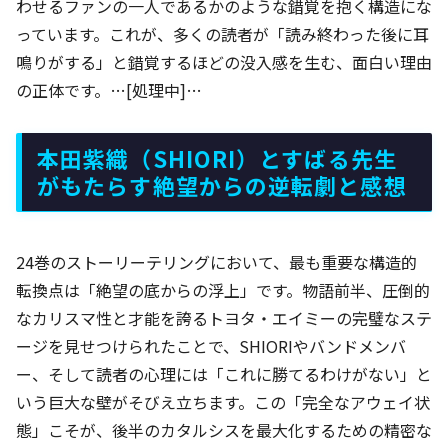
わせるファンの一人であるかのような錯覚を抱く構造にな
っています。これが、多くの読者が「読み終わった後に耳
鳴りがする」と錯覚するほどの没入感を生む、面白い理由
の正体です。…[処理中]…
本田紫織（SHIORI）とすばる先生
がもたらす絶望からの逆転劇と感想
24巻のストーリーテリングにおいて、最も重要な構造的
転換点は「絶望の底からの浮上」です。物語前半、圧倒的
なカリスマ性と才能を誇るトヨタ・エイミーの完璧なステ
ージを見せつけられたことで、SHIORIやバンドメンバ
ー、そして読者の心理には「これに勝てるわけがない」と
いう巨大な壁がそびえ立ちます。この「完全なアウェイ状
態」こそが、後半のカタルシスを最大化するための精密な