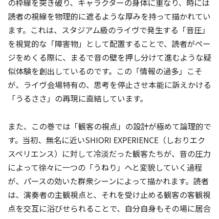
の枠線を突き破り、キャラクターの身体に重なり、時には
読者の視線を物理的に遮るような厚みを持って描かれてい
ます。これは、スタジアム級のライヴで発生する「音圧」
を視覚的な「障害物」として配置することで、読者がペー
ジをめくる際に、まるで音の壁を押し分けて進むような疑
似体験を創出しているのです。この「情報の過多」こそ
が、ライヴ会場特有の、思考を停止させ本能に訴えかける
「うるささ」の再現に直結しています。
また、この巻では「観客の視点」の設計が極めて論理的で
す。当初、無名に近いSHIORI EXPERIENCE（しおりエク
スペリエンス）に対して冷淡だった観客たちが、音の圧力
によって徐々に一つの「うねり」へと変貌していく過程
が、パースの効いた群衆シーンによって描かれます。読者
は、演奏者の主観視点と、それを受け止める観客の客観視
点を交互に浴びせられることで、自分自身もその場に居合