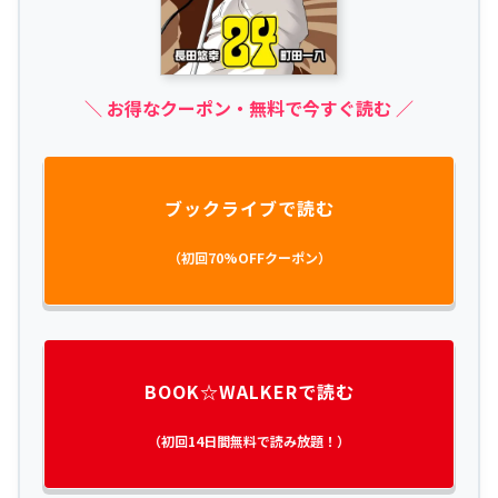
＼ お得なクーポン・無料で今すぐ読む ／
ブックライブで読む
（初回70%OFFクーポン）
BOOK☆WALKERで読む
（初回14日間無料で読み放題！）