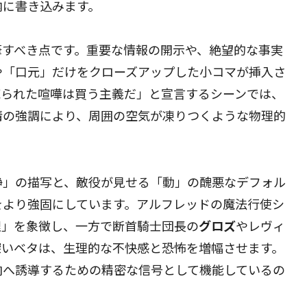
内に書き込みます。
筆すべき点です。重要な情報の開示や、絶望的な事実
や「口元」だけをクローズアップした小コマが挿入さ
売られた喧嘩は買う主義だ」と宣言するシーンでは、
情の強調により、周囲の空気が凍りつくような物理的
静」の描写と、敵役が見せる「動」の醜悪なデフォル
をより強固にしています。アルフレッドの魔法行使シ
理」を象徴し、一方で断首騎士団長の
グロズ
やレヴィ
深いベタは、生理的な不快感と恐怖を増幅させます。
向へ誘導するための精密な信号として機能しているの