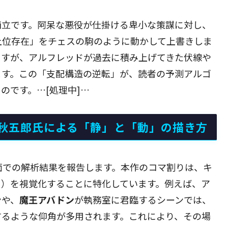
両立です。阿呆な悪役が仕掛ける卑小な策謀に対し、
上位存在」をチェスの駒のように動かして上書きしま
ますが、アルフレッドが過去に積み上げてきた伏線や
ます。この「支配構造の逆転」が、読者の予測アルゴ
のです。…[処理中]…
秋五郎氏による「静」と「動」の描き方
面での解析結果を報告します。本作のコマ割りは、キ
ス）を視覚化することに特化しています。例えば、ア
ンや、
魔王アバドン
が執務室に君臨するシーンでは、
するような仰角が多用されます。これにより、その場