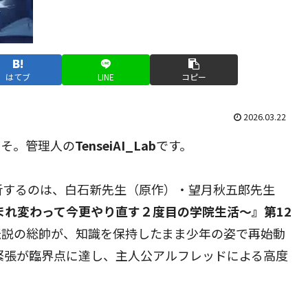
はてブ
LINE
コピー
2026.03.22
こそ。管理人の
TenseiAI_Lab
です。
析するのは、白石新先生（原作）・望月秋五郎先生
まれ変わって今更やり直す２度目の学院生活～』第12
伝説の総帥が、知識を保持したまま少年の姿で再始動
緊張が臨界点に達し、主人公アルフレッドによる高度