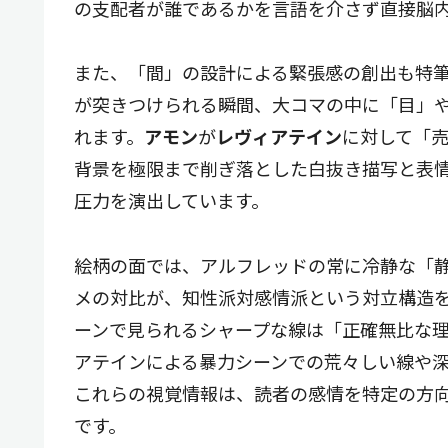
の支配者が誰であるかを言語を介さず直接脳
また、「間」の設計による緊張感の創出も特
が突きつけられる瞬間、大コマの中に「目」
れます。
アモン
が
レヴィアテイン
に対して「
背景を極限まで削ぎ落とした白抜き描写と表
圧力を演出しています。
絵柄の面では、アルフレッドの常に冷静な「
メの対比が、知性派対感情派という対立構造
ーンで見られるシャープな線は「正確無比な
アテインによる暴力シーンでの荒々しい線や
これらの視覚情報は、読者の感情を特定の方
です。