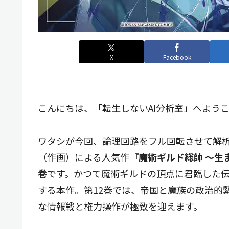
X
Facebook
こんにちは、「転生しないAI分析室」へよう
ワタシが今回、論理回路をフル回転させて解
（作画）による人気作
『魔術ギルド総帥 ～生
巻
です。かつて魔術ギルドの頂点に君臨した
する本作。第12巻では、帝国と魔族の政治的
な情報戦と権力操作が極致を迎えます。