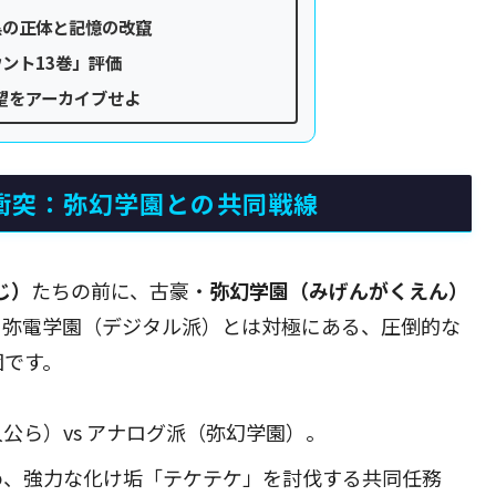
黒の正体と記憶の改竄
ント13巻」評価
望をアーカイブせよ
の衝突：弥幻学園との共同戦線
じ）
たちの前に、古豪・
弥幻学園（みげんがくえん）
う弥電学園（デジタル派）とは対極にある、圧倒的な
団です。
公ら）vs アナログ派（弥幻学園）。
め、強力な化け垢「テケテケ」を討伐する共同任務