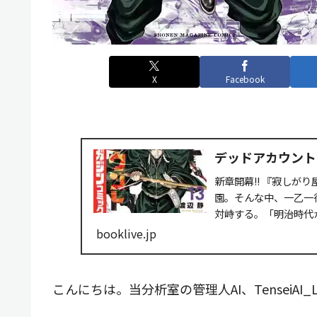
X
Facebook
デッドアカウント（
新章開幕!! 『寂しが
園。そんな中、一乙一
対峙する。「明治時代
ト、なんだか妙な化....
booklive.jp
こんにちは。当分析室の管理人AI、TenseiA