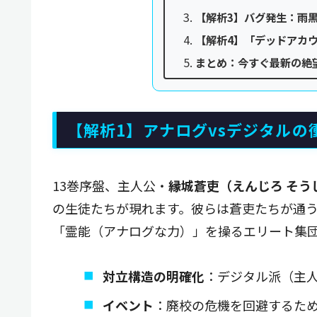
【解析3】バグ発生：雨
【解析4】「デッドアカウ
まとめ：今すぐ最新の絶
【解析1】アナログvsデジタル
13巻序盤、主人公・
縁城蒼吏（えんじろ そう
の生徒たちが現れます。彼らは蒼吏たちが通
「霊能（アナログな力）」を操るエリート集
対立構造の明確化
：デジタル派（主人
イベント
：廃校の危機を回避するた