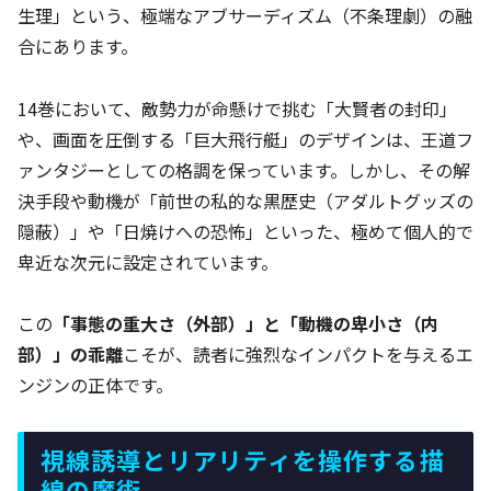
生理」という、極端なアブサーディズム（不条理劇）の融
合にあります。
14巻において、敵勢力が命懸けで挑む「大賢者の封印」
や、画面を圧倒する「巨大飛行艇」のデザインは、王道フ
ァンタジーとしての格調を保っています。しかし、その解
決手段や動機が「前世の私的な黒歴史（アダルトグッズの
隠蔽）」や「日焼けへの恐怖」といった、極めて個人的で
卑近な次元に設定されています。
この
「事態の重大さ（外部）」と「動機の卑小さ（内
部）」の乖離
こそが、読者に強烈なインパクトを与えるエ
ンジンの正体です。
視線誘導とリアリティを操作する描
線の魔術