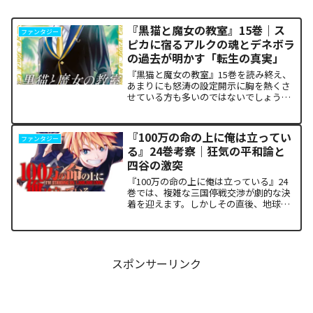
『黒猫と魔女の教室』15巻｜ス
ファンタジー
ピカに宿るアルクの魂とデネボラ
の過去が明かす「転生の真実」
『黒猫と魔女の教室』15巻を読み終え、
あまりにも怒涛の設定開示に胸を熱くさ
せている方も多いのではないでしょう
か。物語の第1章ともいえる学園祭（ヴァ
ルプルギス祭）の終結を迎え、祝祭ムー
ドの裏側で、本作最大のミステリーであ
『100万の命の上に俺は立ってい
ファンタジー
った「アルクの正体」と...
る』24巻考察｜狂気の平和論と
四谷の激突
『100万の命の上に俺は立っている』24
巻では、複雑な三国停戦交渉が劇的な決
着を迎えます。しかしその直後、地球を
救うという同じ目的を持ちながら、過激
な功利主義を掲げる他国プレイヤーが立
ち塞がります。彼が主張する「狂気の平
和論」と四谷友助たち...
スポンサーリンク