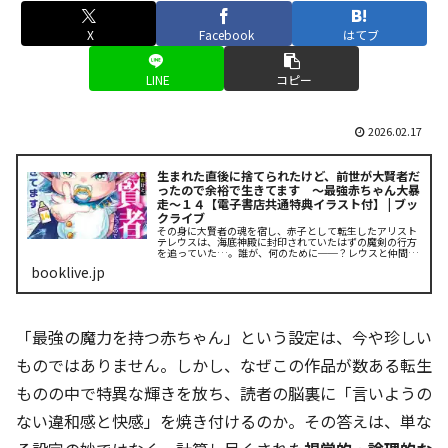
X
Facebook
はてブ
LINE
コピー
2026.02.17
生まれた直後に捨てられたけど、前世が大賢者だ
ったので余裕で生きてます ～最強赤ちゃん大暴
走～１４【電子書店共通特典イラスト付】 | ブッ
クライブ
その身に大賢者の魂を宿し、赤子として転生したアリスト
テレウスは、海底神殿に封印されていたはずの魔剣の行方
を追っていた…。誰が、何のために──？レウスと仲間た
ちは、封印を破った“黒幕”を突き止めるために、魔導飛空
booklive.jp
艇セノグランデ号で遥かなるカ....
「最強の魔力を持つ赤ちゃん」という設定は、今や珍しい
ものではありません。しかし、なぜこの作品が数ある転生
ものの中で特異な輝きを放ち、読者の脳裏に「言いようの
ない違和感と快感」を焼き付けるのか。その答えは、単な