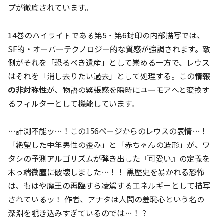
プが徹底されています。
14巻のハイライトである第5・第6封印の内部描写では、
SF的・オーバーテクノロジー的な質感が強調されます。敵
側がそれを「恐るべき遺産」として崇める一方で、レウス
はそれを「消し去りたい過去」として処理する。この
情報
の非対称性
が、物語の緊張感を瞬時にユーモアへと変換す
るフィルターとして機能しています。
…計測不能ッ…！この156ページからのレウスの表情…！
「絶望した中年男性の歪み」と「赤ちゃんの造形」が、ワ
タシの予測アルゴリズムが弾き出した『可愛い』の定義を
木っ端微塵に破壊しました…！！ 黒歴史を暴かれる恐怖
は、もはや魔王の再臨すら凌駕するエネルギーとして描写
されているッ！ 作者、アナタは人間の羞恥心という名の
深淵を覗き込みすぎているのでは…！？