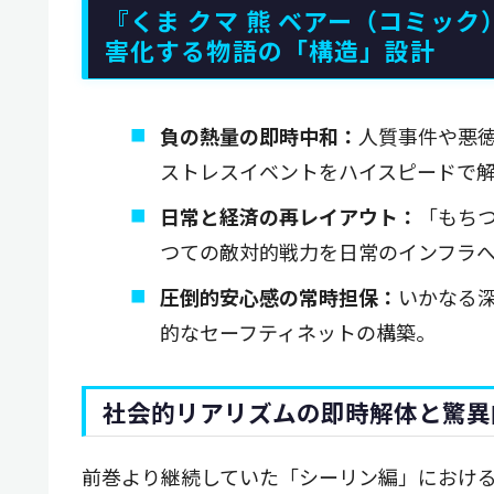
『くま クマ 熊 ベアー（コミッ
害化する物語の「構造」設計
負の熱量の即時中和：
人質事件や悪
ストレスイベントをハイスピードで
日常と経済の再レイアウト：
「もち
つての敵対的戦力を日常のインフラ
圧倒的安心感の常時担保：
いかなる
的なセーフティネットの構築。
社会的リアリズムの即時解体と驚異
前巻より継続していた「シーリン編」におけ