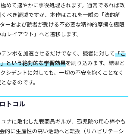
て極めて速やかに事後処理されます。通常であれば政
割くべき領域ですが、本作はこれを一瞬の「法的解
クターおよび読者が受ける不必要な精神的摩擦を極限
の再レイアウト」へと遷移します。
のテンポを加速させるだけでなく、読者に対して
「こ
い」という絶対的な学習効果
を刷り込みます。結果と
アクシデントに対しても、一切の不安を抱くことなく
能となるのです。
ロトコル
てユナに敗北した戦闘員ギルが、孤児院の用心棒やも
社会的に生産性の高い活動へと転換（リハビリテーシ