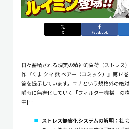
X
Facebook
日々蓄積される現実の精神的負荷（ストレス
作『くま クマ 熊 ベアー（コミック）』第1
答を提示しています。ユナという規格外の絶
瞬時に無害化していく「フィルター機構」の構
中]…
ストレス無害化システムの解明：
社