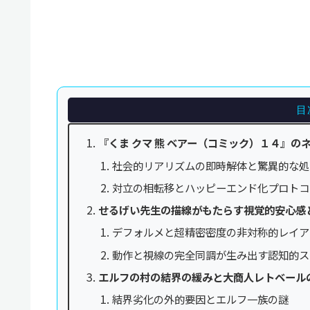
目
『くま クマ 熊 ベアー（コミック）１４』
社会的リアリズムの即時解体と驚異的な処
対立の相転移とハッピーエンド化プロトコ
せるげい先生の描線がもたらす視覚的安心感
デフォルメと超精密密度の非対称的レイア
動作と視線の完全同調が生み出す認知的ス
エルフの村の結界の緩みと大商人レトベール
結界劣化の外的要因とエルフ一族の謎