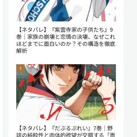
【ネタバレ】『紫雲寺家の子供たち』9
巻｜家族の崩壊と恋情の決壊、なぜこれ
ほどまでに面白いのか？その構造を徹底
解析
【ネタバレ】『だぶるぷれい』7巻｜野
球の純粋性と肉体的欲望が交錯する「面