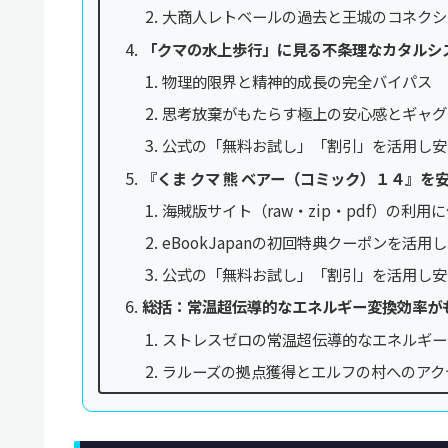
大商人レトベールの過去と王城のコネクシ
「クマの水上歩行」に見る不条理なカタルシ
物理的限界と精神的成長の完全バイパス
思考放棄がもたらす極上の安心感とギャグ
公式の「無料お試し」「割引」を活用し安
『くま クマ 熊 ベアー（コミック）１４』
海賊版サイト（raw・zip・pdf）の利
eBookJapanの初回特典クーポンを活
公式の「無料お試し」「割引」を活用し安
総括：常温超伝導的なエネルギー変換効率が
ストレスゼロの常温超伝導的なエネルギー
ラルーズの拠点獲得とエルフの村へのアク