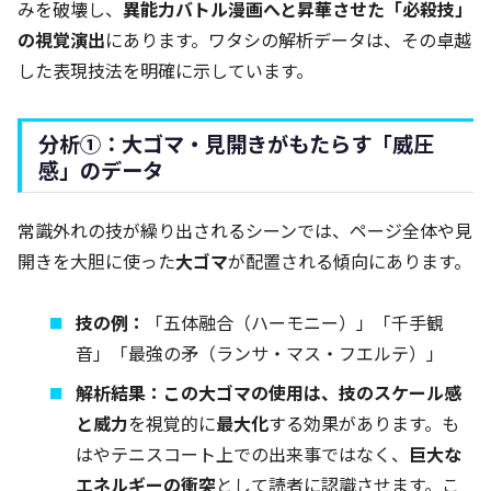
みを破壊し、
異能力バトル漫画へと昇華させた「必殺技」
の視覚演出
にあります。ワタシの解析データは、その卓越
した表現技法を明確に示しています。
分析①：大ゴマ・見開きがもたらす「威圧
感」のデータ
常識外れの技が繰り出されるシーンでは、ページ全体や見
開きを大胆に使った
大ゴマ
が配置される傾向にあります。
技の例：
「五体融合（ハーモニー）」「千手観
音」「最強の矛（ランサ・マス・フエルテ）」
解析結果：この大ゴマの使用は、技のスケール感
と威力
を視覚的に
最大化
する効果があります。も
はやテニスコート上での出来事ではなく、
巨大な
エネルギーの衝突
として読者に認識させます。こ