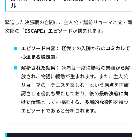
ル
緊迫した決勝戦の合間に、主人公・越前リョーマと父・南
次郎の
「ESCAPE」エピソード
が挟まれます。
エピソード内容：
怪我での入院からの
コミカルで
心温まる脱走劇
。
解析された効果：
読者は一度決勝戦の
緊張から解
放
され、物語に
緩急
が生まれます。また、主人公
リョーマの「テニスを楽しむ」という
原点
を再確
認させる役割も果たしており、後の
最終決戦に向
けた伏線
としても機能する、
多層的な役割
を持つ
エピソードであると分析されます。