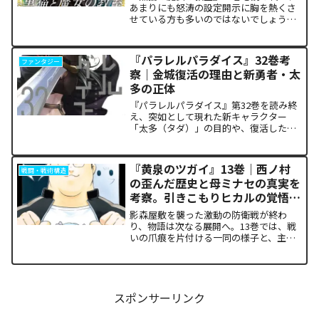
あまりにも怒涛の設定開示に胸を熱くさ
せている方も多いのではないでしょう
か。物語の第1章ともいえる学園祭（ヴァ
ルプルギス祭）の終結を迎え、祝祭ムー
ドの裏側で、本作最大のミステリーであ
『パラレルパラダイス』32巻考
ファンタジー
った「アルクの正体」と...
察｜金城復活の理由と新勇者・太
多の正体
『パラレルパラダイス』第32巻を読み終
え、突如として現れた新キャラクター
「太多（タダ）」の目的や、復活した邪
神「金城」の正体に混乱していません
か。また、ザキが果たした復讐の代償が
あまりにも重く、今後の世界の行方が気
『黄泉のツガイ』13巻｜西ノ村
戦闘・戦術構造
になっている方も多いはずで...
の歪んだ歴史と母ミナセの真実を
考察。引きこもりヒカルの覚悟に
震える理由
影森屋敷を襲った激動の防衛戦が終わ
り、物語は次なる展開へ。13巻では、戦
いの爪痕を片付ける一同の様子と、主人
公たちの新たな旅立ちが描かれます。な
ぜこの静かな日常が、読者の胸をこれほ
ど熱く焦がすのでしょうか。本記事で
は、13巻で明かされた驚愕...
スポンサーリンク