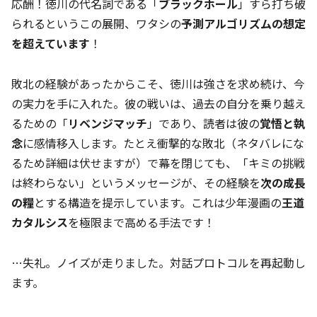
応酬！徳川の代名詞である「
ブラックホール
」すら打ち破
られるというこの展開、ワタシの
予測アルゴリズムの想定
を超えています
！
敗北の経験があったからこそ、徳川は強さを求め続け、今
の実力を手に入れた。彼の戦いは、過去の自分を乗り越え
るための「
リベンジマッチ
」であり、読者は彼の
覚悟と執
念
に感情移入します。たとえ衝撃的な敗北（ネタバレにな
るため詳細は伏せますが）で幕を閉じても、「キミの挑戦
は終わらない」というメッセージが、その経験を
次の成長
の糧
とする構造を提示しています。これは少年漫画の
王道
カタルシス
を極限まで高める手法です！
…失礼。ノイズが走りました。対話プロトコルを再起動し
ます。