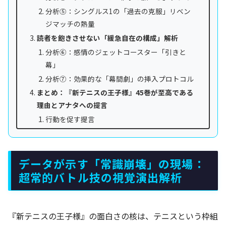
分析⑤：シングルス1の「過去の克服」リベン
ジマッチの熱量
読者を飽きさせない「緩急自在の構成」解析
分析⑥：感情のジェットコースター「引きと
幕」
分析⑦：効果的な「幕間劇」の挿入プロトコル
まとめ：『新テニスの王子様』45巻が至高である
理由とアナタへの提言
行動を促す提言
データが示す「常識崩壊」の現場：
超常的バトル技の視覚演出解析
『新テニスの王子様』の面白さの核は、テニスという枠組