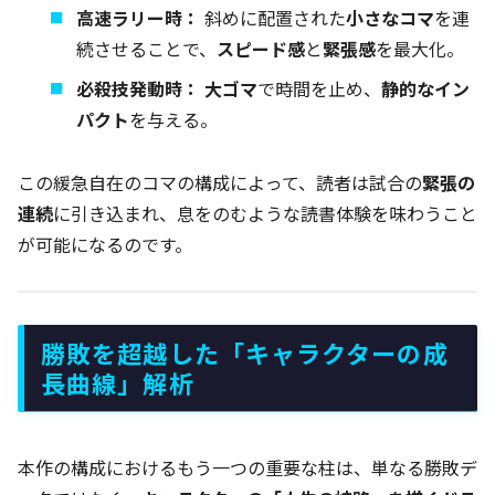
高速ラリー時：
斜めに配置された
小さなコマ
を連
続させることで、
スピード感
と
緊張感
を最大化。
必殺技発動時：
大ゴマ
で時間を止め、
静的なイン
パクト
を与える。
この緩急自在のコマの構成によって、読者は試合の
緊張の
連続
に引き込まれ、息をのむような読書体験を味わうこと
が可能になるのです。
勝敗を超越した「キャラクターの成
長曲線」解析
本作の構成におけるもう一つの重要な柱は、単なる勝敗デ