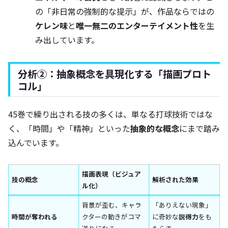
の「非日常の強制的な提示」が、作品ならではの
ケレン味
と
唯一無二のエンターテイメント性
を生
み出しています。
分析②：抽象概念を具現化する「描画プロト
コル」
45巻で繰り出される技の多くは、単なる打球技術ではな
く、「時間」や「精神」といった
抽象的な概念
にまで踏み
込んでいます。
描画表現（ビジュア
技の概念
解析された効果
ル化）
背景が歪む、キャラ
「ありえない現象」
時間が奪われる
クターの動きがコマ
に奇妙な
説得力
をも