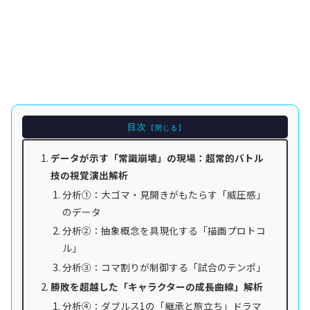
目次
データが示す「常識崩壊」の現場：超常的バトル
技の視覚演出解析
分析①：大ゴマ・見開きがもたらす「威圧感」
のデータ
分析②：抽象概念を具現化する「描画プロトコ
ル」
分析③：コマ割りが制御する「試合のテンポ」
勝敗を超越した「キャラクターの成長曲線」解析
分析④：ダブルス1の「継承と旅立ち」ドラマ