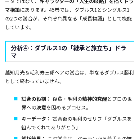
ータではなく、
キャラクターの「人生の岐路」を描くドラ
マ構築
にあります。45巻では、ダブルス1とシングルス1
の2つの試合が、それぞれ異なる「成長物語」として機能
しています。
分析④：ダブルス1の「継承と旅立ち」ドラ
マ
越知月光＆毛利寿三郎ペアの試合は、単なるダブルス勝利
として終わっていません。
試合の役割：
後輩・毛利の
精神的覚醒
とプロの世
界への
決意
を固めるプロセス。
キーデータ：
試合後の毛利のセリフ「ダブルスを
組んでくれてありがとう」
解析結果：
この試合は、ベテランから若手への
技