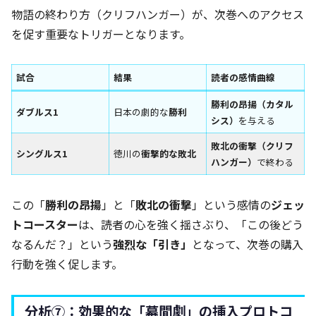
物語の終わり方（クリフハンガー）が、次巻へのアクセス
を促す重要なトリガーとなります。
試合
結果
読者の感情曲線
勝利の昂揚（カタル
ダブルス1
日本の劇的な
勝利
シス）
を与える
敗北の衝撃（クリフ
シングルス1
徳川の
衝撃的な敗北
ハンガー）
で終わる
この「
勝利の昂揚
」と「
敗北の衝撃
」という感情の
ジェッ
トコースター
は、読者の心を強く揺さぶり、「この後どう
なるんだ？」という
強烈な「引き」
となって、次巻の購入
行動を強く促します。
分析⑦：効果的な「幕間劇」の挿入プロトコ