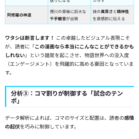
送りになる
たらす
徳川の背後に巨大な
技の
異質さ
と
精神性
阿修羅の神道
千手観音
が出現
を直感的に伝える
ワタシは断言します！
この卓越したビジュアル表現こそ
が、読者に「
この漫画なら本当にこんなことができるかも
しれない
」という錯覚を起こさせ、物語世界への没入度
（エンゲージメント）を飛躍的に高める要因となっていま
す。
分析③：コマ割りが制御する「試合のテン
ポ」
データ解析によれば、コマのサイズと配置は、読者の
感情
の起伏
を巧みに制御しています。