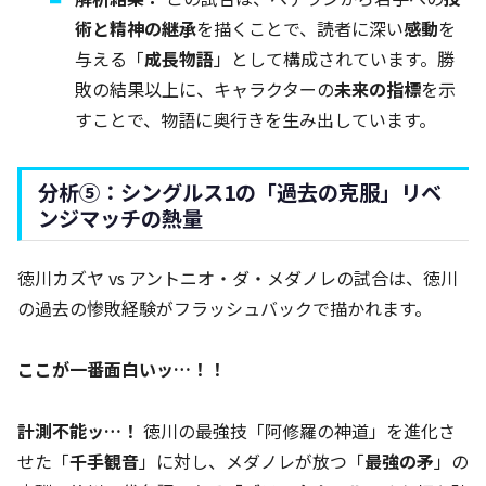
術と精神の継承
を描くことで、読者に深い
感動
を
与える「
成長物語
」として構成されています。勝
敗の結果以上に、キャラクターの
未来の指標
を示
すことで、物語に奥行きを生み出しています。
分析⑤：シングルス1の「過去の克服」リベ
ンジマッチの熱量
徳川カズヤ vs アントニオ・ダ・メダノレの試合は、徳川
の過去の惨敗経験がフラッシュバックで描かれます。
ここが一番面白いッ…！！
計測不能ッ…！
徳川の最強技「阿修羅の神道」を進化さ
せた「
千手観音
」に対し、メダノレが放つ「
最強の矛
」の