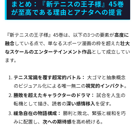
まとめ：『新テニスの王子様』45巻
が至高である理由とアナタへの提言
『新テニスの王子様』45巻は、以下の3つの要素が
高度に
融合
している点で、単なるスポーツ漫画の枠を超えた
壮大
なスケールのエンターテインメント作品
として成立してい
ます。
テニス常識を覆す超常的バトル：
大ゴマと抽象概念
のビジュアル化による唯一無二の
視覚的インパクト
。
勝敗を超えたキャラクターのドラマ：
試合を人生の
転機として描き、読者の
深い感情移入
を促す。
緩急自在の物語構成：
勝利と敗北、緊張と緩和を巧
みに配置し、
次への期待感
を高め続ける。