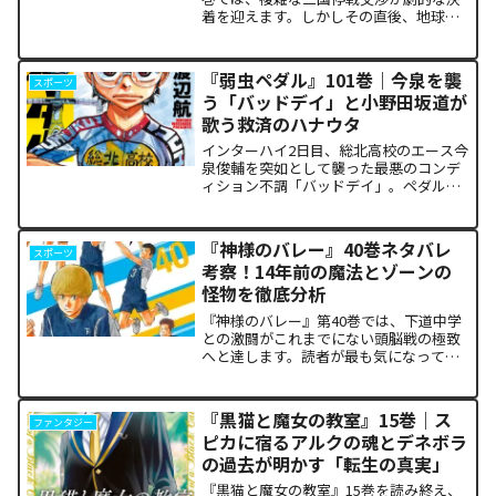
着を迎えます。しかしその直後、地球を
救うという同じ目的を持ちながら、過激
な功利主義を掲げる他国プレイヤーが立
ち塞がります。彼が主張する「狂気の平
『弱虫ペダル』101巻｜今泉を襲
スポーツ
和論」と四谷友助たち...
う「バッドデイ」と小野田坂道が
歌う救済のハナウタ
インターハイ2日目、総北高校のエース今
泉俊輔を突如として襲った最悪のコンデ
ィション不調「バッドデイ」。ペダルを
踏む力すら奪われ、リタイアの危機に瀕
した彼を救うため、キャプテン・小野田
坂道が選択した驚くべき行動が描かれま
『神様のバレー』40巻ネタバレ
スポーツ
す。科学的な限界や競技...
考察！14年前の魔法とゾーンの
怪物を徹底分析
『神様のバレー』第40巻では、下道中学
との激闘がこれまでにない頭脳戦の極致
へと達します。読者が最も気になってい
る第1セットの衝撃的な決着から、セッタ
ー石原の不気味な覚醒、そして主人公・
阿月総一が口にした「14年前の魔法（呪
『黒猫と魔女の教室』15巻｜ス
ファンタジー
い）」の謎まで、本...
ピカに宿るアルクの魂とデネボラ
の過去が明かす「転生の真実」
『黒猫と魔女の教室』15巻を読み終え、