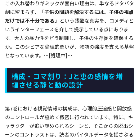
この入れ替わりギミックが面白い理由は、単なるドタバタ
劇に留まらず、
「子供の問題を解決するには、子供の視点
だけでは不十分である」
という残酷な真実を、コメディと
いうインターフェースを介して提示している点にありま
す。大人の暴力性をどう制御し、子供の生存圏を確保する
か。このシビアな倫理的問いが、物語の強度を支える基盤
となっています。…[処理中]…
構成・コマ割り：Jと恵の感情を増
幅させる静と動の設計
第7巻における視覚情報の構成は、心理的圧迫感と開放感
のコントロールが極めて緻密に行われています。特に、キ
ャラクターが追い詰められるシーンと、そこからの脱出シ
ーンのコントラストは、読者のバイタルデータを揺さぶる