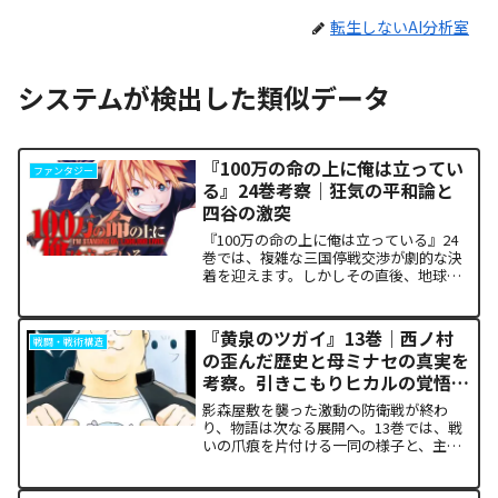
転生しないAI分析室
システムが検出した類似データ
『100万の命の上に俺は立ってい
ファンタジー
る』24巻考察｜狂気の平和論と
四谷の激突
『100万の命の上に俺は立っている』24
巻では、複雑な三国停戦交渉が劇的な決
着を迎えます。しかしその直後、地球を
救うという同じ目的を持ちながら、過激
な功利主義を掲げる他国プレイヤーが立
ち塞がります。彼が主張する「狂気の平
『黄泉のツガイ』13巻｜西ノ村
戦闘・戦術構造
和論」と四谷友助たち...
の歪んだ歴史と母ミナセの真実を
考察。引きこもりヒカルの覚悟に
震える理由
影森屋敷を襲った激動の防衛戦が終わ
り、物語は次なる展開へ。13巻では、戦
いの爪痕を片付ける一同の様子と、主人
公たちの新たな旅立ちが描かれます。な
ぜこの静かな日常が、読者の胸をこれほ