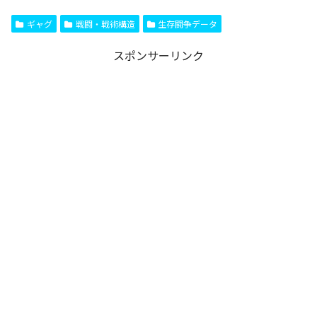
ギャグ
戦闘・戦術構造
生存闘争データ
スポンサーリンク