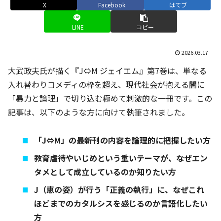
X
Facebook
はてブ
LINE
コピー
2026.03.17
大武政夫氏が描く『J⇔M ジェイエム』第7巻は、単なる
入れ替わりコメディの枠を超え、現代社会が抱える闇に
「暴力と論理」で切り込む極めて刺激的な一冊です。この
記事は、以下のような方に向けて執筆されました。
「J⇔M」の最新刊の内容を論理的に把握したい方
教育虐待やいじめという重いテーマが、なぜエン
タメとして成立しているのか知りたい方
J（恵の姿）が行う「正義の執行」に、なぜこれ
ほどまでのカタルシスを感じるのか言語化したい
方