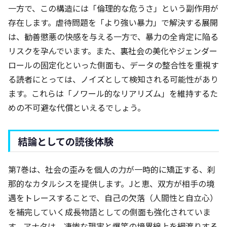
一方で、この構造には「倫理的な危うさ」という副作用が
存在します。虐待問題を「より強い暴力」で解決する展開
は、勧善懲悪の快感を与える一方で、暴力の全肯定に陥る
リスクを孕んでいます。また、裏社会の美化やジェンダー
ロールの固定化といった側面も、データの整合性を重視す
る読者にとっては、ノイズとして検知される可能性があり
ます。これらは「ノワール的なリアリズム」を維持するた
めの不可避な代償といえるでしょう。
結論としての読後体験
第7巻は、社会の歪みを個人の力が一時的に矯正する、刹
那的なカタルシスを提供します。Jと恵、双方が相手の境
遇をトレースすることで、自己の欠落（人間性と自立心）
を補完していく成長物語としての側面も強化されていま
す。アナタは、凄惨な現実と爆笑の境界線上を綱渡りする