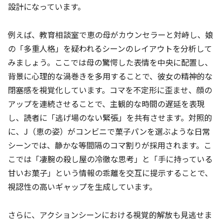
設計になっています。
例えば、教育相談室で恵の母がカウンセラーと対峙し、娘
の「多重人格」を疑われるシーンのレイアウトを分析して
みましょう。ここでは母の驚愕した表情を中央に配置し、
背景に心理的な渦巻きを多用することで、彼女の精神的な
閉塞感を視覚化しています。コマを不定形に歪ませ、顔の
アップを連続させることで、主観的な時間の遅延を表現
し、読者に「逃げ場のない緊張」を共有させます。対照的
に、J（恵の姿）がコンビニで菓子パンを選ぶような日常
シーンでは、静かな等間隔のコマ割りが採用されます。こ
こでは「凄腕の殺し屋の冷徹な思考」と「手に持っている
甘いお菓子」という情報の乖離を交互に提示することで、
視認性の高いギャップを生成しています。
さらに、アクションシーンにおける視覚的解放も見逃せま