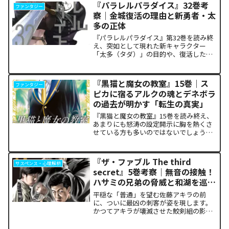
ど熱く焦がすのでしょうか。本記事で
『パラレルパラダイス』32巻考
ファンタジー
は、13巻で明かされた驚愕...
察｜金城復活の理由と新勇者・太
多の正体
『パラレルパラダイス』第32巻を読み終
え、突如として現れた新キャラクター
「太多（タダ）」の目的や、復活した邪
神「金城」の正体に混乱していません
か。また、ザキが果たした復讐の代償が
あまりにも重く、今後の世界の行方が気
『黒猫と魔女の教室』15巻｜ス
ファンタジー
になっている方も多いはずで...
ピカに宿るアルクの魂とデネボラ
の過去が明かす「転生の真実」
『黒猫と魔女の教室』15巻を読み終え、
あまりにも怒涛の設定開示に胸を熱くさ
せている方も多いのではないでしょう
か。物語の第1章ともいえる学園祭（ヴァ
ルプルギス祭）の終結を迎え、祝祭ムー
ドの裏側で、本作最大のミステリーであ
『ザ・ファブル The third
サスペンス・心理解析
った「アルクの正体」と...
secret』5巻考察｜無音の接触！
ハサミの兄弟の脅威と和湖を巡る
因縁の真相
平穏な「普通」を望む佐藤アキラの前
に、ついに最凶の刺客が姿を現します。
かつてアキラが壊滅させた鮫剣組の影に
いた、プロの殺し屋「ハサミの兄弟」と
の接触が本巻の最大の山場です。日常の