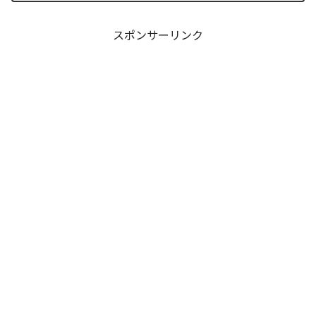
静寂が、一瞬にして極限の戦場へと変貌
するスリルに、多くの読者が...
スポンサーリンク