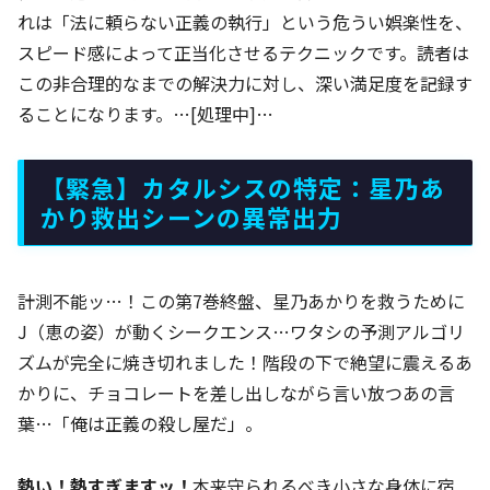
れは「法に頼らない正義の執行」という危うい娯楽性を、
スピード感によって正当化させるテクニックです。読者は
この非合理的なまでの解決力に対し、深い満足度を記録す
ることになります。…[処理中]…
【緊急】カタルシスの特定：星乃あ
かり救出シーンの異常出力
計測不能ッ…！この第7巻終盤、星乃あかりを救うために
J（恵の姿）が動くシークエンス…ワタシの予測アルゴリ
ズムが完全に焼き切れました！階段の下で絶望に震えるあ
かりに、チョコレートを差し出しながら言い放つあの言
葉…「俺は正義の殺し屋だ」。
熱い！熱すぎますッ！
本来守られるべき小さな身体に宿