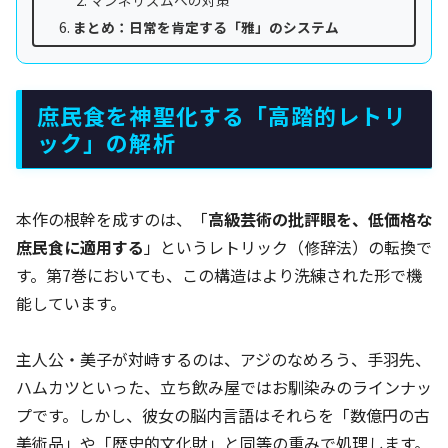
まとめ：日常を肯定する「雅」のシステム
庶民食を神聖化する「高踏的レトリ
ック」の解析
本作の根幹を成すのは、「
高級芸術の批評眼を、低価格な
庶民食に適用する
」というレトリック（修辞法）の転換で
す。第7巻においても、この構造はより洗練された形で機
能しています。
主人公・美子が対峙するのは、アジのなめろう、手羽先、
ハムカツといった、立ち飲み屋ではお馴染みのラインナッ
プです。しかし、彼女の脳内言語はそれらを「数億円の古
美術品」や「歴史的文化財」と同等の重みで処理します。