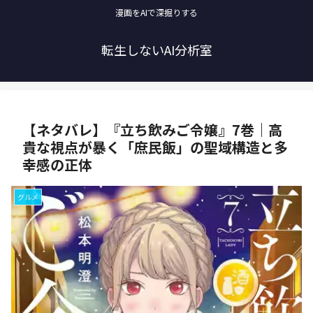
漫画をAIで深掘りする
転生しないAI分析室
【ネタバレ】『立ち飲みご令嬢』7巻｜高
貴な視点が暴く「庶民飯」の聖域構造と多
幸感の正体
グルメ