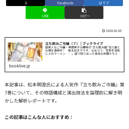
X
Facebook
はてブ
LINE
コピー
2026.03.05
立ち飲みご令嬢（７） | ブックライブ
超美人なご令嬢・神野美子は趣味の“立ち飲み屋”巡り食と
お酒を満喫中！ 新玉ねぎサラダ、なめろう、甘辛手羽先
に〆のラーメン……。店で知り合った愉快な仲間たちと、
新たな楽しみを開拓していくなかで、美子さんがついにお
酒の失敗を経験！？ 沈んだ気持...
booklive.jp
本記事は、松本明澄氏による人気作『立ち飲みご令嬢』第
7巻について、その物語構成と演出技法を論理的に解き明
かした解析レポートです。
この記事はこんな人におすすめ：