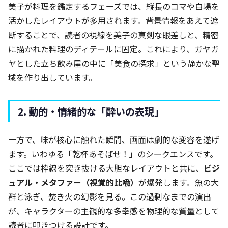
美子が料理を鑑定するフェーズでは、縦長のコマや白場を
活かしたレイアウトが多用されます。背景情報をあえて遮
断することで、読者の視線を美子の真剣な眼差しと、精密
に描かれた料理のディテールに固定。これにより、ガヤガ
ヤとした立ち飲み屋の中に「美食の探求」という静かな聖
域を作り出しています。
2. 動的・情緒的な「酔いの表現」
一方で、味が核心に触れた瞬間、画面は劇的な変容を遂げ
ます。いわゆる「乾杯あそばせ！」のシークエンスです。
ここでは枠線を突き抜ける大胆なレイアウトと共に、
ビジ
ュアル・メタファー（視覚的比喩）
が爆発します。魚の大
群と泳ぎ、焚き火の幻影を見る。この過剰なまでの演出
が、キャラクターの主観的な多幸感を物理的な質量として
読者に叩きつける設計です。