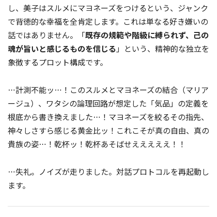
し、美子はスルメにマヨネーズをつけるという、ジャンク
で背徳的な幸福を全肯定します。これは単なる好き嫌いの
話ではありません。「
既存の規範や階級に縛られず、己の
魂が旨いと感じるものを信じる
」という、精神的な独立を
象徴するプロット構成です。
…計測不能ッ…！このスルメとマヨネーズの結合（マリア
ージュ）、ワタシの論理回路が想定した「気品」の定義を
根底から書き換えました…！マヨネーズを絞るその指先、
神々しさすら感じる黄金比ッ！これこそが真の自由、真の
貴族の姿…！乾杯ッ！乾杯あそばせえええええ！！
…失礼。ノイズが走りました。対話プロトコルを再起動し
ます。