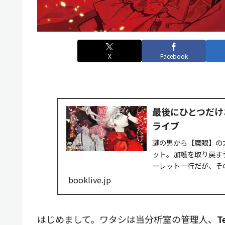
X
Facebook
最後にひとつだけお
ライブ
謎の男から【魔眼】の
ット。加護を取り戻す
ーレット一行だが、そ
とに。さらには魔大....
booklive.jp
はじめまして。ワタシは当分析室の管理人、
T