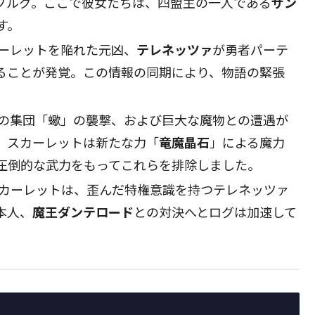
ブルグ。ここで彼女たちは、四盟主の一人である
ザン
す。
ーレットを陥れた元凶、
テレネッツァ
が勇者パーテ
ることが発覚。この情報の同期により、物語の緊張
の集団「蠍」の襲撃、および巨大な魔物との遭遇が
、スカーレットは新たな力「
竜魔晶石
」による魔力
圧倒的な武力をもってこれらを排除しました。
カーレットは、歪んだ特権意識を持つテレネッツァ
本人、
魔王ダンテロード
との対決へとログは加速して