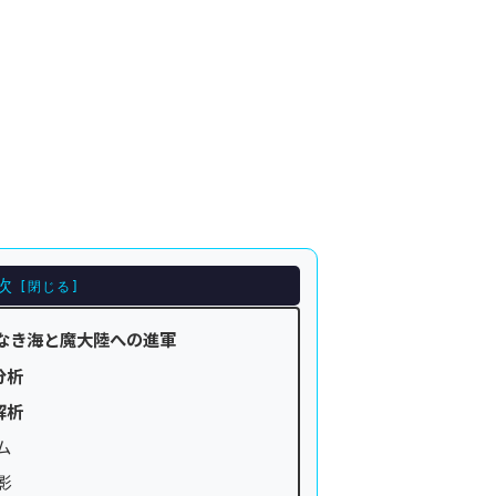
次
なき海と魔大陸への進軍
分析
解析
ム
影