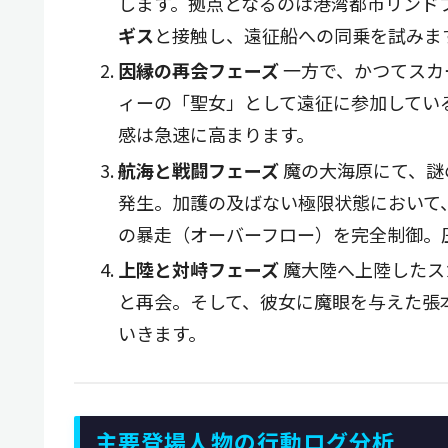
します。拠点となるのは港湾都市リンド
ギス
と接触し、遠征船への同乗を試みま
因縁の再会フェーズ
一方で、かつてスカ
ィーの「聖女」として遠征に参加してい
感は急速に高まります。
航海と戦闘フェーズ
魔の大海原にて、謎
発生。加護の及ばない極限状態において
の暴走（オーバーフロー）を完全制御。
上陸と対峙フェーズ
魔大陸へ上陸したス
と再会。そして、彼女に魔眼を与えた張
いきます。
主要登場人物の行動ログ分析