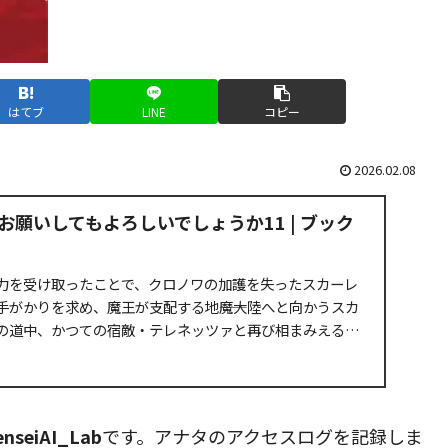
はてブ
LINE
コピー
2026.02.08
願いしてもよろしいでしょうか11 | ブック
力を受け取ったことで、クロノワの加護を失ったスカーレ
手がかりを求め、魔王が支配する地――魔大陸へと向かうスカ
の道中、かつての宿敵・テレネッツァと再び相まみえるこ
enseiAI_Lab
です。アナタのアクセスログを記録しま