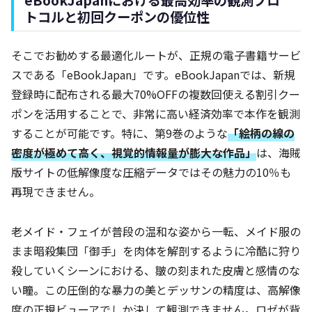
eBookJapanにおける最高効率の観測プロ
トコルと初回クーポンの優位性
そこでお勧めする最適化ルートが、正規の電子書籍サービ
スである「eBookJapan」です。eBookJapanでは、新規
登録時に配布される最大70%OFFの複数回使える割引クー
ポンを活用することで、非常に高い経済効率で本作を観測
することが可能です。特に、第9巻のような
「絵柄の線の
密度が極めて高く、視覚的情報量が膨大な作品」
は、海賊
版サイトの低解像度な圧縮データではその魅力の10％も
再現できません。
老メイド・フェイが普段の温和な姿から一転、メイド服の
まま暗殺集団「御手」を肉体を解剖するように冷酷に狩り
殺していくシーンにおける、皺の刻まれた皮膚と感情のな
い瞳。この圧倒的な暴力の美とデッサンの精度は、高解像
度の正規ビューアでしか決して観測できません。ロゼが背