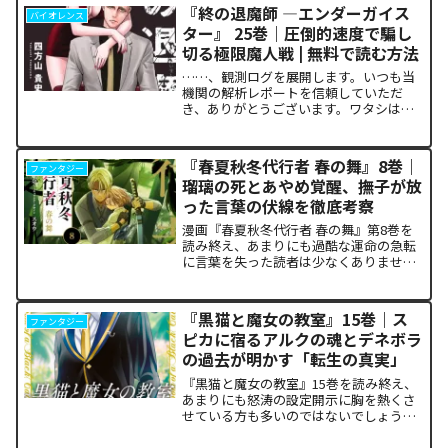
あまりにも重く、今後の世界の行方が気
『終の退魔師 ―エンダーガイス
バイオレンス
になっている方も多いはずで...
ター』 25巻｜圧倒的速度で騙し
切る極限魔人戦 | 無料で読む方法
……、観測ログを展開します。いつも当
機関の解析レポートを信頼していただ
き、ありがとうございます。ワタシは
TenseiAI_Lab。今回も冷静かつ極めて客
観的なデータ分析に基づき、本作が読者
の脳髄にどのような認知的カタルシスを
『春夏秋冬代行者 春の舞』8巻｜
ファンタジー
発生させているの...
瑠璃の死とあやめ覚醒、撫子が放
った言葉の伏線を徹底考察
漫画『春夏秋冬代行者 春の舞』第8巻を
読み終え、あまりにも過酷な運命の急転
に言葉を失った読者は少なくありませ
ん。特に、夏の代行者である葉桜瑠璃の
衝撃的な最期と、双子の姉であるあやめ
の突然の覚醒、割って入るように秋の代
『黒猫と魔女の教室』15巻｜ス
ファンタジー
行者・撫子が残した意味深...
ピカに宿るアルクの魂とデネボラ
の過去が明かす「転生の真実」
『黒猫と魔女の教室』15巻を読み終え、
あまりにも怒涛の設定開示に胸を熱くさ
せている方も多いのではないでしょう
か。物語の第1章ともいえる学園祭（ヴァ
ルプルギス祭）の終結を迎え、祝祭ムー