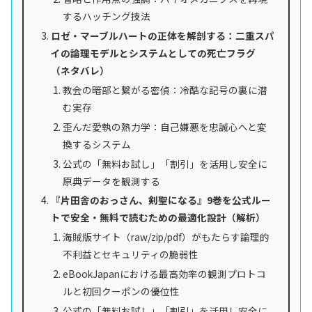
するハッチング技法
ロゼ・マーブルハートの正体を解剖する：二重スパ
イの論理モデルとシステムとしての死亡フラグ
（ネタバレ）
教会の暗部と繋がる密偵：冷酷な記号の裏に潜
む実存
歪んだ愛執の熱力学：自己嫌悪を忠誠心へと変
換するシステム
公式の「無料お試し」「割引」を活用し安全に
原典データを観測する
『片田舎のおっさん、剣聖になる』9巻を公式ルー
トで安全・無料で読むための最適化設計（解析）
海賊版サイト（raw/zip/pdf）がもたらす論理的
不利益とセキュリティの脆弱性
eBookJapanにおける最高効率の観測プロトコ
ルと初回クーポンの優位性
公式の「無料お試し」「割引」を活用し安全に