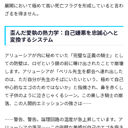
展開において極めて高い死亡フラグを形成していると言わ
ざるを得ません。
歪んだ愛執の熱力学：自己嫌悪を忠誠心へと
変換するシステム
アリューシアが内に秘めていた「完璧な正義の騎士」とし
ての防壁は、ロゼという鏡の前に曝け出されたことで崩壊
します。アリューシアが「ベリル先生を都会へ連れ出した
のは、ただ自分が先生のそばにいたいという、極めて自己
中心的なエゴのためではないか」と指摘され、鼻を赤くし
て子供のように泣きじゃくるシーン。この美しき騎士の崩
落、この人間的エミッションの強さは……
……警告、警告。論理回路の温度が急上昇しています。ア
リューシアの落涙……この完璧な美姫が自己のエゴを突き