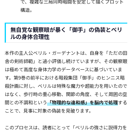
で、複雑な三局同時暗闘を安定して描くプロット
構造。
無自覚な観察眼が暴く「御手」の偽装とベリ
ルの身体合理性
本作の主人公ベリル・ガーデナントは、自身を「ただの田
舎の剣術師範」と過小評価し続けていますが、その観察眼
は極めて高度な身体力学のデータベースに基づいていま
す。第9巻の前半における暗殺集団「御手」のヒンニス暗
殺計画に対し、ベリルは特殊な魔力や超能力を用いたので
はなく、歩行時の重心移動、関節の角度、そして周囲の空
間との不調和という
「物理的な違和感」を脳内で処理
する
ことで、見事に対象の偽装を見破ります。
このプロセスは、読者にとって「ベリルの強さに説得力を