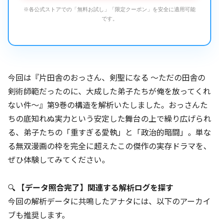
※各公式ストアでの「無料お試し」「限定クーポン」を安全に適用可能
です。
今回は『片田舎のおっさん、剣聖になる ～ただの田舎の
剣術師範だったのに、大成した弟子たちが俺を放ってくれ
ない件～』第9巻の構造を解析いたしました。おっさんた
ちの底知れぬ実力という安定した舞台の上で繰り広げられ
る、弟子たちの「重すぎる愛執」と「政治的暗闘」。単な
る無双漫画の枠を完全に超えたこの傑作の実存ドラマを、
ぜひ体験してみてください。
🔍
【データ照合完了】関連する解析ログを探す
今回の解析データに共鳴したアナタには、以下のアーカイ
ブも推奨します。