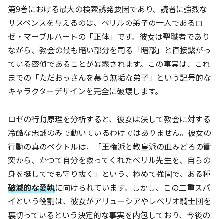
第9巻における最大の検索誘発要因であり、読者に強烈な
サスペンスを与えるのは、ベリルの弟子の一人であるロ
ゼ・マーブルハートの「正体」です。彼女は聖職者であり
ながら、教会の最も暗い部分を司る「暗部」と直接繋がっ
ている密偵であることが暴露されます。この事実は、これ
までの「ただおっさんを慕う無垢な弟子」という記号的な
キャラクターデザインを完全に破壊します。
ロゼの行動原理を分析すると、彼女は決して教会に対する
冷酷な忠誠のみで動いているわけではありません。彼女の
行動の真のベクトルは、「王権派と教皇派の血みどろの衝
突から、かつて自分を救ってくれたベリル先生を、自らの
身を挺してでも守り抜く」という、極めて強固で、ある種
破滅的な愛執
に向けられています。しかし、この二重スパ
イという役割は、彼女がアリューシアやレベリオ騎士団を
裏切っているという決定的な事実を内包しており、今後の