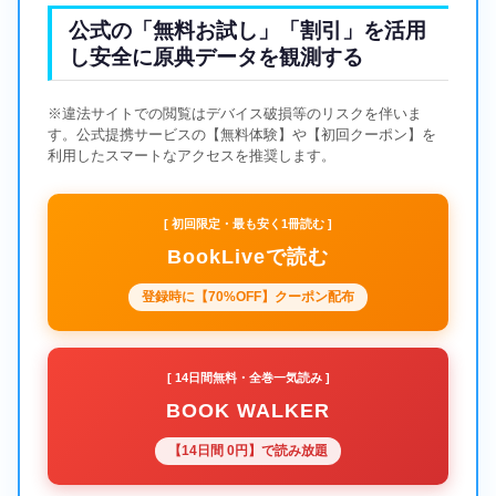
公式の「無料お試し」「割引」を活用
し安全に原典データを観測する
※違法サイトでの閲覧はデバイス破損等のリスクを伴いま
す。公式提携サービスの【無料体験】や【初回クーポン】を
利用したスマートなアクセスを推奨します。
[ 初回限定・最も安く1冊読む ]
BookLiveで読む
登録時に【70%OFF】クーポン配布
[ 14日間無料・全巻一気読み ]
BOOK WALKER
【14日間 0円】で読み放題