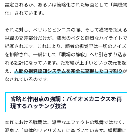
設定されるか、あるいは簡略化された線画として「無機物
化」されています。
それに対し、ベリルとヒンニスの瞳、そして獲物を捉える
視線の交差部分だけが、漆黒のベタと鮮烈なハイライトで
描写されます。これにより、読者の視覚野は一切のノイズ
を排除され、一瞬にして「戦場の静寂」へと引きずり込ま
れる設計になっています。ただ絵が上手いという次元を超
え、
人間の視覚認知システムを完全に掌握したコマ割り
が
なされているのです。
省略と作用点の強調：バイオメカニクスを再
現するハッチング技法
本作における戦闘は、派手なエフェクトの乱舞ではなく、
泥臭い「肉体的リアリズム」に基づいています。模擬戦に