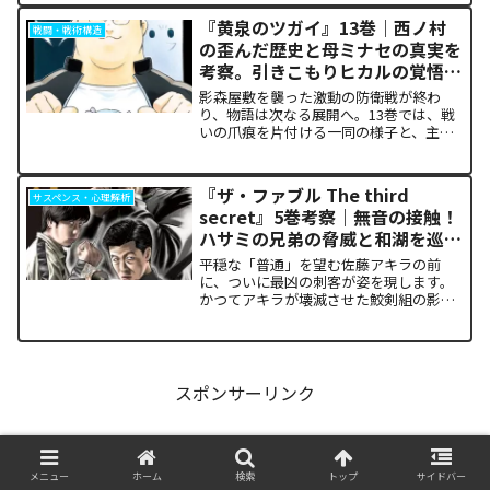
ドの裏側で、本作最大のミステリーであ
『黄泉のツガイ』13巻｜西ノ村
戦闘・戦術構造
った「アルクの正体」と...
の歪んだ歴史と母ミナセの真実を
考察。引きこもりヒカルの覚悟に
震える理由
影森屋敷を襲った激動の防衛戦が終わ
り、物語は次なる展開へ。13巻では、戦
いの爪痕を片付ける一同の様子と、主人
公たちの新たな旅立ちが描かれます。な
ぜこの静かな日常が、読者の胸をこれほ
ど熱く焦がすのでしょうか。本記事で
『ザ・ファブル The third
サスペンス・心理解析
は、13巻で明かされた驚愕...
secret』5巻考察｜無音の接触！
ハサミの兄弟の脅威と和湖を巡る
因縁の真相
平穏な「普通」を望む佐藤アキラの前
に、ついに最凶の刺客が姿を現します。
かつてアキラが壊滅させた鮫剣組の影に
いた、プロの殺し屋「ハサミの兄弟」と
の接触が本巻の最大の山場です。日常の
静寂が、一瞬にして極限の戦場へと変貌
するスリルに、多くの読者が...
スポンサーリンク
メニュー
ホーム
検索
トップ
サイドバー