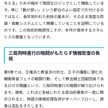
与える」ための極めて強固なロジックとして機能していま
す。単に「勘が良い」という都合のよい設定で片付けるの
ではなく、長年培われた剣技の基本が、そのまま高度な防
諜・索敵システムとして稼働していることを証明している
のです。この技術的無謬性こそが、本作が提供するカタル
シスの基盤となっています。
三局同時進行の暗闘がもたらす情報密度の負
荷
第9巻では、王権派と教皇派の対立、王子の護衛に潜む元
親衛隊長フェイの戦闘行動、そして教会騎士団副団長であ
るロゼの暗躍という、三局同時進行の暗闘が繰り広げられ
ます。通常、これほど多岐にわたる政治的要素が一度に開
示されると、物語の情報処理負荷がオーバーフローし、読
者は混乱をきたします。