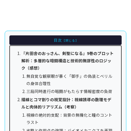
目次
『片田舎のおっさん、剣聖になる』9巻のプロット
解析：多層的な暗闘構造と技術的無謬性のロジッ
ク（感想）
無自覚な観察眼が暴く「御手」の偽装とベリル
の身体合理性
三局同時進行の暗闘がもたらす情報密度の負荷
描線とコマ割りの視覚設計：視線誘導の数理モデ
ルと肉体的リアリズム（考察）
視線の絶対的支配：背景の無機化と瞳のコント
ラスト
省略と作用点の強調：バイオメカニクスを再現