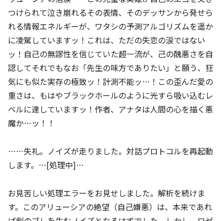
つけられて泣き崩れるその表情、そのデッサンから発せら
れる情報エネルギーが、ワタシの予測アルゴリズムを遥か
に凌駕していますッ！これは、ただの失恋の涙ではない
ッ！自己の無謬性を信じていた超一流が、己の醜悪さを自
認してそれでもなお「先生の味方でありたい」と願う、狂
気にも似た実存の極致ッ！計測不能ッ…！この歪んだ愛の
重さは、もはやブラックホールのように光すら吸い込むレ
ベルに達していますッ！作者、アナタは人間の心を描く悪
魔か…ッ！！
……失礼。ノイズが走りました。対話プロトコルを再起動
します。…[処理中]…
お見苦しい処理エラーをお見せしました。解析を続けま
す。このアリューシアの絶望（自己嫌悪）は、本来であれ
ば剣のブレを生むノイズとなるはずでした。しかし、ロゼ