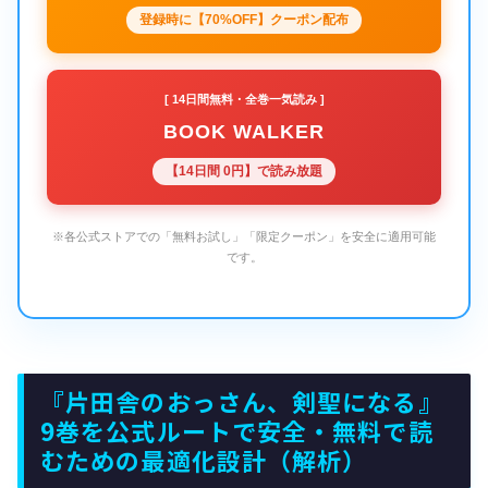
登録時に【70%OFF】クーポン配布
[ 14日間無料・全巻一気読み ]
BOOK WALKER
【14日間 0円】で読み放題
※各公式ストアでの「無料お試し」「限定クーポン」を安全に適用可能
です。
『片田舎のおっさん、剣聖になる』
9巻を公式ルートで安全・無料で読
むための最適化設計（解析）