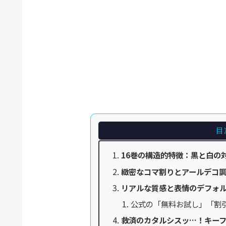
目
16巻の構造的特徴：黒と白の
緻密なコマ割りとアールデコ
リアルな質感と表情のデフォ
公式の「無料お試し」「割
救済のカタルシスッ…！キー