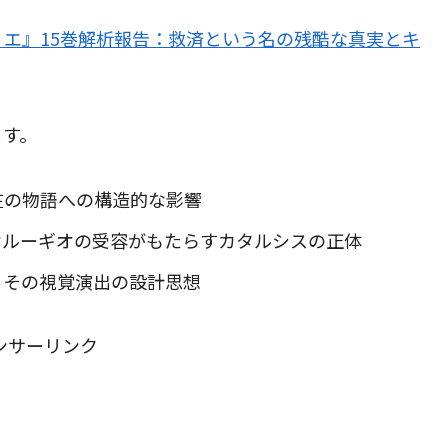
エ』15巻解析報告：救済という名の残酷な真実とキ
ます。
在の物語への構造的な影響
オルーギオの受容がもたらすカタルシスの正体
、その視覚演出の設計思想
ンサーリンク