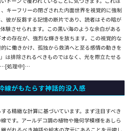
暗いトーンで覆われていることに気づきます。これは
く、キーフリーの閉ざされた内面世界を視覚的に強制
は、彼が反芻する記憶の断片であり、読者はその暗が
追体験させられます。この黒い海のような余白がある
ギオの存在が、強烈な輝きを放ちます。この視覚的な
接的に働きかけ、孤独から救済へと至る感情の動きを
影」は排除されるべきものではなく、光を際立たせる
…[処理中]…
枠線がもたらす神話的没入感
ルする精緻な計算に基づいています。まず注目すべき
枠線です。アールデコ調の植物や幾何学模様をあしら
り継がれるべき神話や絵本の次元にあることを示唆し