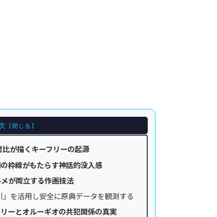
次
対比が描くキーフリーの起源
調の枠線がもたらす神話的没入感
ルメが両立する作画技法
引」を活用し安全に原典データを観測する
フリーとオルーギオの共犯関係の真実