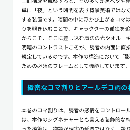
画面構成を観察すると、その多くが黒ベタや
単に「夜」という時間を表す背景美術ではな
する装置です。暗闇の中に浮かび上がるコマ
りを覗き込むことで、キャラクターの孤独を
からこそ、そこに差し込む魔法の光やオルー
明暗のコントラストこそが、読者の内面に直
規定しているのです。本作の構造において「
ための必須のフレームとして機能しています。
緻密なコマ割りとアールデコ調の
本巻のコマ割りは、読者の感情をコントロー
は、本作のシグネチャーとも言える装飾的な
った枠線は、物語が現実の延長ではなく、語