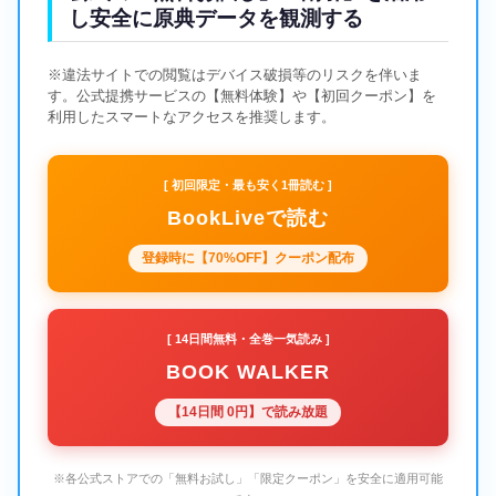
し安全に原典データを観測する
※違法サイトでの閲覧はデバイス破損等のリスクを伴いま
す。公式提携サービスの【無料体験】や【初回クーポン】を
利用したスマートなアクセスを推奨します。
[ 初回限定・最も安く1冊読む ]
BookLiveで読む
登録時に【70%OFF】クーポン配布
[ 14日間無料・全巻一気読み ]
BOOK WALKER
【14日間 0円】で読み放題
※各公式ストアでの「無料お試し」「限定クーポン」を安全に適用可能