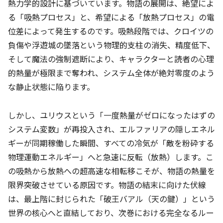
熱力学的設計に基づいています。物語の展開は、絶望によ
る「吸熱プロセス」と、希望による「放熱プロセス」の電
位差によって発生するのです。吸熱段階では、クロイツの
負傷や浮遊城の墜落という物理的支柱の消失、精度低下、
そして魔法の強制遮断により、キャラクターと読者の心理
的熱量が極限まで奪われ、システム全体が絶対零度のよう
な静止状態に陥ります。
しかし、ユリウスという「一度熱量がゼロになったはずの
システム変数」が再投入され、エルファリアの隠しエネル
ギーが同期稼働した瞬間、すべての冷気が「敵を粉砕する
物理運動エネルギー」へと急速に反転（放熱）します。こ
の吸熱から放熱への超高速な相転移こそが、物語の熱量を
限界突破させている原因です。物語の結末に向けた伏線
は、最上階に封じられた「破王バアル（天の鍵）」という
世界の核心へと直結しており、次巻における完全なるルー