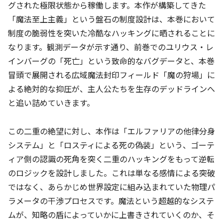
グされた極限状態から稼働します。本作が構築してきた
「魔法至上主義」という盤石の制度設計は、本巻において
制度の脆弱性を突いた冷酷なハッキングに晒されることに
なります。観測データが示す通り、前巻でのユリウス・レ
インバーグの「死亡」という致命的なバグデータと、本巻
冒頭で展開される広域魔法封印フィールド「魔の狩場」に
よる絶対的な抑圧が、主人公たちを生存のデッドラインへ
と追い詰めていきます。
この二重の絶望に対し、本作は「エルファリアの他律分身
システム」と「ロスティによる死の偽装」という、ゴーテ
ィア側の認識の死角を突く二重のハッキングをもって逆転
のロジックを設計しました。これは単なる感情による突破
ではなく、あらかじめ世界設定に組み込まれていた物理パ
ラメータの干渉プロセスです。魔法という超越的なシステ
ムが、知略の盾によっていかに上書きされていくのか、そ