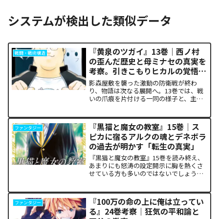
システムが検出した類似データ
『黄泉のツガイ』13巻｜西ノ村
戦闘・戦術構造
の歪んだ歴史と母ミナセの真実を
考察。引きこもりヒカルの覚悟に
震える理由
影森屋敷を襲った激動の防衛戦が終わ
り、物語は次なる展開へ。13巻では、戦
いの爪痕を片付ける一同の様子と、主人
公たちの新たな旅立ちが描かれます。な
ぜこの静かな日常が、読者の胸をこれほ
ど熱く焦がすのでしょうか。本記事で
『黒猫と魔女の教室』15巻｜ス
ファンタジー
は、13巻で明かされた驚愕...
ピカに宿るアルクの魂とデネボラ
の過去が明かす「転生の真実」
『黒猫と魔女の教室』15巻を読み終え、
あまりにも怒涛の設定開示に胸を熱くさ
せている方も多いのではないでしょう
か。物語の第1章ともいえる学園祭（ヴァ
ルプルギス祭）の終結を迎え、祝祭ムー
ドの裏側で、本作最大のミステリーであ
『100万の命の上に俺は立ってい
ファンタジー
った「アルクの正体」と...
る』24巻考察｜狂気の平和論と