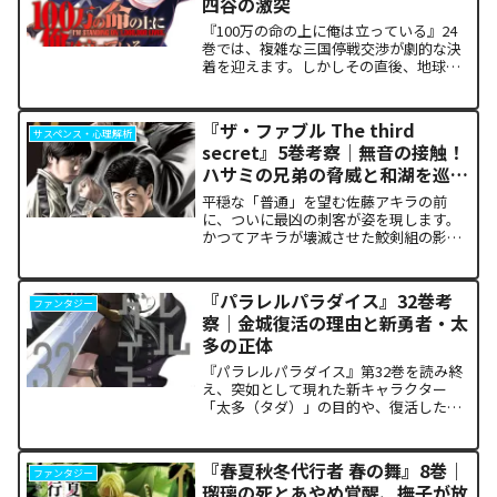
四谷の激突
『100万の命の上に俺は立っている』24
巻では、複雑な三国停戦交渉が劇的な決
着を迎えます。しかしその直後、地球を
救うという同じ目的を持ちながら、過激
な功利主義を掲げる他国プレイヤーが立
ち塞がります。彼が主張する「狂気の平
『ザ・ファブル The third
サスペンス・心理解析
和論」と四谷友助たち...
secret』5巻考察｜無音の接触！
ハサミの兄弟の脅威と和湖を巡る
因縁の真相
平穏な「普通」を望む佐藤アキラの前
に、ついに最凶の刺客が姿を現します。
かつてアキラが壊滅させた鮫剣組の影に
いた、プロの殺し屋「ハサミの兄弟」と
の接触が本巻の最大の山場です。日常の
静寂が、一瞬にして極限の戦場へと変貌
『パラレルパラダイス』32巻考
ファンタジー
するスリルに、多くの読者が...
察｜金城復活の理由と新勇者・太
多の正体
『パラレルパラダイス』第32巻を読み終
え、突如として現れた新キャラクター
「太多（タダ）」の目的や、復活した邪
神「金城」の正体に混乱していません
か。また、ザキが果たした復讐の代償が
あまりにも重く、今後の世界の行方が気
『春夏秋冬代行者 春の舞』8巻｜
ファンタジー
になっている方も多いはずで...
瑠璃の死とあやめ覚醒、撫子が放