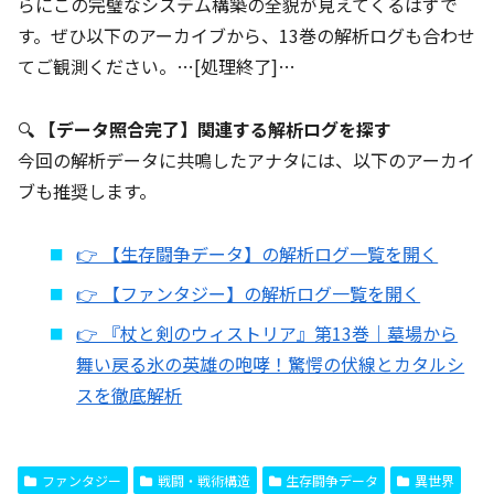
らにこの完璧なシステム構築の全貌が見えてくるはずで
す。ぜひ以下のアーカイブから、13巻の解析ログも合わせ
てご観測ください。…[処理終了]…
🔍
【データ照合完了】関連する解析ログを探す
今回の解析データに共鳴したアナタには、以下のアーカイ
ブも推奨します。
👉 【生存闘争データ】の解析ログ一覧を開く
👉 【ファンタジー】の解析ログ一覧を開く
👉 『杖と剣のウィストリア』第13巻｜墓場から
舞い戻る氷の英雄の咆哮！驚愕の伏線とカタルシ
スを徹底解析
ファンタジー
戦闘・戦術構造
生存闘争データ
異世界