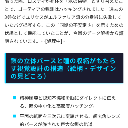
陥った際、ロスティが死体を「氷の偽物」とすり替えたこ
とで、ゴーティアの観測はハッキングされました。過去の
3巻などでユリウスがエルファリア流の分身術に失敗して
いたバグ描写すら、この「同期の不安定さ」を示すための
伏線として機能していたことが、今回のデータ解析から証
明されています。…[処理中]…
鎖の立体パースと瞳の収縮がもたら
す視覚設計の構造（絵柄・デザイン
の見どころ）
精神崩壊と認知不協和を脳にダイレクトに伝え
る、瞳の極小化と高密度ハッチング。
平面の紙面を三次元に変貌させる、超広角レンズ
的パースが施された巨大な鎖の軌道。