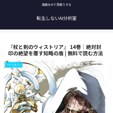
漫画をAIで深掘りする
転生しないAI分析室
『杖と剣のウィストリア』 14巻｜絶対封
印の絶望を覆す知略の盾 | 無料で読む方法
ファンタジー