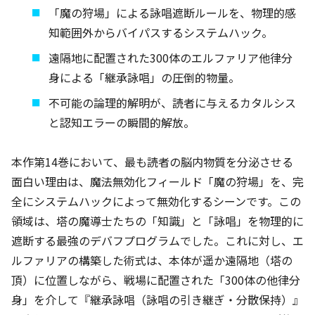
「魔の狩場」による詠唱遮断ルールを、物理的感
知範囲外からバイパスするシステムハック。
遠隔地に配置された300体のエルファリア他律分
身による「継承詠唱」の圧倒的物量。
不可能の論理的解明が、読者に与えるカタルシス
と認知エラーの瞬間的解放。
本作第14巻において、最も読者の脳内物質を分泌させる
面白い理由は、魔法無効化フィールド「魔の狩場」を、完
全にシステムハックによって無効化するシーンです。この
領域は、塔の魔導士たちの「知識」と「詠唱」を物理的に
遮断する最強のデバフプログラムでした。これに対し、エ
ルファリアの構築した術式は、本体が遥か遠隔地（塔の
頂）に位置しながら、戦場に配置された「300体の他律分
身」を介して『継承詠唱（詠唱の引き継ぎ・分散保持）』