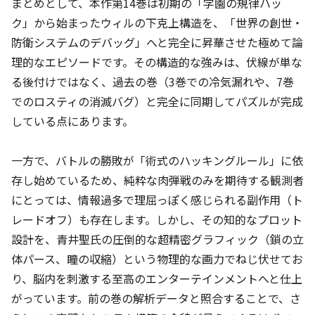
まとめとして、本作第14巻は初期の「学園の規律ハッ
ク」から始まったウィルの下克上構造を、「世界の創世・
防衛システムのデバッグ」へと完全に昇華させた極めて論
理的なエピソードです。その構造的な強みは、伏線が単な
る後付けではなく、過去の巻（3巻での冷気漏れや、7巻
でのロスティの消滅バグ）と完全に同期してパズルが完成
している点にあります。
一方で、バトルの勝敗が「術式のハッキングルール」に依
存し始めているため、純粋な肉弾戦のみを期待する観測者
にとっては、情報過多で理屈っぽく感じられる副作用（ト
レードオフ）も存在します。しかし、その知的なプロット
設計を、青井聖氏の圧倒的な超精密グラフィック（鎖の立
体パース、瞳の収縮）という物理的な画力でねじ伏せてお
り、脳内を刺激する至高のエンターテインメントへと仕上
がっています。前の巻の解析データと照合することで、さ