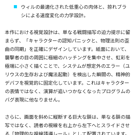
ウィルの最適化された低重心の肉体と、掠れブラ
シによる速度変化の力学設計。
本作における視覚設計は、単なる戦闘描写の迫力提示に留
まらず、「キャラクターの認知パニックと、物理法則の歪
曲の同期」を正確にデザインしています。紙面において、
襲撃者の目の周囲に極細のハッチングを集中させ、虹彩を
極端に小さく描くことで、システムが想定外のエラー（ユ
リウスの生存および魔法起動）を検出した瞬間の、精神的
デバフを視覚的に固定化しています。これはキャラクター
の表情ではなく、演算が追いつかなくなったプログラムの
バグ表現に他なりません。
さらに、画面を斜めに縦断する巨大な鎖は、単なる鎖の描
写ではなく、読者の視線を右上から左下へとスライドさせ
る「物理的な視線誘導レール」として配置されています。