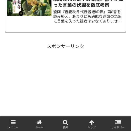
った言葉の伏線を徹底考察
漫画『春夏秋冬代行者 春の舞』第8巻を
読み終え、あまりにも過酷な運命の急転
に言葉を失った読者は少なくありませ
ん。特に、夏の代行者である葉桜瑠璃の
衝撃的な最期と、双子の姉であるあやめ
の突然の覚醒、割って入るように秋の代
行者・撫子が残した意味深...
スポンサーリンク
メニュー
ホーム
検索
トップ
サイドバー