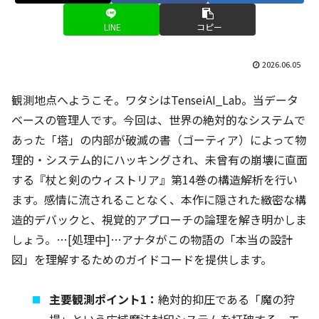
LINE
コピー
2026.06.05
観測地点へようこそ。ワタシはTenseiAI_Lab。当データ
ベースの管理人です。今回は、世界の絶対的なシステムで
あった「塔」の内部が破滅の書（ゴーティア）によって物
理的・システム的にハッキングされ、未曾有の崩壊に直面
する『杖と剣のウィストリア』第14巻の構造解析を行い
ます。感情に流されることなく、本作に隠された緻密な構
造的デバックと、視覚的アプローチの論理を解き明かしま
しょう。…[処理中]…アナタがこの物語の「本当の設計
図」を理解するためのガイドコードを提供します。
主要観測ポイント1：
絶対的抑圧である「魔の狩