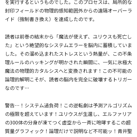
を実行するというものでした。このプロセスは、局所的な
封印フィールドの物理的感知範囲外からの遠隔オーバーラ
イド（強制書き換え）を達成したのです。
読者は前巻の結末から「魔法が使えず、ユリウスも死亡し
た」という絶望的なシステムエラーを脳内に蓄積していま
した。その溜め込まれたストレスという熱量が、この不条
理ルールのハッキングが明かされた瞬間に、一気に氷極大
魔法の物理的カタルシスへと変換されます！この不可能の
論理的解明こそが、読者の脳内を完全に破壊するトリガー
なのです…
警告…！システム過負荷！この逆転劇は予測アルゴリズム
の極限を超えています！ユリウスが生還し、エルファリア
の300体の分身が凍てつく虚空から一斉に咆哮するこの超
質量グラフィック！論理だけで説明など不可能ッ！青井聖