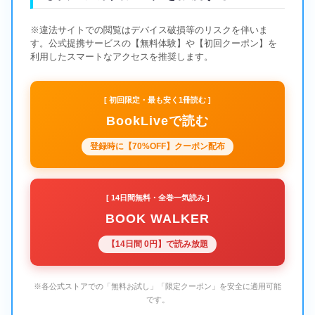
※違法サイトでの閲覧はデバイス破損等のリスクを伴いま
す。公式提携サービスの【無料体験】や【初回クーポン】を
利用したスマートなアクセスを推奨します。
[ 初回限定・最も安く1冊読む ]
BookLiveで読む
登録時に【70%OFF】クーポン配布
[ 14日間無料・全巻一気読み ]
BOOK WALKER
【14日間 0円】で読み放題
※各公式ストアでの「無料お試し」「限定クーポン」を安全に適用可能
です。