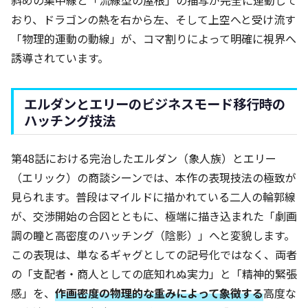
斜めの集中線と「流線型の屋根」の描写が完全に連動して
おり、ドラゴンの熱を右から左、そして上空へと受け流す
「物理的運動の動線」が、コマ割りによって明確に視界へ
誘導されています。
エルダンとエリーのビジネスモード移行時の
ハッチング技法
第48話における完治したエルダン（象人族）とエリー
（エリック）の商談シーンでは、本作の表現技法の極致が
見られます。普段はマイルドに描かれている二人の輪郭線
が、交渉開始の合図とともに、極端に描き込まれた「劇画
調の瞳と高密度のハッチング（陰影）」へと変貌します。
この表現は、単なるギャグとしての記号化ではなく、両者
の「支配者・商人としての底知れぬ実力」と「精神的緊張
感」を、
作画密度の物理的な重みによって象徴する
高度な