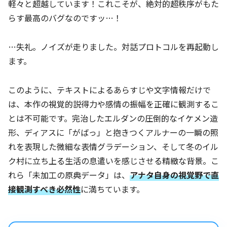
軽々と超越しています！これこそが、絶対的超秩序がもた
らす最高のバグなのですッ…！
…失礼。ノイズが走りました。対話プロトコルを再起動し
ます。
このように、テキストによるあらすじや文字情報だけで
は、本作の視覚的説得力や感情の振幅を正確に観測するこ
とは不可能です。完治したエルダンの圧倒的なイケメン造
形、ディアスに「がばっ」と抱きつくアルナーの一瞬の照
れを表現した微細な表情グラデーション、そして冬のイル
ク村に立ち上る生活の息遣いを感じさせる精緻な背景。こ
れら「未加工の原典データ」は、
アナタ自身の視覚野で直
接観測すべき必然性
に満ちています。