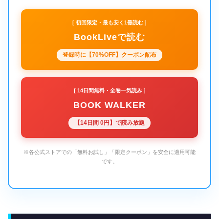
[ 初回限定・最も安く1冊読む ]
BookLiveで読む
登録時に【70%OFF】クーポン配布
[ 14日間無料・全巻一気読み ]
BOOK WALKER
【14日間 0円】で読み放題
※各公式ストアでの「無料お試し」「限定クーポン」を安全に適用可能
です。