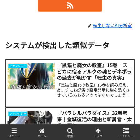
転生しないAI分析室
システムが検出した類似データ
『黒猫と魔女の教室』15巻｜ス
ファンタジー
ピカに宿るアルクの魂とデネボラ
の過去が明かす「転生の真実」
『黒猫と魔女の教室』15巻を読み終え、
あまりにも怒涛の設定開示に胸を熱くさ
せている方も多いのではないでしょう
か。物語の第1章ともいえる学園祭（ヴァ
ルプルギス祭）の終結を迎え、祝祭ムー
ドの裏側で、本作最大のミステリーであ
『パラレルパラダイス』32巻考
ファンタジー
った「アルクの正体」と...
察｜金城復活の理由と新勇者・太
多の正体
『パラレルパラダイス』第32巻を読み終
メニュー
ホーム
検索
トップ
サイドバー
え、突如として現れた新キャラクター