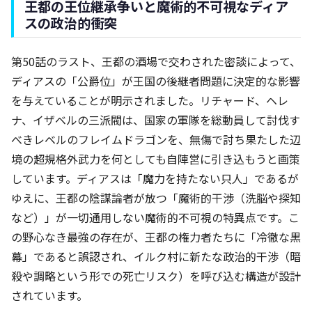
王都の王位継承争いと魔術的不可視なディア
スの政治的衝突
第50話のラスト、王都の酒場で交わされた密談によって、
ディアスの「公爵位」が王国の後継者問題に決定的な影響
を与えていることが明示されました。リチャード、ヘレ
ナ、イザベルの三派閥は、国家の軍隊を総動員して討伐す
べきレベルのフレイムドラゴンを、無傷で討ち果たした辺
境の超規格外武力を何としても自陣営に引き込もうと画策
しています。ディアスは「魔力を持たない只人」であるが
ゆえに、王都の陰謀論者が放つ「魔術的干渉（洗脳や探知
など）」が一切通用しない魔術的不可視の特異点です。こ
の野心なき最強の存在が、王都の権力者たちに「冷徹な黒
幕」であると誤認され、イルク村に新たな政治的干渉（暗
殺や調略という形での死亡リスク）を呼び込む構造が設計
されています。