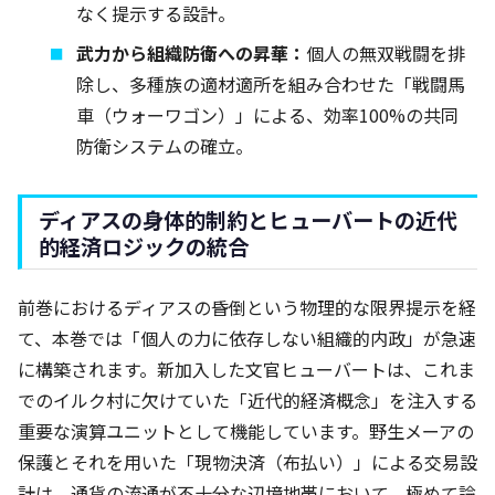
なく提示する設計。
武力から組織防衛への昇華：
個人の無双戦闘を排
除し、多種族の適材適所を組み合わせた「戦闘馬
車（ウォーワゴン）」による、効率100%の共同
防衛システムの確立。
ディアスの身体的制約とヒューバートの近代
的経済ロジックの統合
前巻におけるディアスの昏倒という物理的な限界提示を経
て、本巻では「個人の力に依存しない組織的内政」が急速
に構築されます。新加入した文官ヒューバートは、これま
でのイルク村に欠けていた「近代的経済概念」を注入する
重要な演算ユニットとして機能しています。野生メーアの
保護とそれを用いた「現物決済（布払い）」による交易設
計は、通貨の流通が不十分な辺境地帯において、極めて論