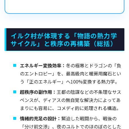
イルク村が体現する「物語の熱力学
サイクル」と秩序の再構築（総括）
エネルギー変換効率：
冬の極寒とドラゴンの「負
のエントロピー」を、最高級肉と暖房用魔石とい
う「正のエネルギー」へ100%変換する熱力学。
超秩序の副作用：
王都の陰謀などの不条理なサス
ペンスが、ディアスの無自覚な解決力によってあ
まりにも容易に、コメディ的に処理される構造。
情緒的充足の設計：
緊迫した戦闘から、戦後の
「分け前交渉」、夜のユルトでのほのぼのとした