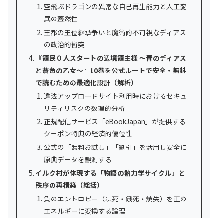
空飛ぶドラゴンの異常な自己再生能力と人工変
異の蓋然性
王都の王位継承争いと魔術的不可視なディアス
の政治的衝突
『領民０人スタートの辺境領主様 ～青のディアス
と蒼角の乙女～』10巻を公式ルートで安全・無料
で読むための最適化設計（解析）
違法アップロードサイト利用時におけるセキュ
リティリスクの数理的分析
正規配信サービス「eBookJapan」が提供する
クーポン特典の経済的優位性
公式の「無料お試し」「割引」を活用し安全に
原典データを観測する
イルク村が体現する「物語の熱力学サイクル」と
秩序の再構築（総括）
負のエントロピー（凍死・餓死・焼失）を正の
エネルギーに変換する論理