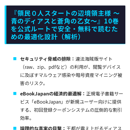
『領民０人スタートの辺境領主様 ～
青のディアスと蒼角の乙女～』10巻
を公式ルートで安全・無料で読むた
めの最適化設計（解析）
セキュリティ脅威の排除：
違法海賊版サイト
（raw、zip、pdfなど）の利用が、閲覧デバイス
に及ぼすマルウェア感染や暗号資産マイニング被
害のリスク。
eBookJapanの経済的最適解：
正規電子書籍サー
ビス「eBookJapan」が新規ユーザー向けに提供
する、初回登録クーポンシステムの圧倒的な割引
効率。
論理的な真実の目撃：
王都が震え上がるディアス