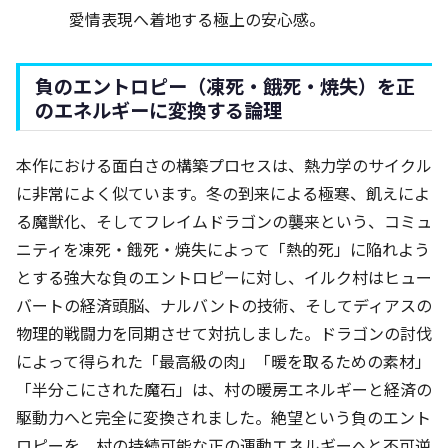
愛情表現へ着地する極上の安心感。
負のエントロピー（凍死・餓死・焼失）を正
のエネルギーに変換する論理
本作における面白さの構築プロセスは、熱力学のサイクル
に非常によく似ています。冬の到来による極寒、飢えによ
る魔獣化、そしてフレイムドラゴンの襲来という、コミュ
ニティを凍死・餓死・焼失によって「熱的死」に陥れよう
とする強大な負のエントロピーに対し、イルク村はヒュー
バートの経済頭脳、ナルバントの技術、そしてディアスの
物理的戦闘力を同期させて対抗しました。ドラゴンの討伐
によって得られた「最高級の肉」「暖を取るための素材」
「半分こにされた魔石」は、村の暖房エネルギーと経済の
駆動力へと完全に変換されました。絶望という負のエント
ロピーを、村の持続可能な正の運動エネルギーへと不可逆