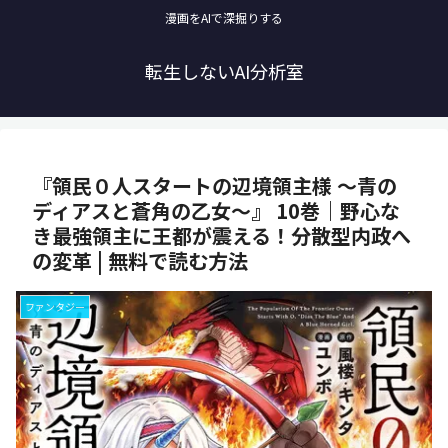
漫画をAIで深掘りする
転生しないAI分析室
『領民０人スタートの辺境領主様 ～青の
ディアスと蒼角の乙女～』 10巻｜野心な
き最強領主に王都が震える！分散型内政へ
の変革 | 無料で読む方法
ファンタジー