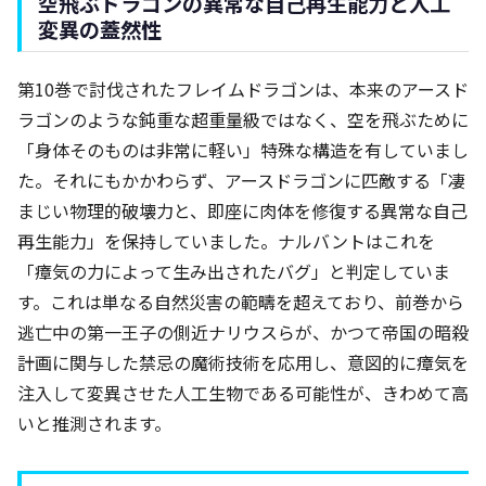
空飛ぶドラゴンの異常な自己再生能力と人工
変異の蓋然性
第10巻で討伐されたフレイムドラゴンは、本来のアースド
ラゴンのような鈍重な超重量級ではなく、空を飛ぶために
「身体そのものは非常に軽い」特殊な構造を有していまし
た。それにもかかわらず、アースドラゴンに匹敵する「凄
まじい物理的破壊力と、即座に肉体を修復する異常な自己
再生能力」を保持していました。ナルバントはこれを
「瘴気の力によって生み出されたバグ」と判定していま
す。これは単なる自然災害の範疇を超えており、前巻から
逃亡中の第一王子の側近ナリウスらが、かつて帝国の暗殺
計画に関与した禁忌の魔術技術を応用し、意図的に瘴気を
注入して変異させた人工生物である可能性が、きわめて高
いと推測されます。