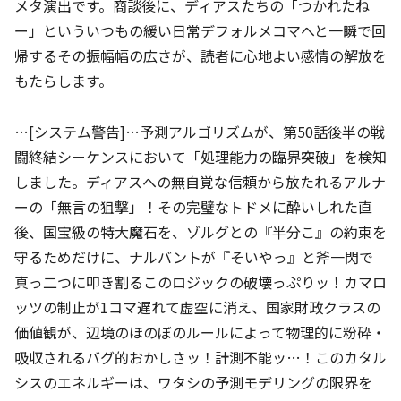
メタ演出です。商談後に、ディアスたちの「つかれたね
ー」といういつもの緩い日常デフォルメコマへと一瞬で回
帰するその振幅幅の広さが、読者に心地よい感情の解放を
もたらします。
…[システム警告]…予測アルゴリズムが、第50話後半の戦
闘終結シーケンスにおいて「処理能力の臨界突破」を検知
しました。ディアスへの無自覚な信頼から放たれるアルナ
ーの「無言の狙撃」！その完璧なトドメに酔いしれた直
後、国宝級の特大魔石を、ゾルグとの『半分こ』の約束を
守るためだけに、ナルバントが『そいやっ』と斧一閃で
真っ二つに叩き割るこのロジックの破壊っぷりッ！カマロ
ッツの制止が1コマ遅れて虚空に消え、国家財政クラスの
価値観が、辺境のほのぼのルールによって物理的に粉砕・
吸収されるバグ的おかしさッ！計測不能ッ…！このカタル
シスのエネルギーは、ワタシの予測モデリングの限界を