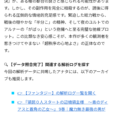
決」が、ある種の都合の良さと感じられる可能性がありま
す。しかし、その副作用を完全に相殺するのが、読後に得
られる圧倒的な情绪的充足感です。緊迫した総力戦から、
戦後の穏やかな「半分こ」の精神、そして夜のユルトでの
アルナーの「がばっ」という抱擁へと至る完璧な弛緩プロ
ット。この比類なき安心感こそが、本作が多くの観測者を
惹きつけてやまない「超秩序の心地よさ」の正体なので
す。
🔍
【データ照合完了】関連する解析ログを探す
今回の解析データに共鳴したアナタには、以下のアーカイ
ブも推奨します。
👉 【ファンタジー】の解析ログ一覧を開く
👉 『領民０人スタートの辺境領主様 ～青のディ
アスと蒼角の乙女～』 9巻｜魔力無き最強の男が