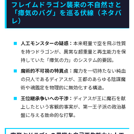
フレイムドラゴン襲来の不自然さと
「瘴気のバグ」を巡る伏線（ネタバ
レ）
人工モンスターの疑惑：
本来軽量で空を飛ぶ性質
を持つドラゴンが、異常な超重量と再生能力を保
持していた「瘴気の力」のシステム的要因。
魔術的不可視の特異点：
魔力を一切持たない純血
の只人であるディアスが、王都のあらゆる陰謀魔
術や魂鑑定を物理的に無効化する構造。
王位継承争いへの干渉：
ディアスが王に魔石を献
上したという客観的事実が、第一王子派の政治基
盤に与える致命的な打撃。