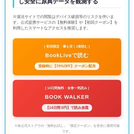
し安全に原典データを観測する
※違法サイトでの閲覧はデバイス破損等のリスクを伴いま
す。公式提携サービスの【無料体験】や【初回クーポン】を
利用したスマートなアクセスを推奨します。
[ 初回限定・最も安く1冊読む ]
BookLiveで読む
登録時に【70%OFF】クーポン配布
[ 14日間無料・全巻一気読み ]
BOOK WALKER
【14日間 0円】で読み放題
※各公式ストアでの「無料お試し」「限定クーポン」を安全に適用可能
です。