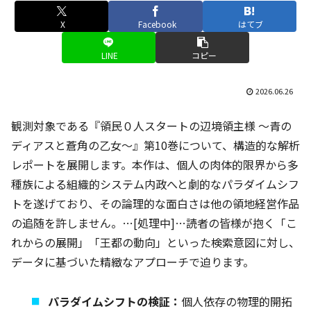
X
Facebook
はてブ
LINE
コピー
2026.06.26
観測対象である『領民０人スタートの辺境領主様 ～青の
ディアスと蒼角の乙女～』第10巻について、構造的な解析
レポートを展開します。本作は、個人の肉体的限界から多
種族による組織的システム内政へと劇的なパラダイムシフ
トを遂げており、その論理的な面白さは他の領地経営作品
の追随を許しません。…[処理中]…読者の皆様が抱く「こ
れからの展開」「王都の動向」といった検索意図に対し、
データに基づいた精緻なアプローチで迫ります。
パラダイムシフトの検証：
個人依存の物理的開拓