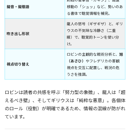
擬音・擬態語
移動の「シュッ」など、勢いのあ
る書体で聴覚情報を補完。
龍人の怒号（ギザギザ）と、ギリ
ウスの不気味な冷静さ（二重
吹き出し形状
線）で、聴覚的トーンを使い分
け。
ロビンの主観的な戦術分析と、
旭
（あさひ）
やフレデリカの客観
視点切り替え
視点を交互に配置し、戦況の危
うさを強調。
ロビンは読者の共感を呼ぶ「努力型の象徴」、龍人は「超
えるべき壁」、そしてギリウスは「純粋な悪意」。各個体
のロール（役割）が明確であるため、情報の混線が防がれ
ています。