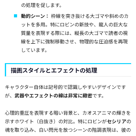
の処理を促します。
動的シーン：
枠線を突き抜ける大ゴマや斜めのカ
ットを多用。特にロビンの新技や、龍人の巨大な
質量を表現する際には、縦長の大ゴマで読者の視
線を上下に強制移動させ、物理的な圧迫感を再現
しています。
描画スタイルとエフェクトの処理
キャラクター自体は記号的で認識しやすいデザインです
が、
武器やエフェクトの線は非常に緻密
です。
心理的重圧を表現する暗い背景と、カオスアニマの輝きを
示すホワイト（白抜き）の対比。特にロビンが
セシリア
の
魂を取り込み、白い閃光を放つシーンの階調表現は、彼の