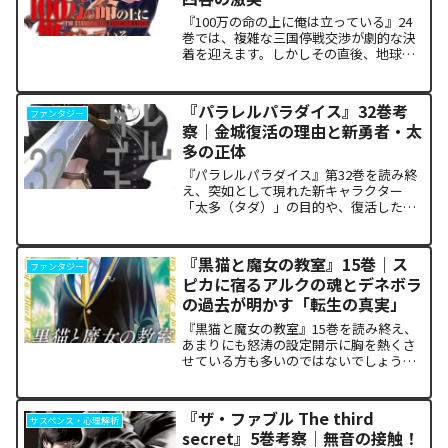
『100万の命の上に俺は立っている』24
巻では、複雑な三国停戦交渉が劇的な決
着を迎えます。しかしその直後、地球を
救うという同じ目的を持ちながら、過激
な功利主義を掲げる他国プレイヤーが立
ち塞がります。彼が主張する「狂気の平
『パラレルパラダイス』32巻考
ファンタジー
和論」と四谷友助たち...
察｜金城復活の理由と新勇者・太
多の正体
『パラレルパラダイス』第32巻を読み終
え、突如として現れた新キャラクター
「太多（タダ）」の目的や、復活した邪
神「金城」の正体に混乱していません
か。また、ザキが果たした復讐の代償が
あまりにも重く、今後の世界の行方が気
『黒猫と魔女の教室』15巻｜ス
ファンタジー
になっている方も多いはずで...
ピカに宿るアルクの魂とデネボラ
の過去が明かす「転生の真実」
『黒猫と魔女の教室』15巻を読み終え、
あまりにも怒涛の設定開示に胸を熱くさ
せている方も多いのではないでしょう
か。物語の第1章ともいえる学園祭（ヴァ
ルプルギス祭）の終結を迎え、祝祭ムー
ドの裏側で、本作最大のミステリーであ
『ザ・ファブル The third
サスペンス・心理解析
った「アルクの正体」と...
secret』5巻考察｜無音の接触！