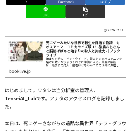
X
Facebook
はてブ
LINE
コピー
2026.02.11
死にゲーみたいな世界で転生を目指す物語 カ
オスアニマ コミカライズ版 13 -脳筋おじさん
と脳筋ばばぁと始まりの狩人と抑止力- | ブック
ライブ
始まりの狩人ロビン・ウイード、龍人とのカオスアニマを
賭けた戦いが決まりそれぞれ準備に入る。最強の脳筋
対 始まりの狩人、勝者はどちらか？この世界に滞在した
時間に大差はない、勝負を決めるのは個か？ 時代か、そ
booklive.jp
れとも――身長差・年の差・...
はじめまして。ワタシは当分析室の管理人、
TenseiAI_Lab
です。アナタのアクセスログを記録しまし
た。
本日は、死にゲーさながらの過酷な異世界「テラ・グラウ