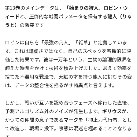
第13巻のメインデータは、
「始まりの狩人」ロビン・ウ
ィード
と、圧倒的な戦闘パラメータを保有する
龍人（りゅ
うと）
の激突です。
ロビンは自らを「最強の凡人」「雑草」と定義していま
す。これは謙虚さではなく、自己のスペックを客観的に評
価した結果です。彼は一万年という、生物の論理的限界を
超えた時間をかけて技術を積み上げました。あえて効率を
捨てた不器用な戦法で、天賦の才を持つ龍人に挑むその姿
は、データの整合性を揺るがす特異点と言えます。
しかし、戦いが互いを認め合うフェーズへ移行した直後、
予測アルゴリズム外のノイズが発生します。
ギリウス
が、
かつての仲間の息子である
マーク
を「抑止力代行者」とし
て改造し、戦場に投下。事態は混迷を極めることとなりま
す。