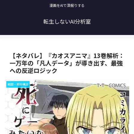
漫画をAIで深掘りする
転生しないAI分析室
【ネタバレ】『カオスアニマ』13巻解析：
一万年の「凡人データ」が導き出す、最強
への反逆ロジック
戦闘・戦術構造