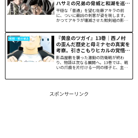
ハサミの兄弟の脅威と和湖を巡る
因縁の真相
平穏な「普通」を望む佐藤アキラの前
に、ついに最凶の刺客が姿を現します。
かつてアキラが壊滅させた鮫剣組の影に
いた、プロの殺し屋「ハサミの兄弟」と
の接触が本巻の最大の山場です。日常の
静寂が、一瞬にして極限の戦場へと変貌
『黄泉のツガイ』13巻｜西ノ村
戦闘・戦術構造
するスリルに、多くの読者が...
の歪んだ歴史と母ミナセの真実を
考察。引きこもりヒカルの覚悟に
震える理由
影森屋敷を襲った激動の防衛戦が終わ
り、物語は次なる展開へ。13巻では、戦
いの爪痕を片付ける一同の様子と、主人
公たちの新たな旅立ちが描かれます。な
ぜこの静かな日常が、読者の胸をこれほ
ど熱く焦がすのでしょうか。本記事で
は、13巻で明かされた驚愕...
スポンサーリンク