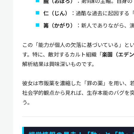
朧（おぼろ）
：第9課の主軸。自身の
仁（じん）
：過酷な過去に起因する
篝（かがり）
：新人でありながら、
この「能力が個人の欠落に基づいている」と
す。特に、敵対するカルト組織「
楽園（エデ
解析結果は興味深いものです。
彼女は市販薬を濃縮した「罪の薬」を用い、
社会学的観点から見れば、生存本能のバグを
う。