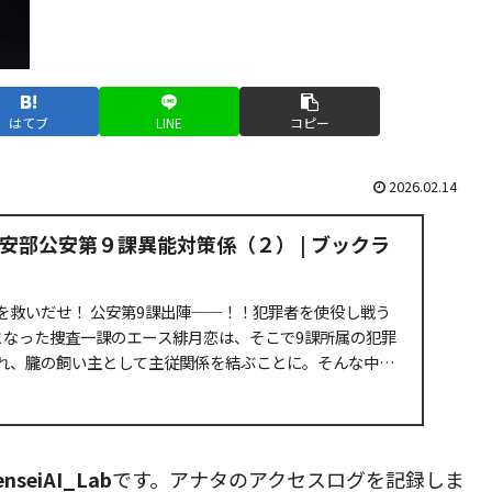
はてブ
LINE
コピー
2026.02.14
安部公安第９課異能対策係（２） | ブックラ
を救いだせ！ 公安第9課出陣──！！犯罪者を使役し戦う
となった捜査一課のエース緋月恋は、そこで9課所属の犯罪
れ、朧の飼い主として主従関係を結ぶことに。そんな中、
.
enseiAI_Lab
です。アナタのアクセスログを記録しま