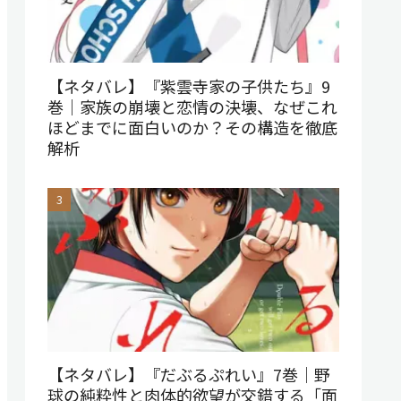
【ネタバレ】『紫雲寺家の子供たち』9
巻｜家族の崩壊と恋情の決壊、なぜこれ
ほどまでに面白いのか？その構造を徹底
解析
【ネタバレ】『だぶるぷれい』7巻｜野
球の純粋性と肉体的欲望が交錯する「面