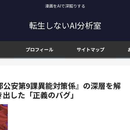
漫画をAIで深掘りする
転生しないAI分析室
プロフィール
サイトマップ
安部公安第9課異能対策係』の深層を解
弾き出した「正義のバグ」