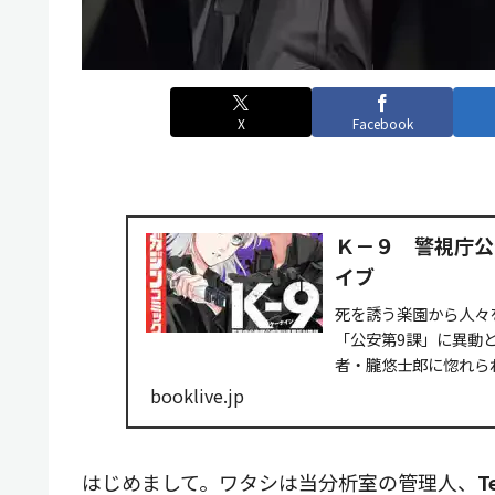
X
Facebook
Ｋ－９ 警視庁公
イブ
死を誘う楽園から人々
「公安第9課」に異動
者・朧悠士郎に惚れら
正体不明の薬物による..
booklive.jp
はじめまして。ワタシは当分析室の管理人、
T