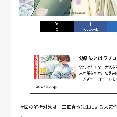
X
Facebook
幼馴染とはラブコ
傷付けたくない大切な
人が誰なのか。幼馴染
一人ずつ一日デートを
え、ハル、オリアナ、そ..
booklive.jp
今回の解析対象は、三笹真也先生による人気作
す。