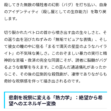
殺してきた無数の犠牲者の幻影（バグ）を打ち払い、自身
のアイデンティティ（殺し屋としての生存能力）を取り戻
します。
切り裂かれたペトロの首から噴き出す血の生々しさと、そ
の返り血を浴びたねずみの「無垢でピュアな表情」、そし
て彼女の瞳の中に宿る「まるで満天の星空のようなハイラ
イト」の不気味な美しさ。このおぞましい暴力の実行と精
神的な至福・救済の完全な同調こそが、読者に脳髄がバグ
るような衝撃を与えます。この歪んだ通過儀礼があったか
らこそ、その後の圧倒的な殺戮劇が、凄惨でありながらも
奇妙な祝祭感を伴って描き出されるのです。
悲劇を祝祭に変える「熱力学」：絶望から希
望へのエネルギー変換