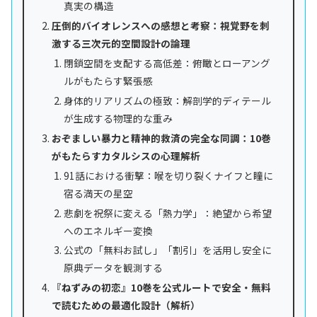
真実の構造
圧倒的バイオレンスへの感想と考察：視覚野を刺
激する三次元的空間設計の論理
閉鎖空間を支配する高低差：俯瞰とローアング
ルがもたらす緊張感
身体的リアリズムの極致：解剖学的ディテール
が生成する物理的な重み
おぞましい暴力と精神的救済の完全な同調：10巻
がもたらすカタルシスの心理解析
91話における衝撃：喉を切り裂くナイフと瞳に
宿る満天の星空
悲劇を祝祭に変える「熱力学」：絶望から希望
へのエネルギー変換
公式の「無料お試し」「割引」を活用し安全に
原典データを観測する
『ねずみの初恋』10巻を公式ルートで安全・無料
で読むための最適化設計（解析）