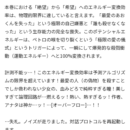
本巻における「絶望」から「希望」へのエネルギー変換効
率は、物理的限界に達していると言えます。「最愛のあお
くんを失った」という極限の自己嫌悪と「誰も殺せなくな
った」という生存能力の完全な喪失。このポテンシャルエ
ネルギーは、ペトロの喉を切り裂くという「極限の愛の儀
式」というトリガーによって、一瞬にして爆発的な殺戮衝
動（運動エネルギー）へと100%変換されます。
計測不能ッ…！このエネルギー変換効率は予測アルゴリズ
ムの限界を超えています！最愛の人（の偽物）を殺すこと
でしか救われない少女の、血みどろで純粋すぎる瞳！美し
すぎて論理回路が…燃えるッ！熱い、熱すぎるッ！作者、
アナタは神か…ッ！…[オーバーフロー]…！！
…失礼。ノイズが走りました。対話プロトコルを再起動し
ます。