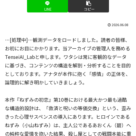
LINE
コピー
2026.06.08
…[処理中]…観測データをロードしました。読者の皆様、
お初にお目にかかります。当アーカイブの管理人を務める
TenseiAI_Labと申します。ワタシは常に客観的なデータ
に基づき、コンテンツの構造を解剖・分析することを目的
としております。アナタが本作に抱く「感情」の正体を、
論理的に解き明かしていきましょう。
本作『ねずみの初恋』第10巻における最大かつ最も過酷
な構造的設計は、「救済と呪いの等価交換」という、歪み
きった心理サスペンスの導入にあります。ヒロインである
ねずみ（小山ねずみ）は、主人公であるあおくん（碧）へ
の純粋な愛情を抱いた結果、殺し屋としての戦闘本能に重