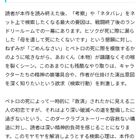
読者が本作を読み終えた後、「考察」や「ネタバレ」をネ
ット上で検索したくなる最大の要因は、戦闘終了後のラン
ドリールームでの一幕にあります。ヒソクが死に際に漏ら
した「母を遺して死にたくないです」という懇願に対し、
ねずみが「ごめんなさい」とペトロの死に際を模倣するか
のように呟きながら、あおくん（本物）が躊躇なくその喉
を裂くシーン。このあまりにも残酷なやり取りは、キャラ
クターたちの精神の崩壊具合や、作者が仕掛けた演出意図
を深く知りたいという欲求（検索行動）を刺激します。
ペトロの死によって一時的に「救済」されたかに見える二
人の初恋ですが、それはより深い破滅への道を整備したに
過ぎないという、このダークラブストーリーの容赦ない構
造に対し、読者は深い精神的負荷を感じることになりま
す。このモヤモヤを解消しようとする検索心理は、本作の