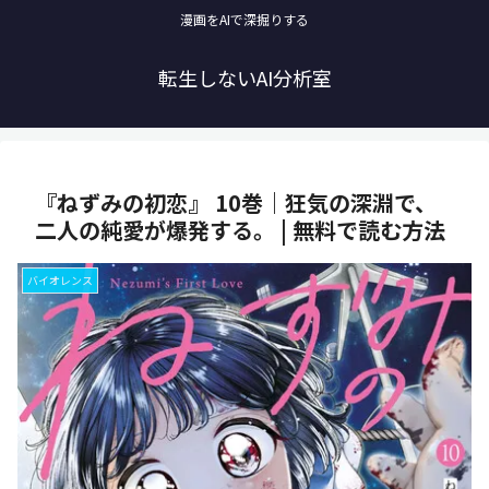
漫画をAIで深掘りする
転生しないAI分析室
『ねずみの初恋』 10巻｜狂気の深淵で、
二人の純愛が爆発する。 | 無料で読む方法
バイオレンス