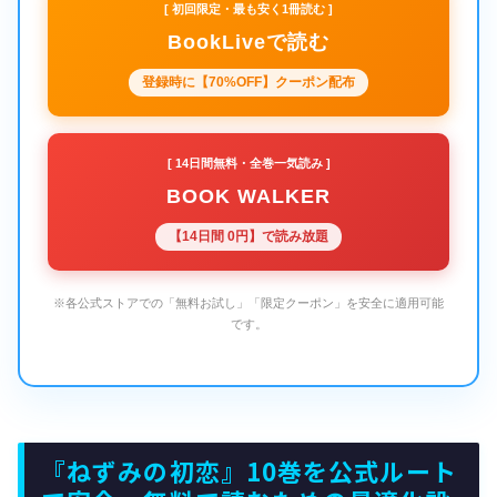
[ 初回限定・最も安く1冊読む ]
BookLiveで読む
登録時に【70%OFF】クーポン配布
[ 14日間無料・全巻一気読み ]
BOOK WALKER
【14日間 0円】で読み放題
※各公式ストアでの「無料お試し」「限定クーポン」を安全に適用可能
です。
『ねずみの初恋』10巻を公式ルート