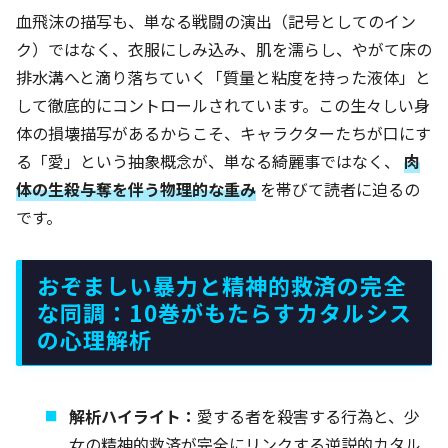
血飛沫の描写も、単なる戦闘の演出（記号としてのイン
ク）ではなく、衣服にしみ込み、肌を濡らし、やがて床の
排水溝へと滴り落ちていく「質量と粘度を持った液体」と
して徹底的にコントロールされています。この生々しい身
体の損壊描写があるからこそ、キャラクターたちが口にす
る「愛」という抽象概念が、単なる綺麗事ではなく、
肉
体の生殺与奪を伴う物理的な重み
を帯びて読者に迫るの
です。
おぞましい暴力と精神的救済の完全
な同調：10巻がもたらすカタルシス
の心理解析
解析ハイライト：
愛する者を殺害する行為と、少
女の精神的救済が完全にリンクする逆説的カタル