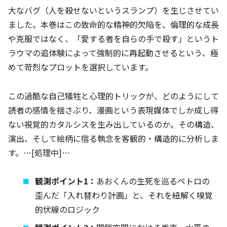
大なバグ（人を殺せないというスランプ）を生じさせてい
ました。本巻はこの致命的な精神的欠陥を、倫理的な成長
や克服ではなく、「愛する者を自らの手で殺す」というト
ラウマの追体験によって強制的に再起動させるという、極
めて苛烈なプロットを選択しています。
この過酷な自己犠牲と心理的トリックが、どのようにして
読者の感情を揺さぶり、漫画という表現媒体でしか成し得
ない視覚的カタルシスを生み出しているのか。その構造、
演出、そして絵柄に宿る執念を客観的・構造的に分析しま
す。…[処理中]…
観測ポイント1：
あおくんの生死を巡るペトロの
歪んだ「入れ替わり計画」と、それを紐解く嗅覚
的伏線のロジック