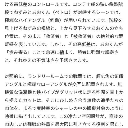
ける高低差のコントロールです。コンテナ船の狭い鉄製階
段でねずみとあおくん（ペトロ）が対峙するシーンでは、
極端なハイアングル（俯瞰）が用いられています。階段を
見上げるねずみの視線と、上から見下ろすあおくんの立ち
位置は、そのまま「救済者」と「被救済者」の絶対的な距
離感を表しています。しかし、その高低差は、あおくんが
「歩み寄る」ことで急速に縮まり、読者に強烈な親密さ
と、それゆえの不気味さを予感させます。
対照的に、ランドリールームでの戦闘では、超広角の俯瞰
アングルと極端なローアングルが交互に配置されます。無
機質な洗濯機と鉄パイプがグリッド状に走る空間を真上か
ら捉えたカットは、そこにひしめき合う無数の追手たちの
肉体を、まるで実験室のシャーレの中の観察対象のように
冷徹に描き出しています。この冷たい空間設計が、直後の
肉肉しい肉弾戦の熱量を最大限に引き立てる役割を果たし