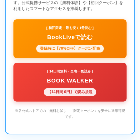
す。公式提携サービスの【無料体験】や【初回クーポン】を
利用したスマートなアクセスを推奨します。
[ 初回限定・最も安く1冊読む ]
BookLiveで読む
登録時に【70%OFF】クーポン配布
[ 14日間無料・全巻一気読み ]
BOOK WALKER
【14日間 0円】で読み放題
※各公式ストアでの「無料お試し」「限定クーポン」を安全に適用可能
です。