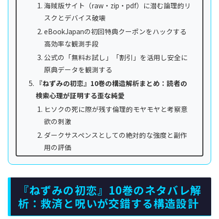
海賊版サイト（raw・zip・pdf）に潜む論理的リ
スクとデバイス破壊
eBookJapanの初回特典クーポンをハックする
高効率な観測手段
公式の「無料お試し」「割引」を活用し安全に
原典データを観測する
『ねずみの初恋』10巻の構造解析まとめ：読者の
検索心理が証明する歪な純愛
ヒソクの死に際が残す倫理的モヤモヤと考察意
欲の刺激
ダークサスペンスとしての絶対的な強度と副作
用の評価
『ねずみの初恋』10巻のネタバレ解
析：救済と呪いが交錯する構造設計