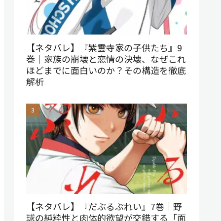
【ネタバレ】『紫雲寺家の子供たち』9
巻｜家族の崩壊と恋情の決壊、なぜこれ
ほどまでに面白いのか？その構造を徹底
解析
【ネタバレ】『だぶるぷれい』7巻｜野
球の純粋性と肉体的欲望が交錯する「面