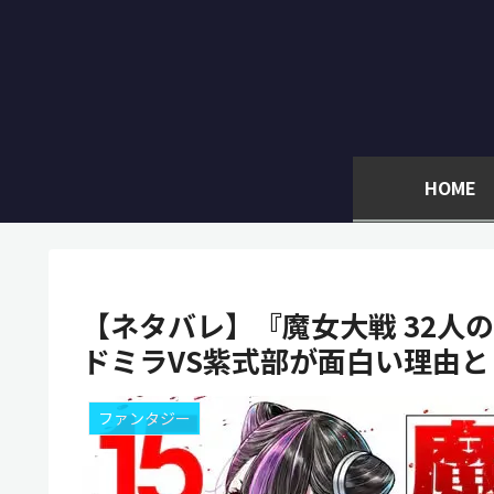
HOME
【ネタバレ】『魔女大戦 32人
ドミラVS紫式部が面白い理由
ファンタジー