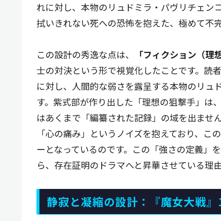
れに対し、本物のリュドミラ・パヴリチェン
拭いきれない死への恐怖を抱えた、極めて不
この設計の秀逸な点は、
「フィクション（理想
士の対決という形で視覚化したことです。読
に対し、人間的な弱さを露呈する本物のリュ
す。紫式部が作り出した「理想の狙撃手」は
はあくまで「編纂された記録」の域を出ませ
「心の痛み」というノイズを抱えており、こ
ーとなっているのです。この「強さの定義」を
ら、存在証明のドラマへと昇華させている理
静寂と凝縮の設計：『魔女大戦』