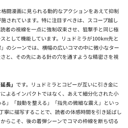
な格闘漫画に見られる動的なアクションをあえて抑制
が施されています。特に注目すべきは、スコープ越し
は読者の視線を一点に強制収束させ、狙撃手と同じ極
スとして機能しています。リュドミラが100km先と
撃」のシーンでは、横幅の広いコマの中に微小なター
大さと、その先にある針の穴を通すような精密さを視
の延長」
です。リュドミラとコピーが互いに引き金に
マによるインパクトではなく、あえて細分化された小
める」「鼓動を整える」「指先の微細な震え」といっ
丁寧に描写することで、読者の体感時間を引き延ばし
るからこそ、後の着弾シーンでコマの枠線を断ち切る