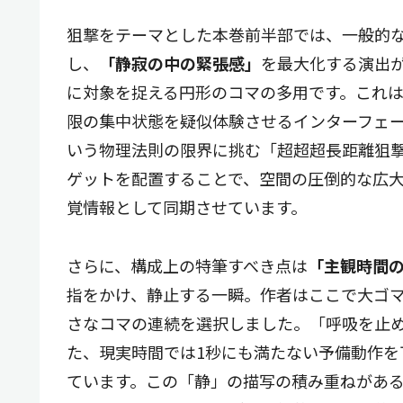
狙撃をテーマとした本巻前半部では、一般的
し、
「静寂の中の緊張感」
を最大化する演出
に対象を捉える円形のコマの多用です。これ
限の集中状態を疑似体験させるインターフェー
いう物理法則の限界に挑む「超超超長距離狙
ゲットを配置することで、空間の圧倒的な広
覚情報として同期させています。
さらに、構成上の特筆すべき点は
「主観時間
指をかけ、静止する一瞬。作者はここで大ゴ
さなコマの連続を選択しました。「呼吸を止
た、現実時間では1秒にも満たない予備動作を
ています。この「静」の描写の積み重ねがあ