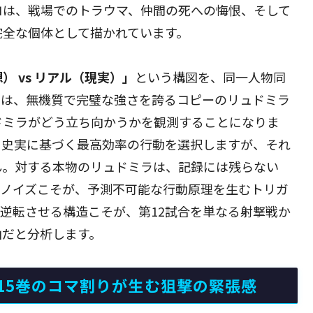
コは、戦場でのトラウマ、仲間の死への悔恨、そして
完全な個体として描かれています。
） vs リアル（現実）」
という構図を、同一人物同
者は、無機質で完璧な強さを誇るコピーのリュドミラ
ドミラがどう立ち向かうかを観測することになりま
、史実に基づく最高効率の行動を選択しますが、それ
ん。対する本物のリュドミラは、記録には残らない
のノイズこそが、予測不可能な行動原理を生むトリガ
逆転させる構造こそが、第12試合を単なる射撃戦か
由だと分析します。
15巻のコマ割りが生む狙撃の緊張感