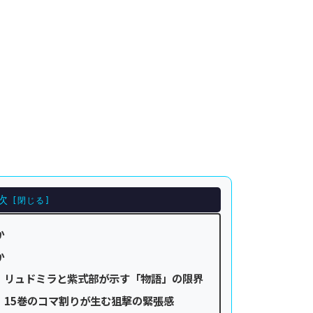
次
か
か
：リュドミラと紫式部が示す「物語」の限界
』15巻のコマ割りが生む狙撃の緊張感