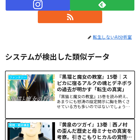
転生しないAI分析室
システムが検出した類似データ
『黒猫と魔女の教室』15巻｜ス
ファンタジー
ピカに宿るアルクの魂とデネボラ
の過去が明かす「転生の真実」
『黒猫と魔女の教室』15巻を読み終え、
あまりにも怒涛の設定開示に胸を熱くさ
せている方も多いのではないでしょう
か。物語の第1章ともいえる学園祭（ヴァ
ルプルギス祭）の終結を迎え、祝祭ムー
ドの裏側で、本作最大のミステリーであ
『黄泉のツガイ』13巻｜西ノ村
戦闘・戦術構造
った「アルクの正体」と...
の歪んだ歴史と母ミナセの真実を
考察。引きこもりヒカルの覚悟に