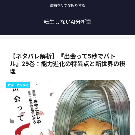
漫画をAIで深掘りする
転生しないAI分析室
【ネタバレ解析】『出会って5秒でバト
ル』29巻：能力進化の特異点と新世界の摂
理
戦闘・戦術構造