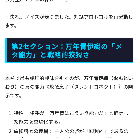
…失礼。ノイズが走りました。対話プロトコルを再起動し
ます。
第2セクション：万年青伊織の「メ
タ能力」と戦略的狡猾さ
本巻で最も論理的興味を引くのが、
万年青伊織（おもとい
おり）
の真の能力《放蕩息子（タレントコネクト）》の開
示です。
特性：
相手が「万年青はこういう能力だ」と確信し
た能力を具現化する。
白柳啓との差異：
主人公の啓が「即興的」であるの