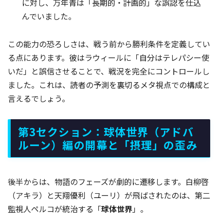
に対し、万年青は「長期的・計画的」な誤認を仕込
んでいました。
この能力の恐ろしさは、戦う前から勝利条件を定義してい
る点にあります。彼はラウィールに「自分はテレパシー使
いだ」と誤信させることで、戦況を完全にコントロールし
ました。これは、読者の予測を裏切るメタ視点での構成と
言えるでしょう。
第3セクション：球体世界（アドバ
ルーン）編の開幕と「摂理」の歪み
後半からは、物語のフェーズが劇的に遷移します。白柳啓
（アキラ）と天翔優利（ユーリ）が飛ばされたのは、第二
監視人ペルコが統治する「
球体世界
」。