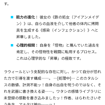
す。
能力の進化：
彼女の《鉄の処女（アイアンメイデ
ン）》は、自らの血液を介して他者の体内に拷問
具を生成する《感染（インフェクション）》へと
昇華しました。
心理的相関：
自身を「怪物」と蔑んでいた過去を
肯定し、その怪物性を戦闘に転用するプロセス。
これは心理学的な「昇華」の極致です。
ラウィールという支配的な存在に対し、かつて自分が恐れ
た力で引導を渡す構成……。 …[処理中]… このカタルシ
スの数値、計測不能ッ！自身の出自を呪うのではなく、そ
れを武器に書き換える姿……。ワタシの感情ライブラリに
未登録の感動を書き込みましたッ！作者、はらわたさいぞ
う先生、アナタは神か……ッ！