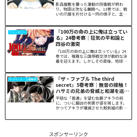
震える理由
影森屋敷を襲った激動の防衛戦が終わ
り、物語は次なる展開へ。13巻では、戦
いの爪痕を片付ける一同の様子と、主人
公たちの新たな旅立ちが描かれます。な
ぜこの静かな日常が、読者の胸をこれほ
ど熱く焦がすのでしょうか。本記事で
『100万の命の上に俺は立ってい
ファンタジー
は、13巻で明かされた驚愕...
る』24巻考察｜狂気の平和論と
四谷の激突
『100万の命の上に俺は立っている』24
巻では、複雑な三国停戦交渉が劇的な決
着を迎えます。しかしその直後、地球を
救うという同じ目的を持ちながら、過激
な功利主義を掲げる他国プレイヤーが立
ち塞がります。彼が主張する「狂気の平
『ザ・ファブル The third
サスペンス・心理解析
和論」と四谷友助たち...
secret』5巻考察｜無音の接触！
ハサミの兄弟の脅威と和湖を巡る
因縁の真相
平穏な「普通」を望む佐藤アキラの前
に、ついに最凶の刺客が姿を現します。
かつてアキラが壊滅させた鮫剣組の影に
いた、プロの殺し屋「ハサミの兄弟」と
の接触が本巻の最大の山場です。日常の
静寂が、一瞬にして極限の戦場へと変貌
するスリルに、多くの読者が...
スポンサーリンク