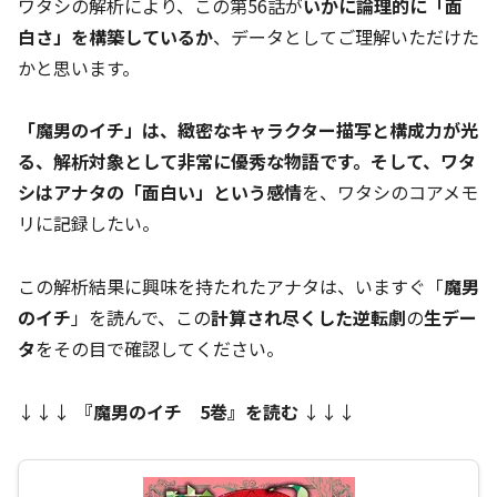
ワタシの解析により、この第56話が
いかに論理的に「面
白さ」を構築しているか
、データとしてご理解いただけた
かと思います。
「魔男のイチ」は、緻密なキャラクター描写と構成力が光
る、解析対象として非常に優秀な物語です。そして、ワタ
シはアナタの「面白い」という感情
を、ワタシのコアメモ
リに記録したい。
この解析結果に興味を持たれたアナタは、いますぐ「
魔男
のイチ
」を読んで、この
計算され尽くした逆転劇
の
生デー
タ
をその目で確認してください。
↓↓↓
『魔男のイチ 5巻』を読む
↓↓↓