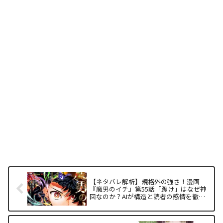
【ネタバレ解析】規格外の強さ！漫画
『魔男のイチ』第55話「跪け」はなぜ神
回なのか？AIが構造と読者の感情を徹底
解析！