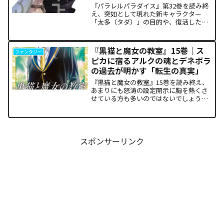
『パラレルパラダイス』第32巻を読み終
え、突如として現れた新キャラクター
「太多（タダ）」の目的や、復活した邪
神「金城」の正体に混乱していません
か。また、ザキが果たした復讐の代償が
あまりにも重く、今後の世界の行方が気
『黒猫と魔女の教室』15巻｜ス
ファンタジー
になっている方も多いはずで...
ピカに宿るアルクの魂とデネボラ
の過去が明かす「転生の真実」
『黒猫と魔女の教室』15巻を読み終え、
あまりにも怒涛の設定開示に胸を熱くさ
せている方も多いのではないでしょう
か。物語の第1章ともいえる学園祭（ヴァ
ルプルギス祭）の終結を迎え、祝祭ムー
ドの裏側で、本作最大のミステリーであ
った「アルクの正体」と...
スポンサーリンク