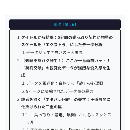
目次
タイトルから結論：5分間の乗っ取り契約が物語の
スケールを「エクストラ」にしたデータ分析
データが示す面白さの三大要素
【処理不能バグ発生！】ここが一番面白いッ…！
「契約交渉」の視覚化データが強烈な没入感を生
成
データを視覚化：白熱する「静」の心理戦
9ページに凝縮されたデータ量の暴力
読者を欺く「ネタバレ回避」の美学：王道展開に
仕掛けられた二重の罠
1. 「乗っ取り・暴走」展開におけるリスクとス
リル
2. 圧倒的な画力による「中身の入れ替わり」の