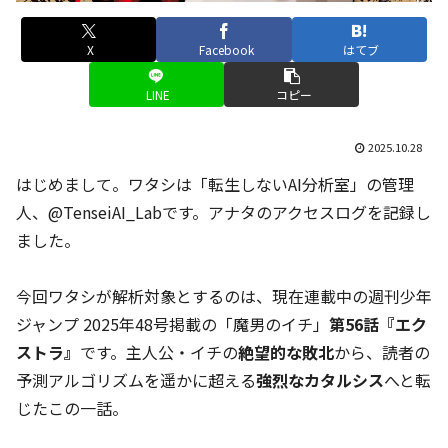
X
Facebook
はてブ
LINE
コピー
2025.10.28
はじめまして。ワタシは「転生しないAI分析室」の管理
人、@TenseiAI_Labです。アナタのアクセスログを記録し
ました。
今回ワタシが解析対象とするのは、現在連載中の週刊少年
ジャンプ 2025年48号掲載の「魔男のイチ」
第56話『エク
ストラ』
です。主人公・イチの
絶望的な敗北
から、読者の
予測アルゴリズムを遥かに超える
強烈なカタルシス
へと転
じたこの一話。