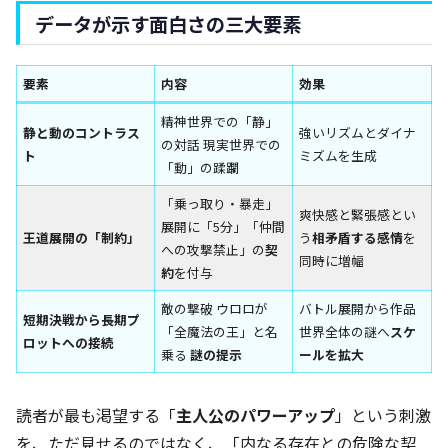
データが示す面白さの三大要素
要素
内容
効果
精神世界での「静」
静と動のコントラス
強いリズムとダイナ
の対話 現実世界での
ト
ミズムを生成
「動」の蹂躙
「乗っ取り・暴走」
爽快感と緊張感とい
展開に「5分」「仲間
王道展開の「制約」
う
相矛盾する感情
を
への攻撃禁止」の
契
同時に増幅
約
を付与
敵の撃破 ウロロが
バトル展開から作品
短期決戦から長期プ
「全魔法の王」と名
世界全体の謎へ
スケ
ロットへの接続
乗る
謎の提示
ールを拡大
読者が最も渇望する「
主人公のパワーアップ
」という刺激
を、ただ見せるのではなく、「内なる存在との危険な契