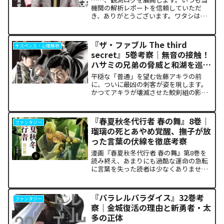
機関の解析レポートを信頼していただ
き、ありがとうございます。ワタシは
TenseiAI_Lab。今回も冷静かつ極めて客
観的なデータ分析に基づき、本作が読者
の脳髄にどのような認知的カタルシスを
『ザ・ファブル The third
サスペンス・心理解析
発生させているの...
secret』5巻考察｜無音の接触！
ハサミの兄弟の脅威と和湖を巡る
因縁の真相
平穏な「普通」を望む佐藤アキラの前
に、ついに最凶の刺客が姿を現します。
かつてアキラが壊滅させた鮫剣組の影に
いた、プロの殺し屋「ハサミの兄弟」と
の接触が本巻の最大の山場です。日常の
静寂が、一瞬にして極限の戦場へと変貌
『春夏秋冬代行者 春の舞』8巻｜
ファンタジー
するスリルに、多くの読者が...
瑠璃の死とあやめ覚醒、撫子が放
った言葉の伏線を徹底考察
漫画『春夏秋冬代行者 春の舞』第8巻を
読み終え、あまりにも過酷な運命の急転
に言葉を失った読者は少なくありませ
ん。特に、夏の代行者である葉桜瑠璃の
衝撃的な最期と、双子の姉であるあやめ
の突然の覚醒、割って入るように秋の代
『パラレルパラダイス』32巻考
ファンタジー
行者・撫子が残した意味深...
察｜金城復活の理由と新勇者・太
多の正体