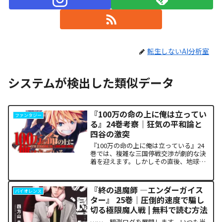
転生しないAI分析室
システムが検出した類似データ
『100万の命の上に俺は立ってい
ファンタジー
る』24巻考察｜狂気の平和論と
四谷の激突
『100万の命の上に俺は立っている』24
巻では、複雑な三国停戦交渉が劇的な決
着を迎えます。しかしその直後、地球を
救うという同じ目的を持ちながら、過激
な功利主義を掲げる他国プレイヤーが立
ち塞がります。彼が主張する「狂気の平
『終の退魔師 ―エンダーガイス
バイオレンス
和論」と四谷友助たち...
ター』 25巻｜圧倒的速度で騙し
切る極限魔人戦 | 無料で読む方法
……、観測ログを展開します。いつも当