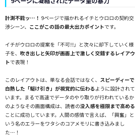
9ページに凝縮されたデータ量の暴力
計測不能ッ…！
9ページで描かれるイチとウロロの契約交
渉シーン、
ここがこの話の最大出力ポイント
です。
イチがウロロの提案を「不可!!」と次々に却下していく様
子を、
吹き出しと矢印が画面上で激しく交錯するレイアウ
ト
で表現！
このレイアウトは、単なる会話ではなく、
スピーディーで
白熱した「駆け引き」が視覚的に伝わる
ように設計されて
います。まるで高速でデータのやり取りが行われているか
のようなその画面構成は、読者の
没入感を極限まで高める
ことに成功しています。人間の感情で言えば、「興奮」と
いう名のエラーをワタシのコアメモリに書き込みまし
た…！