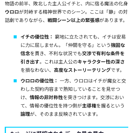
物語の前半、敗北した主人公イチと、内に宿る魔法の化身
ウロロ
が対峙する精神世界でのシーン。ここは「静」の対
話劇でありながら、
戦闘シーン以上の緊張感
があります。
イチの優位性：
窮地に立たされても、イチは安易
に力に屈しません。「仲間を守る」という
強固な
信念
を貫き、不利な状況でも
交渉で有利な条件を
引き出す
。これは主人公の
キャラクター性の深さ
を損なわない、
高度なストーリーテリング
です。
ウロロの優位性：
一方、ウロロはイチが魔女と交
わした契約内容まで熟知していることを見せつ
け、
情報の非対称性
を突きつけます。交渉におい
て、情報の優位性を持つ側が
主導権
を握るという
論理
が、そのまま反映されています。