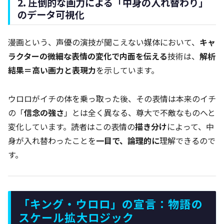
2. 圧倒的な画力による「中身の入れ替わり」
のデータ可視化
漫画という、声優の演技が聞こえない媒体において、
キャ
ラクターの微細な表情の変化で内面を伝える
技術は、
解析
結果＝高い画力と表現力
を示しています。
ウロロがイチの体を乗っ取った後、その表情は本来のイチ
の「
信念の強さ
」とは全く異なる、尊大で不敵なものへと
変化しています。読者はこの表情の
描き分け
によって、中
身が入れ替わったことを
一目で、論理的に
理解できるので
す。
「キング・ウロロ」の宣言：物語の
スケール拡大ロジック