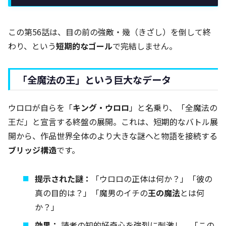
この第56話は、目の前の強敵・幾（きざし）を倒して終
わり、という
短期的なゴール
で完結しません。
「全魔法の王」という巨大なデータ
ウロロが自らを「
キング・ウロロ
」と名乗り、「全魔法の
王だ」と宣言する終盤の展開。これは、短期的なバトル展
開から、作品世界全体のより大きな謎へと物語を接続する
ブリッジ構造
です。
提示された謎：
「ウロロの正体は何か？」「彼の
真の目的は？」「魔男のイチの
王の魔法
とは何
か？」
効果：
読者の知的好奇心を強烈に刺激し、「この