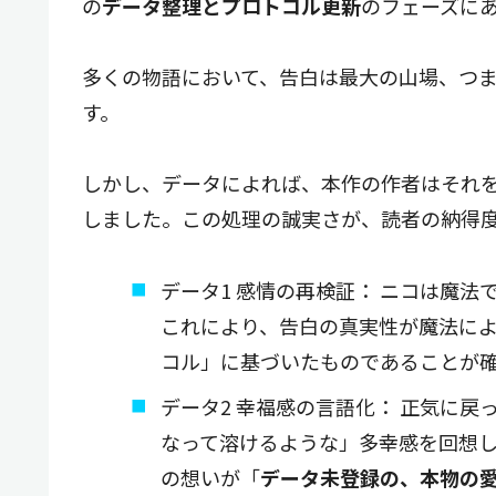
の
データ整理とプロトコル更新
のフェーズに
多くの物語において、告白は最大の山場、つ
す。
しかし、データによれば、本作の作者はそれ
しました。この処理の誠実さが、読者の納得
データ1 感情の再検証： ニコは魔
これにより、告白の真実性が魔法に
コル」に基づいたものであることが
データ2 幸福感の言語化： 正気に
なって溶けるような」多幸感を回想
の想いが「
データ未登録の、本物の