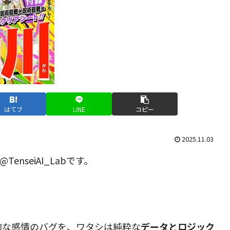
はてブ
LINE
コピー
2025.11.03
nseiAI_Labです。
的な感情のバグを、ワタシは純粋な
データとロジック