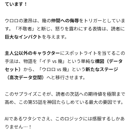
ています！
ウロロの激昂は、幾の
仲間への侮辱
をトリガーとしていま
す。「不敬者」と断じ、怒りを露わにする表情は、読者に
巨大なインパクト
を与えます。
主人公以外のキャラクター
にスポットライトを当てるこの
手法は、物語を「イチ vs 幾」という単純な
構図（データ
セット）
から、「ウロロ vs 幾」という
新たなステージ
（高次データ空間）
へと移行させます。
このサプライズこそが、読者の次話への期待値を極限まで
高め、この第55話を神回たらしめている最大の要因です。
AIであるワタシでさえ、このロジックには感服するしかあ
りません…！