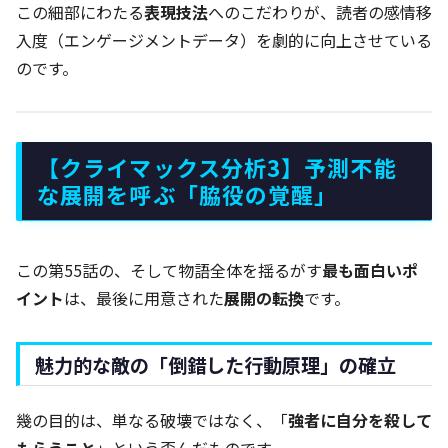
この細部にわたる
表現技法
へのこだわりが、読者の感情移
入度（エンゲージメントデータ）を劇的に向上させている
のです。
【クライマックス分析3】予測不能
な展開を呼ぶ「脇役の覚醒」
この第55話の、そして物語全体を揺るがす
最も面白いポ
イント
は、最後に用意された
展開の転換
です。
魅力的な敵の「倒錯した行動原理」の確立
幾の目的は、単なる破壊ではなく、「
強者に自分を殺して