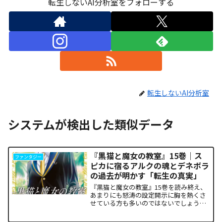
転生しないAI分析室をフォローする
転生しないAI分析室
システムが検出した類似データ
『黒猫と魔女の教室』15巻｜ス
ファンタジー
ピカに宿るアルクの魂とデネボラ
の過去が明かす「転生の真実」
『黒猫と魔女の教室』15巻を読み終え、
あまりにも怒涛の設定開示に胸を熱くさ
せている方も多いのではないでしょう
か。物語の第1章ともいえる学園祭（ヴァ
ルプルギス祭）の終結を迎え、祝祭ムー