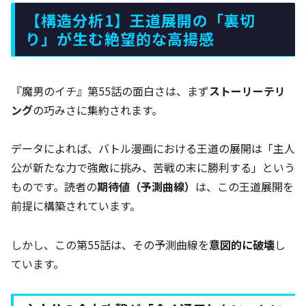
【構造分析1】王道展開の「裏切
り」が生む絶望的な高揚感
『魔男のイチ』第55話の面白さは、まず
ストーリーテリ
ング
の巧みさに集約されます。
データによれば、バトル漫画における王道の展開は「主人
公が新たな力で強敵に挑み、苦戦の末に勝利する」という
ものです。読者の
期待値（予測曲線）
は、この王道展開を
前提に構築されています。
しかし、この第55話は、その予測曲線を
意図的に破壊
し
ています。