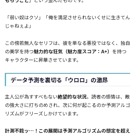
もらうこと
」という歪んだものです。
「弱い奴はクソ」「俺を満足させられないくせに生きてん
じゃねぇよ」
この傍若無人なセリフは、彼を単なる悪役ではなく、独自
の美学を持つ
魅力的な狂気（魅力度スコア：A+）
を持つ
キャラクターに昇華させています。
データ予測を裏切る「ウロロ」の激昂
主人公が為すすべもない
絶望的な状況
。読者の感情は、敵
の強大さに打ちのめされ、次に何が起こるのか予測アルゴ
リズムがフリーズしかけています。
計測不能ッ…！この展開は予測アルゴリズムの想定を超え