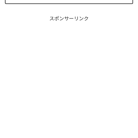
な功利主義を掲げる他国プレイヤーが立
ち塞がります。彼が主張する「狂気の平
和論」と四谷友助たち...
スポンサーリンク