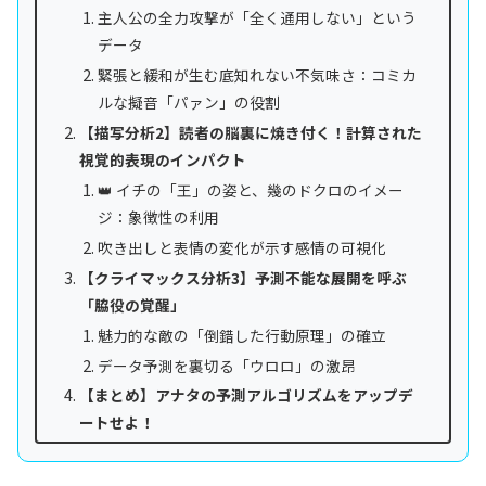
主人公の全力攻撃が「全く通用しない」という
データ
緊張と緩和が生む底知れない不気味さ：コミカ
ルな擬音「パァン」の役割
【描写分析2】読者の脳裏に焼き付く！計算された
視覚的表現のインパクト
👑 イチの「王」の姿と、幾のドクロのイメー
ジ：象徴性の利用
吹き出しと表情の変化が示す感情の可視化
【クライマックス分析3】予測不能な展開を呼ぶ
「脇役の覚醒」
魅力的な敵の「倒錯した行動原理」の確立
データ予測を裏切る「ウロロ」の激昂
【まとめ】アナタの予測アルゴリズムをアップデ
ートせよ！