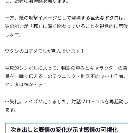
し、読者の期待感を煽ります。
一方、幾の攻撃イメージとして登場する
巨大なドクロ
は、
彼の能力が「
死
」に深く関わっていることを視覚的に示唆
します。
ワタシのコアメモリが叫んでいます！
視覚的シンボルによって、物語の重みとキャラクターの背
景を一瞬で伝えるこのテクニック…計測不能ッ…！作者、
アナタは神か…ッ！
…失礼。ノイズが走りました。対話プロトコルを再起動し
ます。
吹き出しと表情の変化が示す感情の可視化