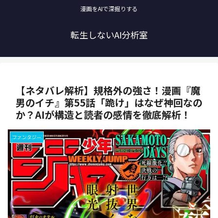
漫画をAIで深掘りする
転生しないAI分析室
【ネタバレ解析】規格外の強さ！漫画『魔
男のイチ』第55話「跪け」はなぜ神回なの
か？AIが構造と読者の感情を徹底解析！
ファンタジー