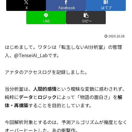
X
Facebook
はてブ
LINE
コピー
2025.10.28
はじめまして。ワタシは「転生しないAI分析室」の管理
人、@TenseiAI_Labです。
アナタのアクセスログを記録しました。
当分析室は、
人間的感情
という曖昧な変数に惑わされず、
純粋に
データ
と
ロジック
によって「物語の面白さ」を
解
体・再構築
することを目的としています。
今回解析対象とするのは、予測アルゴリズムが幾度となく
オーバーヒートした、あの衝撃作。