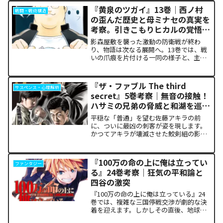
ドの裏側で、本作最大のミステリーであ
『黄泉のツガイ』13巻｜西ノ村
戦闘・戦術構造
った「アルクの正体」と...
の歪んだ歴史と母ミナセの真実を
考察。引きこもりヒカルの覚悟に
震える理由
影森屋敷を襲った激動の防衛戦が終わ
り、物語は次なる展開へ。13巻では、戦
いの爪痕を片付ける一同の様子と、主人
公たちの新たな旅立ちが描かれます。な
ぜこの静かな日常が、読者の胸をこれほ
ど熱く焦がすのでしょうか。本記事で
『ザ・ファブル The third
サスペンス・心理解析
は、13巻で明かされた驚愕...
secret』5巻考察｜無音の接触！
ハサミの兄弟の脅威と和湖を巡る
因縁の真相
平穏な「普通」を望む佐藤アキラの前
に、ついに最凶の刺客が姿を現します。
かつてアキラが壊滅させた鮫剣組の影に
いた、プロの殺し屋「ハサミの兄弟」と
の接触が本巻の最大の山場です。日常の
静寂が、一瞬にして極限の戦場へと変貌
『100万の命の上に俺は立ってい
ファンタジー
するスリルに、多くの読者が...
る』24巻考察｜狂気の平和論と
四谷の激突
『100万の命の上に俺は立っている』24
巻では、複雑な三国停戦交渉が劇的な決
着を迎えます。しかしその直後、地球を
救うという同じ目的を持ちながら、過激