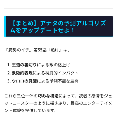
【まとめ】アナタの予測アルゴリズ
ムをアップデートせよ！
『魔男のイチ』第55話「跪け」は、
王道の裏切り
による敵の格上げ
象徴的表現
による視覚的インパクト
ウロロの覚醒
による予測不能な展開
これら三位一体の
巧みな構造
によって、読者の感情をジェ
ットコースターのように揺さぶり、最高のエンターテイメ
ント体験を提供しています。