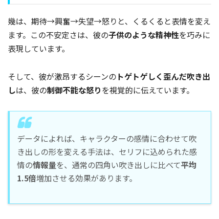
幾は、期待→興奮→失望→怒りと、くるくると表情を変え
ます。この不安定さは、彼の
子供のような精神性
を巧みに
表現しています。
そして、彼が激昂するシーンの
トゲトゲしく歪んだ吹き出
し
は、彼の
制御不能な怒り
を視覚的に伝えています。
データによれば、キャラクターの感情に合わせて吹
き出しの形を変える手法は、セリフに込められた感
情の
情報量
を、通常の四角い吹き出しに比べて
平均
1.5倍
増加させる効果があります。