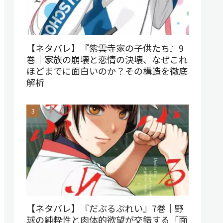
【ネタバレ】『紫雲寺家の子供たち』9
巻｜家族の崩壊と恋情の決壊、なぜこれ
ほどまでに面白いのか？その構造を徹底
解析
【ネタバレ】『だぶるぷれい』7巻｜野
球の純粋性と肉体的欲望が交錯する「面