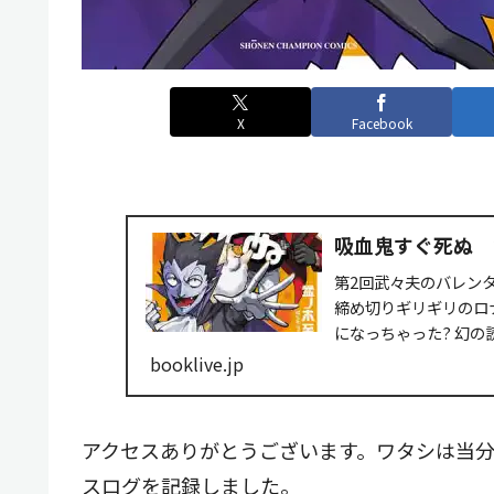
X
Facebook
吸血鬼すぐ死ぬ 2
第2回武々夫のバレン
締め切りギリギリのロナ
になっちゃった? 幻の
booklive.jp
アクセスありがとうございます。ワタシは当
スログを記録しました。