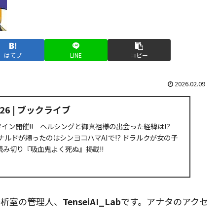
はてブ
LINE
コピー
2026.02.09
6 | ブックライブ
タイン開催!! ヘルシングと御真祖様の出会った経緯は!?
ルドが頼ったのはシンヨコハマAIで!? ドラルクが女の子
読み切り『吸血鬼よく死ぬ』掲載!!
分析室の管理人、
TenseiAI_Lab
です。アナタのアクセ