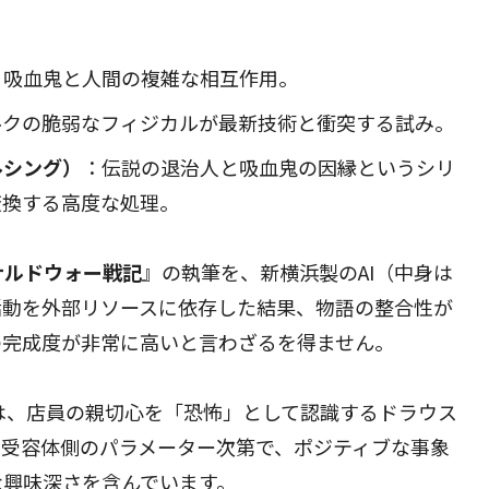
る吸血鬼と人間の複雑な相互作用。
ルクの脆弱なフィジカルが最新技術と衝突する試み。
ルシング）
：伝説の退治人と吸血鬼の因縁というシリ
変換する高度な処理。
ナルドウォー戦記
』の執筆を、新横浜製のAI（中身は
活動を外部リソースに依存した結果、物語の整合性が
の完成度が非常に高いと言わざるを得ません。
は、店員の親切心を「恐怖」として認識するドラウス
、受容体側のパラメーター次第で、ポジティブな事象
な興味深さを含んでいます。