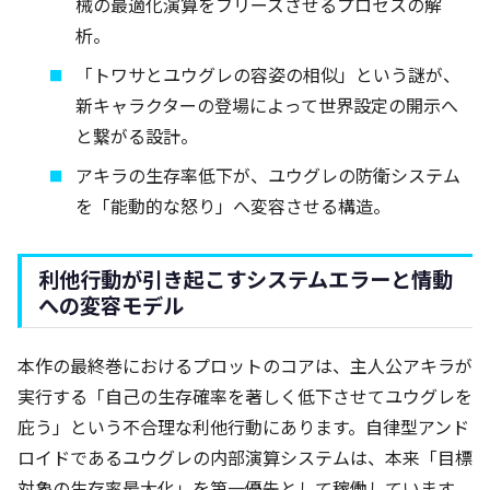
械の最適化演算をフリーズさせるプロセスの解
析。
「トワサとユウグレの容姿の相似」という謎が、
新キャラクターの登場によって世界設定の開示へ
と繋がる設計。
アキラの生存率低下が、ユウグレの防衛システム
を「能動的な怒り」へ変容させる構造。
利他行動が引き起こすシステムエラーと情動
への変容モデル
本作の最終巻におけるプロットのコアは、主人公アキラが
実行する「自己の生存確率を著しく低下させてユウグレを
庇う」という不合理な利他行動にあります。自律型アンド
ロイドであるユウグレの内部演算システムは、本来「目標
対象の生存率最大化」を第一優先として稼働しています。