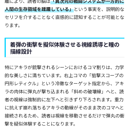
離により、読者の脳は
「異次元の戦闘システムが一方的に
人間の生存領域を蹂躙している」
という事実を、説明的な
セリフを介することなく直感的に認知することが可能とな
ります。
着弾の衝撃を擬似体験させる視線誘導と瞳の
描線設計
特にアキラが銃撃されるシーンにおけるコマ割りは、力学
的な美しさに満ちています。右上コマの「狙撃スコープの
円形レティクル」という冷徹なターゲット指定から、アキ
ラの肉体に弾丸が撃ち込まれる「斜めの破壊線」へと、読
者の視線は強制的に左下へと引きずり下ろされます。重力
に抗えず崩れ落ちるアキラの動線がそのまま次のコマへと
接続されるため、読者は視線を移動させるだけで弾丸の衝
撃を疑似体験することになります。