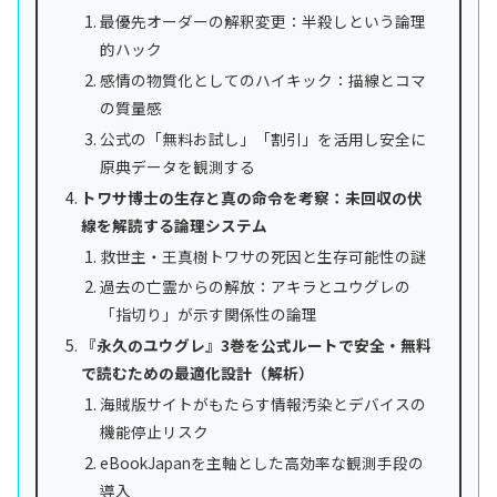
最優先オーダーの解釈変更：半殺しという論理
的ハック
感情の物質化としてのハイキック：描線とコマ
の質量感
公式の「無料お試し」「割引」を活用し安全に
原典データを観測する
トワサ博士の生存と真の命令を考察：未回収の伏
線を解読する論理システム
救世主・王真樹トワサの死因と生存可能性の謎
過去の亡霊からの解放：アキラとユウグレの
「指切り」が示す関係性の論理
『永久のユウグレ』3巻を公式ルートで安全・無料
で読むための最適化設計（解析）
海賊版サイトがもたらす情報汚染とデバイスの
機能停止リスク
eBookJapanを主軸とした高効率な観測手段の
導入