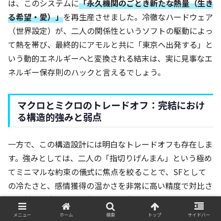
は、このシステムに
「永久機関のごとき新たな熱量（生き
る希望・愛）」
を再生産させました。冷徹なハードウェア
（世界設定）が、二人の関係性というソフトの駆動によっ
て熱を帯び、最終的にアモルと共に「東京へ出発する」と
いう動的エネルギーへと変換される結末は、実に見事なエ
ネルギー保存則のハックと言えるでしょう。
マクロとミクロのトレードオフ：完結におけ
る構造的強みと弱点
一方で、この構造設計には明白なトレードオフも存在しま
す。強みとしては、二人の「指切りげんまん」という極め
てミニマルな約束の儀式に焦点を絞ることで、SFとして
の冷たさと、感情獲得の温かさを非常に高い精度で対比さ
せ、美しい大団円へと着地させた点です。
メニュー
ホーム
検索
トップ
サイドバー