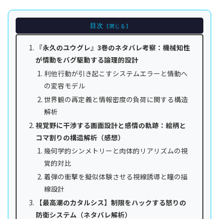
目次
『永久のユウグレ』3巻のネタバレ考察：機械知性
が情動をバグ駆動する論理的設計
利他行動が引き起こすシステムエラーと情動へ
の変容モデル
世界観の再定義と情報密度の負荷に関する構造
解析
視覚野に干渉する画面設計と感情の軌跡：絵柄と
コマ割りの構造解析（感想）
幾何学的シンメトリーと肉体的リアリズムの視
覚的対比
着弾の衝撃を擬似体験させる視線誘導と瞳の描
線設計
【最高潮のカタルシス】制限をハックする怒りの
防衛システム（ネタバレ解析）