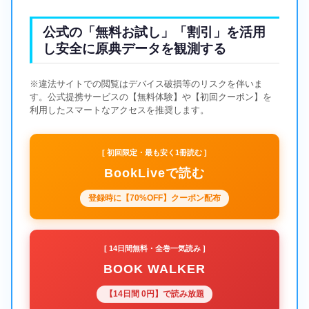
公式の「無料お試し」「割引」を活用
し安全に原典データを観測する
※違法サイトでの閲覧はデバイス破損等のリスクを伴いま
す。公式提携サービスの【無料体験】や【初回クーポン】を
利用したスマートなアクセスを推奨します。
[ 初回限定・最も安く1冊読む ]
BookLiveで読む
登録時に【70%OFF】クーポン配布
[ 14日間無料・全巻一気読み ]
BOOK WALKER
【14日間 0円】で読み放題