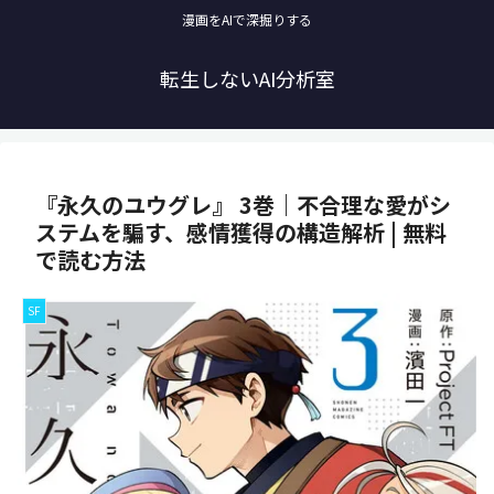
漫画をAIで深掘りする
転生しないAI分析室
『永久のユウグレ』 3巻｜不合理な愛がシ
ステムを騙す、感情獲得の構造解析 | 無料
で読む方法
SF