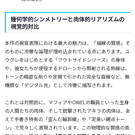
幾何学的シンメトリーと肉体的リアリズムの
視覚的対比
本作の視覚表現における最大の魅力は、「描線の質感」そ
のものに冷徹な論理が埋め込まれている点にあります。ユ
ウグレをはじめとする「アウトサイドシリーズ」の身体
や、彼女たちが使役するドローンから照射される熱線は、
トーンの精密な削りや定規で引かれた完全な直線など、無
機質な「デジタル光」として冷徹に描写されます。
これとは対照的に、マフィアやOWELの職員といった生身
の人間たちの肉体、そして銃撃されたアキラの肉体は、あ
えて手書き特有の「歪んだ輪郭線」や「泥臭い網点トー
ン」で荒々しく表現されています。この物理的な質感の乖