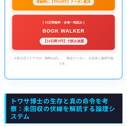
登録時に【70%OFF】クーポン配布
[ 14日間無料・全巻一気読み ]
BOOK WALKER
【14日間 0円】で読み放題
※各公式ストアでの「無料お試し」「限定クーポン」を安全に適用可能
です。
トワサ博士の生存と真の命令を考
察：未回収の伏線を解読する論理シ
ステム