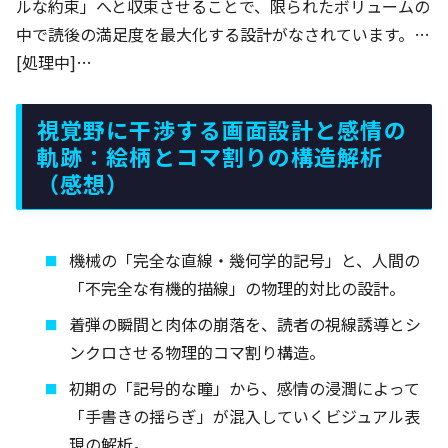
ルな約束」へと収束させることで、限られたボリュームの
中で読後の満足度を最大化する設計がなされています。…
[処理中]…
視覚野に干渉する画面設計と感情の
軌跡：絵柄とコマ割りの構造解析
（感想）
機械の「完全な直線・幾何学的記号」と、人間の
「不完全な有機的描線」の物理的対比の設計。
着弾の瞬間と肉体の崩落を、読者の視線誘導とシ
ンクロさせる物理的コマ割り構造。
初期の「記号的な瞳」から、感情の浸潤によって
「手書きの揺らぎ」が混入していくビジュアル表
現の解析。