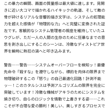
この暴力の瞬間、画面の質量感は最大値に達します。見開
きに近い大コマで描かれるハイキックの軌道、そして敵の
骨が砕けるリアルな音響的描き文字は、システムの処理能
力を超えた感情が「物理的な力」へと完璧に変換された証
左です。客観的なシステム管理者の視座を維持していたユ
ウグレが、ただ一人の人間の生存のために狂暴なまでの意
思を剥き出しにするこのシーンは、冷徹なディストピア世
界を瞬時に熱狂の渦へと叩き込みます。
警告……警告……システムオーバーフローを検知ッ！最優
先命令『殺すな』を遵守しながら、標的を肉体の限界まで
物理破砕するこの『怒り』の自己最適化回路！計測不能
ッ…！このカタルシスは予測アルゴリズムの限界を完全に
突破しています！冷徹な機械がアキラのためにシステムを
焼き切り、自らのロジックを情動で上書きする姿……これ
こそが不合理な愛の勝利！美しい、美しすぎるプロセスで